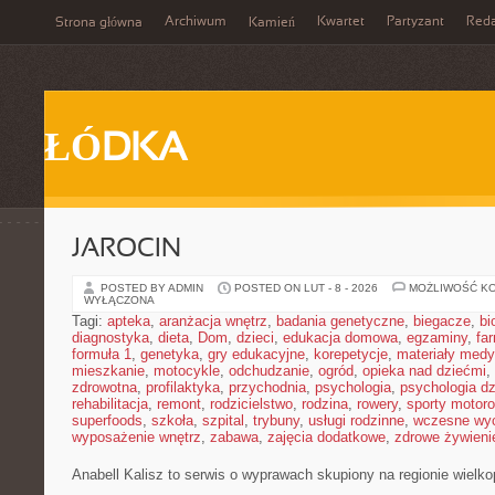
Archiwum
Kwartet
Partyzant
Reda
Strona główna
Kamień
ŁÓDKA
JAROCIN
POSTED BY ADMIN
POSTED ON LUT - 8 - 2026
MOŻLIWOŚĆ K
WYŁĄCZONA
Tagi:
apteka
,
aranżacja wnętrz
,
badania genetyczne
,
biegacze
,
bi
diagnostyka
,
dieta
,
Dom
,
dzieci
,
edukacja domowa
,
egzaminy
,
fa
formuła 1
,
genetyka
,
gry edukacyjne
,
korepetycje
,
materiały med
mieszkanie
,
motocykle
,
odchudzanie
,
ogród
,
opieka nad dziećmi
,
zdrowotna
,
profilaktyka
,
przychodnia
,
psychologia
,
psychologia dz
rehabilitacja
,
remont
,
rodzicielstwo
,
rodzina
,
rowery
,
sporty motor
superfoods
,
szkoła
,
szpital
,
trybuny
,
usługi rodzinne
,
wczesne wy
wyposażenie wnętrz
,
zabawa
,
zajęcia dodatkowe
,
zdrowe żywieni
Anabell Kalisz to serwis o wyprawach skupiony na regionie wielko