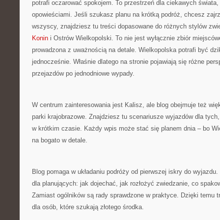
potrafi oczarować spokojem. To przestrzeń dla ciekawych świata,
opowieściami. Jeśli szukasz planu na krótką podróż, chcesz zajrz
wszyscy, znajdziesz tu treści dopasowane do różnych stylów zwi
Konin
i Ostrów Wielkopolski. To nie jest wyłącznie zbiór miejsców
prowadzona z uważnością na detale. Wielkopolska potrafi być dzi
jednocześnie. Właśnie dlatego na stronie pojawiają się różne pe
przejazdów po jednodniowe wypady.
W centrum zainteresowania jest Kalisz, ale blog obejmuje też więk
parki krajobrazowe. Znajdziesz tu scenariusze wyjazdów dla tych
w krótkim czasie. Każdy wpis może stać się planem dnia – bo W
na bogato w detale.
Blog pomaga w układaniu podróży od pierwszej iskry do wyjazdu. P
dla planujących: jak dojechać, jak rozłożyć zwiedzanie, co spako
Zamiast ogólników są rady sprawdzone w praktyce. Dzięki temu t
dla osób, które szukają złotego środka.