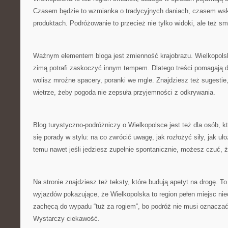
Czasem będzie to wzmianka o tradycyjnych daniach, czasem w
produktach. Podróżowanie to przecież nie tylko widoki, ale też sm
Ważnym elementem bloga jest zmienność krajobrazu. Wielkopolsk
zimą potrafi zaskoczyć innym tempem. Dlatego treści pomagają d
wolisz mroźne spacery, poranki we mgle. Znajdziesz też sugestie
wietrze, żeby pogoda nie zepsuła przyjemności z odkrywania.
Blog turystyczno-podróżniczy o Wielkopolsce jest też dla osób, kt
się porady w stylu: na co zwrócić uwagę, jak rozłożyć siły, jak uł
temu nawet jeśli jedziesz zupełnie spontanicznie, możesz czuć, 
Na stronie znajdziesz też teksty, które budują apetyt na drogę. T
wyjazdów pokazujące, że Wielkopolska to region pełen miejsc n
zachęcą do wypadu “tuż za rogiem”, bo podróż nie musi oznaczać
Wystarczy ciekawość.