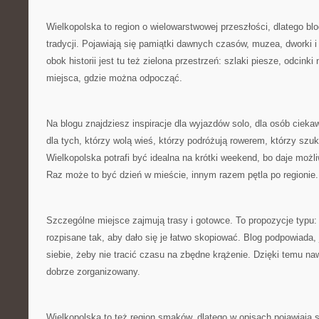
Wielkopolska to region o wielowarstwowej przeszłości, dlatego b
tradycji. Pojawiają się pamiątki dawnych czasów, muzea, dworki 
obok historii jest tu też zielona przestrzeń: szlaki piesze, odcinki
miejsca, gdzie można odpocząć.
Na blogu znajdziesz inspiracje dla wyjazdów solo, dla osób ciek
dla tych, którzy wolą wieś, którzy podróżują rowerem, którzy sz
Wielkopolska potrafi być idealna na krótki weekend, bo daje moż
Raz może to być dzień w mieście, innym razem pętla po regionie.
Szczególne miejsce zajmują trasy i gotowce. To propozycje typu: 
rozpisane tak, aby dało się je łatwo skopiować. Blog podpowiada, 
siebie, żeby nie tracić czasu na zbędne krążenie. Dzięki temu n
dobrze zorganizowany.
Wielkopolska to też region smaków, dlatego w opisach pojawiają s