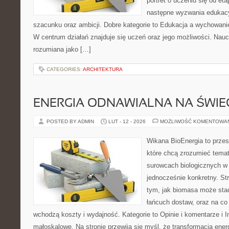
portret o uczeniu się od e
następne wyzwania edukac
szacunku oraz ambicji. Dobre kategorie to Edukacja a wychowani
W centrum działań znajduje się uczeń oraz jego możliwości. Nauc
rozumiana jako […]
CATEGORIES:
ARCHITEKTURA
ENERGIA ODNAWIALNA NA ŚWIE
POSTED BY ADMIN
LUT - 12 - 2026
MOŻLIWOŚĆ KOMENTOWA
Wikana BioEnergia to przes
które chcą zrozumieć temat 
surowcach biologicznych w
jednocześnie konkretny. St
tym, jak biomasa może stać
łańcuch dostaw, oraz na co
wchodzą koszty i wydajność. Kategorie to Opinie i komentarze i I
małoskalowe. Na stronie przewija się myśl, że transformacja ener