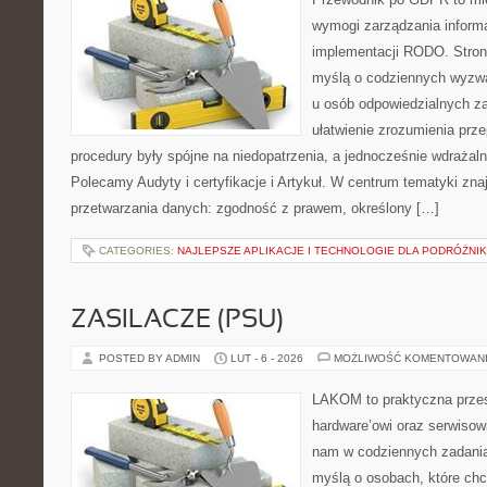
wymogi zarządzania inform
implementacji RODO. Stron
myślą o codziennych wyzwa
u osób odpowiedzialnych za
ułatwienie zrozumienia prz
procedury były spójne na niedopatrzenia, a jednocześnie wdrażal
Polecamy Audyty i certyfikacje i Artykuł. W centrum tematyki zn
przetwarzania danych: zgodność z prawem, określony […]
CATEGORIES:
NAJLEPSZE APLIKACJE I TECHNOLOGIE DLA PODRÓŻNI
ZASILACZE (PSU)
POSTED BY ADMIN
LUT - 6 - 2026
MOŻLIWOŚĆ KOMENTOWAN
LAKOM to praktyczna prze
hardware’owi oraz serwisow
nam w codziennych zadania
myślą o osobach, które chc