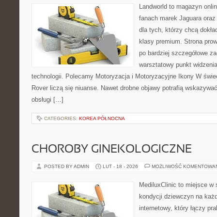
Landworld to magazyn onli
fanach marek Jaguara oraz 
dla tych, którzy chcą dokła
klasy premium. Strona prow
po bardziej szczegółowe za
warsztatowy punkt widzenia
technologii. Polecamy Motoryzacja i Motoryzacyjne Ikony W świ
Rover liczą się niuanse. Nawet drobne objawy potrafią wskazywać
obsługi […]
CATEGORIES:
KOREA PÓŁNOCNA
CHOROBY GINEKOLOGICZNE
POSTED BY ADMIN
LUT - 18 - 2026
MOŻLIWOŚĆ KOMENTOWA
MediluxClinic to miejsce w 
kondycji dziewczyn na każd
internetowy, który łączy pr