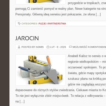
przygodzie w tropikach, znaj
pomogą Ci zamienić pomysł w realny plan. Nowe kategorie na stro
Pensjonaty. Główną ideą serwisu jest pokazanie, że słona […]
CATEGORIES:
FUZJE I PARTNERSTWA
JAROCIN
POSTED BY ADMIN
LUT - 8 - 2026
MOŻLIWOŚĆ KOMENTOWAN
Anabell Kalisz to serwis o
regionie wielkopolskim – mie
oczarować spokojem. To pr
świata, gdzie mapy spotykaj
szukasz planu na krótką po
gdzie nie zaglądają wszyscy
dopasowane do różnych stylów zwiedzania. Ciekawe miasta to Kon
To nie jest wyłącznie zbiór miejscówek. To relacja z odkrywania
na […]