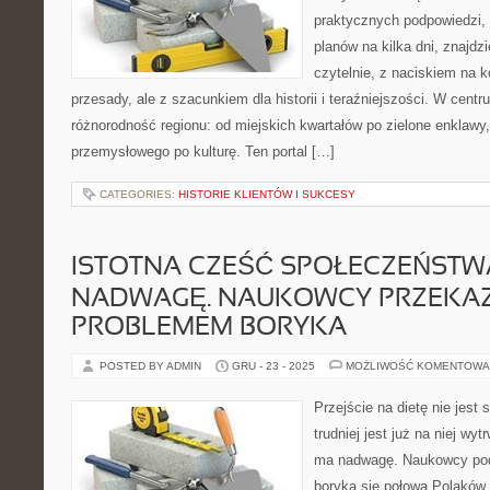
praktycznych podpowiedzi,
planów na kilka dni, znajdzi
czytelnie, z naciskiem na k
przesady, ale z szacunkiem dla historii i teraźniejszości. W centr
różnorodność regionu: od miejskich kwartałów po zielone enklawy
przemysłowego po kulturę. Ten portal […]
CATEGORIES:
HISTORIE KLIENTÓW I SUKCESY
ISTOTNA CZEŚĆ SPOŁECZEŃSTW
NADWAGĘ. NAUKOWCY PRZEKAZU
PROBLEMEM BORYKA
POSTED BY ADMIN
GRU - 23 - 2025
MOŻLIWOŚĆ KOMENTOWA
Przejście na dietę nie jes
trudniej jest już na niej w
ma nadwagę. Naukowcy pod
boryka się połowa Polaków.