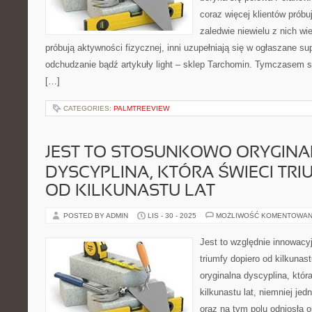
coraz więcej klientów próbu
zaledwie niewielu z nich wie
próbują aktywności fizycznej, inni uzupełniają się w ogłaszane 
odchudzanie bądź artykuły light – sklep Tarchomin. Tymczasem s
[…]
CATEGORIES:
PALMTREEVIEW
JEST TO STOSUNKOWO ORYGIN
DYSCYPLINA, KTÓRA ŚWIECI TRI
OD KILKUNASTU LAT
POSTED BY ADMIN
LIS - 30 - 2025
MOŻLIWOŚĆ KOMENTOWAN
Jest to względnie innowacyj
triumfy dopiero od kilkunast
oryginalna dyscyplina, która
kilkunastu lat, niemniej j
oraz na tym polu odniosła o