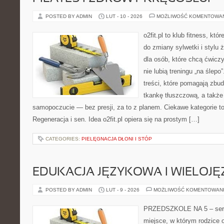
POSTED BY ADMIN
LUT - 10 - 2026
MOŻLIWOŚĆ KOMENTOWA
o2fit.pl to klub fitness, kt
do zmiany sylwetki i stylu 
dla osób, które chcą ćwicz
nie lubią treningu „na ślepo
treści, które pomagają zb
tkankę tłuszczową, a także
samopoczucie — bez presji, za to z planem. Ciekawe kategorie to 
Regeneracja i sen. Idea o2fit.pl opiera się na prostym […]
CATEGORIES:
PIELĘGNACJA DŁONI I STÓP
EDUKACJA JĘZYKOWA I WIELOJ
POSTED BY ADMIN
LUT - 9 - 2026
MOŻLIWOŚĆ KOMENTOWAN
PRZEDSZKOLE NA 5 – serwi
miejsce, w którym rodzice