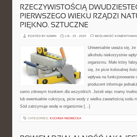
RZECZYWISTOŚCIĄ DWUDZIESTE
PIERWSZEGO WIEKU RZĄDZI NA
PIĘKNO. SZTUCZNE
POSTED BY ADMIN
LIS - 25 - 2025
MOŻLIWOŚĆ KOMENTOWAN
Uniwersalnie uważa się, że p
alkoholu niekorzystnie wpł
organizmu. Mało który fabr
się, że picie kolosalnej iloś
wpływa na funkcjonowanie 
producent informuje jednakż
samo zdrowym trunkiem dla wszystkich. Jeżeli więc mamy trudno
lub ewentualnie cukrzycą, picie wody z wielka zawartością sodu
Sód zatrzymuje wodę w organizmie […]
CATEGORIES:
KUCHNIA NIEMIECKA