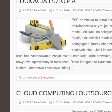
EDUKACJA I SZKOŁA
POSTED BY ADMIN
LUT - 7 - 2026
MOŻLIWOŚĆ KOMENTOWAN
PSP Kamionka to portal edu
doświadczenia o tym, jak 
modelu edukacji na odległo
myślą o dzieciach i młodzie
pedagogach, którzy chcą z
zdalnych lekcji. Jeśli inter
teorii bez zastosowania, znajdziesz tu instrukcje, które prowadzą
nawyków i sprawdzonych rozwiązań. Dobre kategorie to Nauczanie
Kariera i doradztwo zawodowe. Idea […]
CATEGORIES:
ŚNIADANIA
CLOUD COMPUTING I OUTSOURC
POSTED BY ADMIN
LUT - 7 - 2026
MOŻLIWOŚĆ KOMENTOWAN
Przewodnik po GDPR to mie