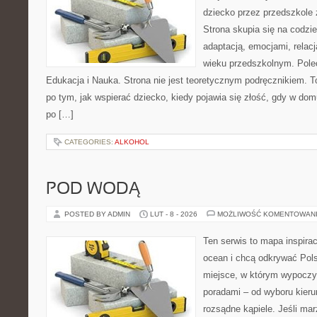
dziecko przez przedszkole 
Strona skupia się na codzi
adaptacją, emocjami, relac
wieku przedszkolnym. Polec
Edukacja i Nauka. Strona nie jest teoretycznym podręcznikiem. 
po tym, jak wspierać dziecko, kiedy pojawia się złość, gdy w dom
po […]
CATEGORIES:
ALKOHOL
POD WODĄ
POSTED BY ADMIN
LUT - 8 - 2026
MOŻLIWOŚĆ KOMENTOWAN
Ten serwis to mapa inspirac
ocean i chcą odkrywać Pols
miejsce, w którym wypoczy
poradami – od wyboru kieru
rozsądne kąpiele. Jeśli ma