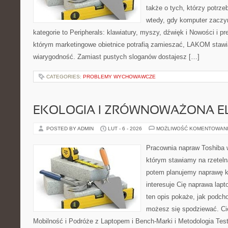
także o tych, którzy potrz
wtedy, gdy komputer zaczy
kategorie to Peripherals: klawiatury, myszy, dźwięk i Nowości i p
którym marketingowe obietnice potrafią zamieszać, LAKOM stawia
wiarygodność. Zamiast pustych sloganów dostajesz […]
CATEGORIES:
PROBLEMY WYCHOWAWCZE
EKOLOGIA I ZRÓWNOWAŻONA E
POSTED BY ADMIN
LUT - 6 - 2026
MOŻLIWOŚĆ KOMENTOWAN
Pracownia napraw Toshiba 
którym stawiamy na rzeteln
potem planujemy naprawę kr
interesuje Cię naprawa lap
ten opis pokaże, jak podch
możesz się spodziewać. Ci
Mobilność i Podróże z Laptopem i Bench-Marki i Metodologia Tes