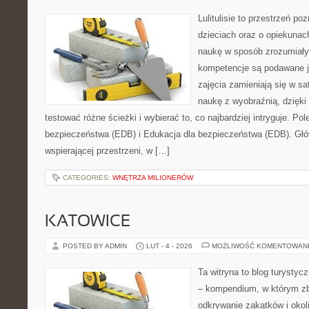
Lulitulisie to przestrzeń p
dzieciach oraz o opiekunac
naukę w sposób zrozumiały
kompetencje są podawane j
zajęcia zamieniają się w sa
naukę z wyobraźnią, dzięk
testować różne ścieżki i wybierać to, co najbardziej intryguje. P
bezpieczeństwa (EDB) i Edukacja dla bezpieczeństwa (EDB). Głów
wspierającej przestrzeni, w […]
CATEGORIES:
WNĘTRZA MILIONERÓW
KATOWICE
POSTED BY ADMIN
LUT - 4 - 2026
MOŻLIWOŚĆ KOMENTOWAN
Ta witryna to blog turysty
– kompendium, w którym z
odkrywanie zakątków i okoli