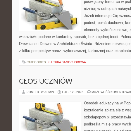
poświęcony temu, co w prak
różnicę w ustrojach nośnyc
Jeżeli interesuje Cię wzno
podest, połać dachowa, ko
elementy wykończeniowe, z
wskazówki podane w konkretny sposób, bez zbędnej teorii. Pole
Drewniane i Drewno w Architekturze Świata. Rdzeniem serwisu je
z kilku perspektyw naraz: wykonawczej, tartacznej oraz eksploata
CATEGORIES:
KULTURA SAMOCHODOWA
GŁOS UCZNIÓW
POSTED BY ADMIN
LUT - 12 - 2026
MOŻLIWOŚĆ KOMENTOWA
Ośrodek edukacyjna w Popo
kształcenie splata się z ws
szkolapopow.pl przedstawia
podkreśla misję pracy wyc