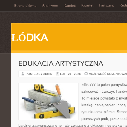
Archiwum
Kwartet
Partyzant
Reda
Strona główna
Kamień
ŁÓDKA
EDUKACJA ARTYSTYCZNA
POSTED BY ADMIN
LUT - 21 - 2026
MOŻLIWOŚĆ KOMENTOWA
Elfiki777 to pełen pomysłów
szkicować i ćwiczyć handw
To miejsce powstało z myśl
kreskę, cenią papier i chc
rysunku oraz piśmie. Stron
pierwszych prób, przez cod
bardziej zaawansowane tematy związane z układem i estetyką lite