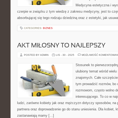
Medycyna estetyczna i wyr
czerpie w związku z tym wiedzę z zakresu medycyny, jest to czę
absorbującej się tego rodzaju dziedziną oraz z estetyki, jak usuw
CATEGORIES:
BIZNES
AKT MIŁOSNY TO NAJLEPSZY
POSTED BY ADMIN
LIS - 30 - 2025
MOŻLIWOŚĆ KOMENTOWAN
Stosunek to pierwszorzędny
ulubiony temat wśród wielu
znajomych. Całe szczęście, 
tym prowadzić rozmów, bo d
rozmowom, często wolno do
interesującego. To co w na
ludzi, zarówno kobiety jak oraz mężczyzn dotyczy sposobów, na
partnera oraz doprowadzenie go do stanu uniesienia. Dla kobiet, 
zastanawiają mamy […]