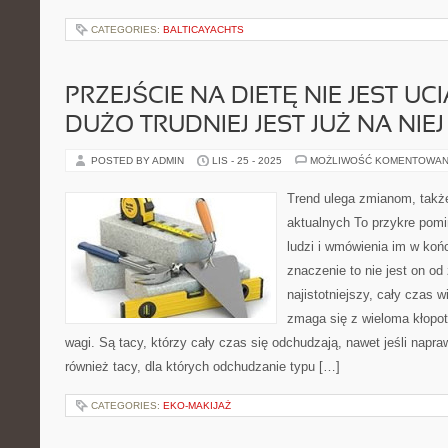
CATEGORIES:
BALTICAYACHTS
PRZEJŚCIE NA DIETĘ NIE JEST UCI
DUŻO TRUDNIEJ JEST JUŻ NA NI
POSTED BY ADMIN
LIS - 25 - 2025
MOŻLIWOŚĆ KOMENTOWAN
Trend ulega zmianom, tak
aktualnych To przykre pomi
ludzi i wmówienia im w koń
znaczenie to nie jest on o
najistotniejszy, cały czas 
zmaga się z wieloma kłopo
wagi. Są tacy, którzy cały czas się odchudzają, nawet jeśli napr
również tacy, dla których odchudzanie typu […]
CATEGORIES:
EKO-MAKIJAŻ