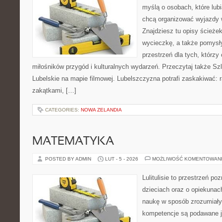
myślą o osobach, które lub
chcą organizować wyjazdy 
Znajdziesz tu opisy ścieżek
wycieczkę, a także pomysł
przestrzeń dla tych, którzy 
miłośników przygód i kulturalnych wydarzeń. Przeczytaj także Szl
Lubelskie na mapie filmowej. Lubelszczyzna potrafi zaskakiwać: 
zakątkami, […]
CATEGORIES:
NOWA ZELANDIA
MATEMATYKA
POSTED BY ADMIN
LUT - 5 - 2026
MOŻLIWOŚĆ KOMENTOWAN
Lulitulisie to przestrzeń p
dzieciach oraz o opiekunac
naukę w sposób zrozumiały
kompetencje są podawane j