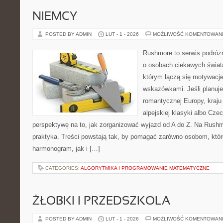
NIEMCY
POSTED BY ADMIN
LUT - 1 - 2026
MOŻLIWOŚĆ KOMENTOWAN
Rushmore to serwis podróżn
o osobach ciekawych świata
którym łączą się motywacj
wskazówkami. Jeśli planuje
romantycznej Europy, kraju
alpejskiej klasyki albo Cze
perspektywę na to, jak zorganizować wyjazd od A do Z. Na Rushm
praktyka. Treści powstają tak, by pomagać zarówno osobom, któr
harmonogram, jak i […]
CATEGORIES:
ALGORYTMIKA I PROGRAMOWANIE MATEMATYCZNE
ŻŁOBKI I PRZEDSZKOLA
POSTED BY ADMIN
LUT - 1 - 2026
MOŻLIWOŚĆ KOMENTOWAN