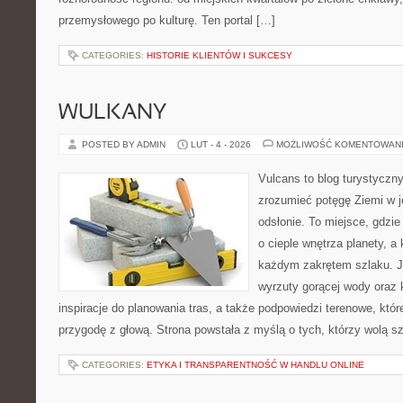
przemysłowego po kulturę. Ten portal […]
CATEGORIES:
HISTORIE KLIENTÓW I SUKCESY
WULKANY
POSTED BY ADMIN
LUT - 4 - 2026
MOŻLIWOŚĆ KOMENTOWAN
Vulcans to blog turystyczny
zrozumieć potęgę Ziemi w je
odsłonie. To miejsce, gdzie
o cieple wnętrza planety, a 
każdym zakrętem szlaku. Je
wyrzuty gorącej wody oraz 
inspiracje do planowania tras, a także podpowiedzi terenowe, któ
przygodę z głową. Strona powstała z myślą o tych, którzy wolą s
CATEGORIES:
ETYKA I TRANSPARENTNOŚĆ W HANDLU ONLINE