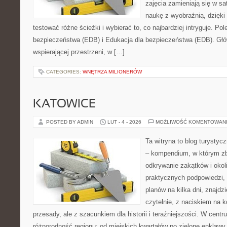
zajęcia zamieniają się w sa
naukę z wyobraźnią, dzięk
testować różne ścieżki i wybierać to, co najbardziej intryguje. P
bezpieczeństwa (EDB) i Edukacja dla bezpieczeństwa (EDB). Głów
wspierającej przestrzeni, w […]
CATEGORIES:
WNĘTRZA MILIONERÓW
KATOWICE
POSTED BY ADMIN
LUT - 4 - 2026
MOŻLIWOŚĆ KOMENTOWAN
Ta witryna to blog turysty
– kompendium, w którym z
odkrywanie zakątków i okoli
praktycznych podpowiedzi,
planów na kilka dni, znajdzi
czytelnie, z naciskiem na k
przesady, ale z szacunkiem dla historii i teraźniejszości. W centr
różnorodność regionu: od miejskich kwartałów po zielone enklawy