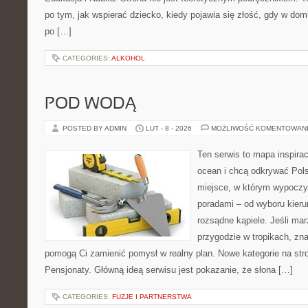
po tym, jak wspierać dziecko, kiedy pojawia się złość, gdy w dom
po […]
CATEGORIES:
ALKOHOL
POD WODĄ
POSTED BY ADMIN
LUT - 8 - 2026
MOŻLIWOŚĆ KOMENTOWAN
Ten serwis to mapa inspirac
ocean i chcą odkrywać Pols
miejsce, w którym wypoczy
poradami – od wyboru kieru
rozsądne kąpiele. Jeśli ma
przygodzie w tropikach, znaj
pomogą Ci zamienić pomysł w realny plan. Nowe kategorie na stro
Pensjonaty. Główną ideą serwisu jest pokazanie, że słona […]
CATEGORIES:
FUZJE I PARTNERSTWA