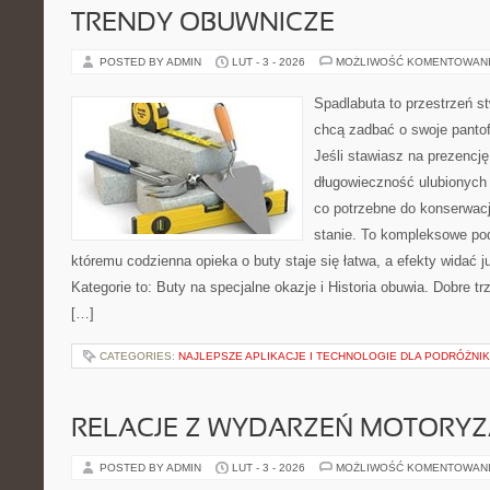
TRENDY OBUWNICZE
POSTED BY ADMIN
LUT - 3 - 2026
MOŻLIWOŚĆ KOMENTOWAN
Spadlabuta to przestrzeń st
chcą zadbać o swoje panto
Jeśli stawiasz na prezencję
długowieczność ulubionych 
co potrzebne do konserwac
stanie. To kompleksowe pod
któremu codzienna opieka o buty staje się łatwa, a efekty widać 
Kategorie to: Buty na specjalne okazje i Historia obuwia. Dobre trz
[…]
CATEGORIES:
NAJLEPSZE APLIKACJE I TECHNOLOGIE DLA PODRÓŻNI
RELACJE Z WYDARZEŃ MOTORY
POSTED BY ADMIN
LUT - 3 - 2026
MOŻLIWOŚĆ KOMENTOWAN