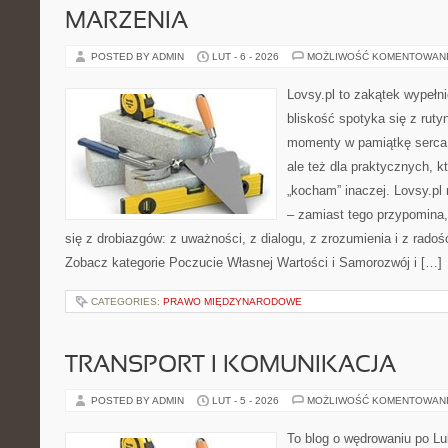
MARZENIA
POSTED BY ADMIN
LUT - 6 - 2026
MOŻLIWOŚĆ KOMENTOWAN
Lovsy.pl to zakątek wypełn
bliskość spotyka się z ruty
momenty w pamiątkę serca. 
ale też dla praktycznych, k
„kocham” inaczej. Lovsy.pl 
– zamiast tego przypomina,
się z drobiazgów: z uważności, z dialogu, z zrozumienia i z radoś
Zobacz kategorie Poczucie Własnej Wartości i Samorozwój i […]
CATEGORIES:
PRAWO MIĘDZYNARODOWE
TRANSPORT I KOMUNIKACJA
POSTED BY ADMIN
LUT - 5 - 2026
MOŻLIWOŚĆ KOMENTOWAN
To blog o wędrowaniu po Lu