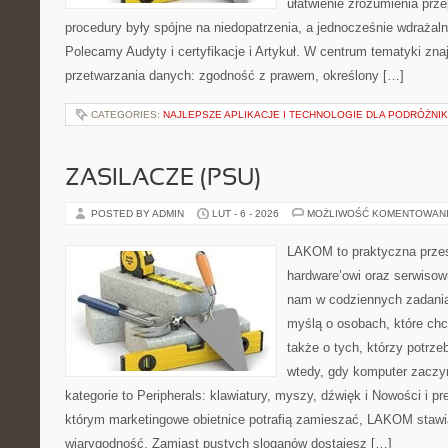
ułatwienie zrozumienia prz
procedury były spójne na niedopatrzenia, a jednocześnie wdrażal
Polecamy Audyty i certyfikacje i Artykuł. W centrum tematyki zn
przetwarzania danych: zgodność z prawem, określony […]
CATEGORIES:
NAJLEPSZE APLIKACJE I TECHNOLOGIE DLA PODRÓŻNI
ZASILACZE (PSU)
POSTED BY ADMIN
LUT - 6 - 2026
MOŻLIWOŚĆ KOMENTOWAN
LAKOM to praktyczna prze
hardware’owi oraz serwisow
nam w codziennych zadania
myślą o osobach, które chc
także o tych, którzy potrz
wtedy, gdy komputer zaczy
kategorie to Peripherals: klawiatury, myszy, dźwięk i Nowości i p
którym marketingowe obietnice potrafią zamieszać, LAKOM stawia
wiarygodność. Zamiast pustych sloganów dostajesz […]