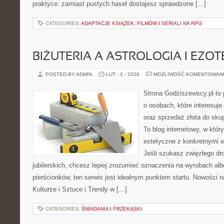
praktyce: zamiast pustych haseł dostajesz sprawdzone […]
CATEGORIES:
ADAPTACJE KSIĄŻEK, FILMÓW I SERIALI NA RPG
BIŻUTERIA A ASTROLOGIA I EZO
POSTED BY ADMIN
LUT - 1 - 2026
MOŻLIWOŚĆ KOMENTOWAN
Strona Godziszewscy.pl to 
o osobach, które interesuje 
oraz sprzedaż złota do sku
To blog internetowy, w który
estetyczne z konkretnymi
Jeśli szukasz zwięzłego d
jubilerskich, chcesz lepiej zrozumieć oznaczenia na wyrobach al
pierścionków, ten serwis jest idealnym punktem startu. Nowości na
Kulturze i Sztuce i Trendy w […]
CATEGORIES:
ŚNIADANIA I PRZEKĄSKI