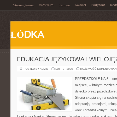
Archiwum
Kwartet
Partyzant
Reda
Strona główna
Kamień
ŁÓDKA
EDUKACJA JĘZYKOWA I WIELOJ
POSTED BY ADMIN
LUT - 9 - 2026
MOŻLIWOŚĆ KOMENTOWAN
PRZEDSZKOLE NA 5 – serwi
miejsce, w którym rodzice
dziecko przez przedszkole 
Strona skupia się na codzi
adaptacją, emocjami, relac
wieku przedszkolnym. Polec
Edukacja i Nauka. Strona nie jest teoretycznym podręcznikiem. 