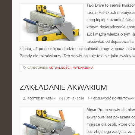
Taxi Drive to serwis tworz
taxi, miłośnikach motoryzac
chcą lepiej zrozumieć świa
którym doświadczenie spot
aut i mądrą wiedzą o tym, 
taksówka: od dopasowania 
klienta, aż po spokój na drodze i opłacalność pracy. Zobacz tak
Porady dla taksówkarzy. Ten serwis opisuje taxi nie jako zwykły 
CATEGORIES:
AKTUALNOŚCI I WYDARZENIA
ZAKŁADANIE AKWARIUM
POSTED BY ADMIN
LUT - 2 - 2026
MOŻLIWOŚĆ KOMENTOWAN
Akwa-Pro to serwis dla ak
akwariowe jest pokazana od
miejsce dla osób, które ch
bez zbędnego zadęcia, za t