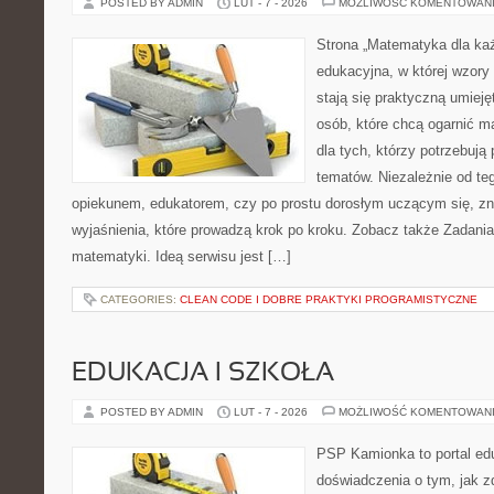
POSTED BY ADMIN
LUT - 7 - 2026
MOŻLIWOŚĆ KOMENTOWAN
Strona „Matematyka dla każ
edukacyjna, w której wzory 
stają się praktyczną umiej
osób, które chcą ogarnić m
dla tych, którzy potrzebują
tematów. Niezależnie od te
opiekunem, edukatorem, czy po prostu dorosłym uczącym się, zna
wyjaśnienia, które prowadzą krok po kroku. Zobacz także Zadania
matematyki. Ideą serwisu jest […]
CATEGORIES:
CLEAN CODE I DOBRE PRAKTYKI PROGRAMISTYCZNE
EDUKACJA I SZKOŁA
POSTED BY ADMIN
LUT - 7 - 2026
MOŻLIWOŚĆ KOMENTOWAN
PSP Kamionka to portal edu
doświadczenia o tym, jak 