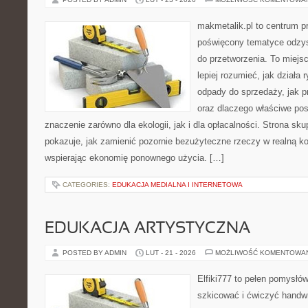
makmetalik.pl to centrum 
poświęcony tematyce odzys
do przetworzenia. To miejsc
lepiej rozumieć, jak działa 
odpady do sprzedaży, jak p
oraz dlaczego właściwe po
znaczenie zarówno dla ekologii, jak i dla opłacalności. Strona sku
pokazuje, jak zamienić pozornie bezużyteczne rzeczy w realną k
wspierając ekonomię ponownego użycia. […]
CATEGORIES:
EDUKACJA MEDIALNA I INTERNETOWA
EDUKACJA ARTYSTYCZNA
POSTED BY ADMIN
LUT - 21 - 2026
MOŻLIWOŚĆ KOMENTOWA
Elfiki777 to pełen pomysłów
szkicować i ćwiczyć handw