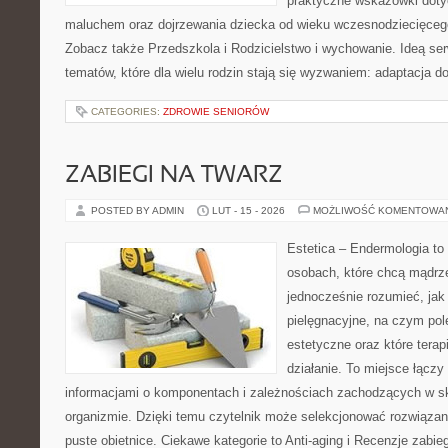
praktyczne wskazówki doty
maluchem oraz dojrzewania dziecka od wieku wczesnodziecięcego
Zobacz także Przedszkola i Rodzicielstwo i wychowanie. Ideą ser
tematów, które dla wielu rodzin stają się wyzwaniem: adaptacja d
CATEGORIES:
ZDROWIE SENIORÓW
ZABIEGI NA TWARZ
POSTED BY ADMIN
LUT - 15 - 2026
MOŻLIWOŚĆ KOMENTOWA
Estetica – Endermologia to
osobach, które chcą mądrze
jednocześnie rozumieć, jak 
pielęgnacyjne, na czym po
estetyczne oraz które terap
działanie. To miejsce łączy
informacjami o komponentach i zależnościach zachodzących w sk
organizmie. Dzięki temu czytelnik może selekcjonować rozwiązan
puste obietnice. Ciekawe kategorie to Anti-aging i Recenzje zabie