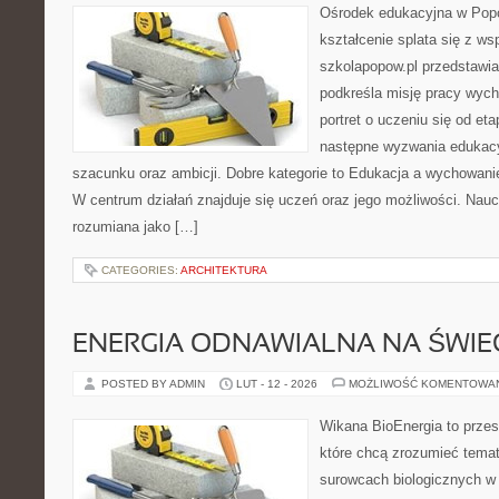
Ośrodek edukacyjna w Popo
kształcenie splata się z ws
szkolapopow.pl przedstawia
podkreśla misję pracy wyc
portret o uczeniu się od e
następne wyzwania edukac
szacunku oraz ambicji. Dobre kategorie to Edukacja a wychowani
W centrum działań znajduje się uczeń oraz jego możliwości. Nauc
rozumiana jako […]
CATEGORIES:
ARCHITEKTURA
ENERGIA ODNAWIALNA NA ŚWIE
POSTED BY ADMIN
LUT - 12 - 2026
MOŻLIWOŚĆ KOMENTOWA
Wikana BioEnergia to przes
które chcą zrozumieć temat 
surowcach biologicznych w