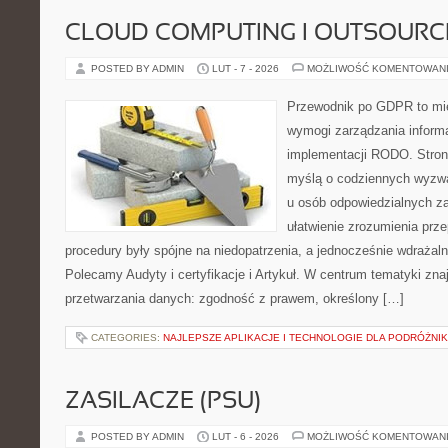
CLOUD COMPUTING I OUTSOURC
POSTED BY ADMIN
LUT - 7 - 2026
MOŻLIWOŚĆ KOMENTOWAN
Przewodnik po GDPR to mie
wymogi zarządzania inform
implementacji RODO. Stron
myślą o codziennych wyzwa
u osób odpowiedzialnych za
ułatwienie zrozumienia prz
procedury były spójne na niedopatrzenia, a jednocześnie wdrażal
Polecamy Audyty i certyfikacje i Artykuł. W centrum tematyki zn
przetwarzania danych: zgodność z prawem, określony […]
CATEGORIES:
NAJLEPSZE APLIKACJE I TECHNOLOGIE DLA PODRÓŻNI
ZASILACZE (PSU)
POSTED BY ADMIN
LUT - 6 - 2026
MOŻLIWOŚĆ KOMENTOWAN