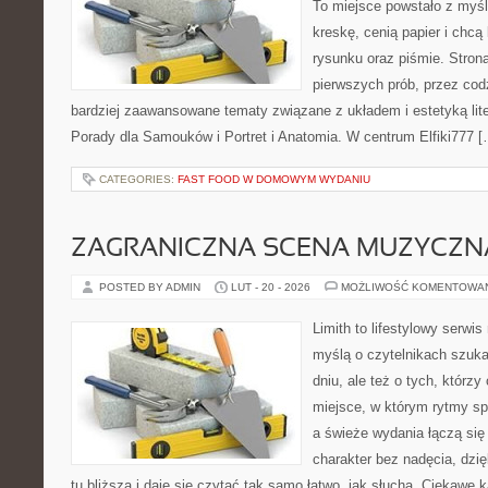
To miejsce powstało z myśl
kreskę, cenią papier i chc
rysunku oraz piśmie. Stron
pierwszych prób, przez cod
bardziej zaawansowane tematy związane z układem i estetyką lite
Porady dla Samouków i Portret i Anatomia. W centrum Elfiki777 [
CATEGORIES:
FAST FOOD W DOMOWYM WYDANIU
ZAGRANICZNA SCENA MUZYCZN
POSTED BY ADMIN
LUT - 20 - 2026
MOŻLIWOŚĆ KOMENTOWA
Limith to lifestylowy serwi
myślą o czytelnikach szuka
dniu, ale też o tych, którzy
miejsce, w którym rytmy sp
a świeże wydania łączą się
charakter bez nadęcia, dzi
tu bliższa i daje się czytać tak samo łatwo, jak słucha. Ciekawe k