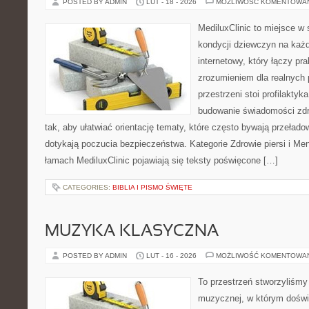
POSTED BY ADMIN
LUT - 18 - 2026
MOŻLIWOŚĆ KOMENTOWA
MediluxClinic to miejsce w 
kondycji dziewczyn na każd
internetowy, który łączy pr
zrozumieniem dla realnych 
przestrzeni stoi profilakty
budowanie świadomości zdr
tak, aby ułatwiać orientację tematy, które często bywają przeład
dotykają poczucia bezpieczeństwa. Kategorie Zdrowie piersi i M
łamach MediluxClinic pojawiają się teksty poświęcone […]
CATEGORIES:
BIBLIA I PISMO ŚWIĘTE
MUZYKA KLASYCZNA
POSTED BY ADMIN
LUT - 16 - 2026
MOŻLIWOŚĆ KOMENTOWA
To przestrzeń stworzyliśmy 
muzycznej, w którym doświ