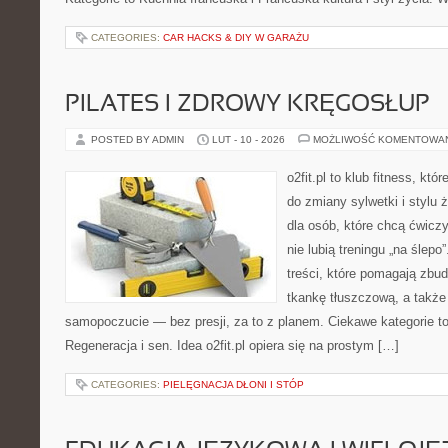
CATEGORIES:
CAR HACKS & DIY W GARAŻU
PILATES I ZDROWY KRĘGOSŁUP
POSTED BY ADMIN
LUT - 10 - 2026
MOŻLIWOŚĆ KOMENTOWA
o2fit.pl to klub fitness, kt
do zmiany sylwetki i stylu 
dla osób, które chcą ćwicz
nie lubią treningu „na ślepo
treści, które pomagają zb
tkankę tłuszczową, a także
samopoczucie — bez presji, za to z planem. Ciekawe kategorie to 
Regeneracja i sen. Idea o2fit.pl opiera się na prostym […]
CATEGORIES:
PIELĘGNACJA DŁONI I STÓP