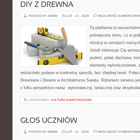
DIY Z DREWNA
POSTED BY ADMIN
LUT - 13 - 2026
MOŻLIWOŚĆ KOMENTOWA
Ta platforma to wszechstro
poświęcony temu, co w prak
różnicę w ustrojach nośnyc
Jeżeli interesuje Cię wzno
podest, połać dachowa, ko
elementy wykończeniowe, z
wskazówki podane w konkretny sposób, bez zbędnej teorii. Pole
Drewniane i Drewno w Architekturze Świata. Rdzeniem serwisu je
z kilku perspektyw naraz: wykonawczej, tartacznej oraz eksploata
CATEGORIES:
KULTURA SAMOCHODOWA
GŁOS UCZNIÓW
POSTED BY ADMIN
LUT - 12 - 2026
MOŻLIWOŚĆ KOMENTOWA