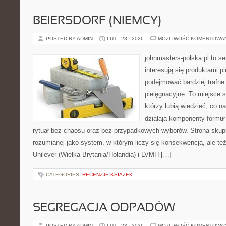
BEIERSDORF (NIEMCY)
POSTED BY ADMIN
LUT - 23 - 2026
MOŻLIWOŚĆ KOMENTOWA
johnmasters-polska.pl to se
interesują się produktami p
podejmować bardziej trafn
pielęgnacyjne. To miejsce 
którzy lubią wiedzieć, co na
działają komponenty formuł
rytuał bez chaosu oraz bez przypadkowych wyborów. Strona skupia
rozumianej jako system, w którym liczy się konsekwencja, ale t
Unilever (Wielka Brytania/Holandia) i LVMH […]
CATEGORIES:
RECENZJE KSIĄŻEK
SEGREGACJA ODPADÓW
POSTED BY ADMIN
LUT - 23 - 2026
MOŻLIWOŚĆ KOMENTOWA