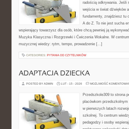
radością odkrywania. Jeśli 
wejścia w świat dźwięków 
fundamenty, znajdziesz tu
A do Z. To nie jest sucha e
wspierający towarzysz dla osób, które chcą pewniej ją wykonywać
Muzyka Klasyczna i Rozgrzewki i Ćwiczenia Wokalne. W centrum
muzycznej wiedzy: rytm, tempo, prowadzenie […]
CATEGORIES:
PYTANIA OD CZYTELNIKÓW
ADAPTACJA DZIECKA
POSTED BY ADMIN
LUT - 15 - 2026
MOŻLIWOŚĆ KOMENTOWA
Przedszkole309 to strona p
placówkom przedszkolnym o
w pierwszych latach rozwoj
szkolnej. To centrum wiedz
pedagodzy i osoby wspieraj