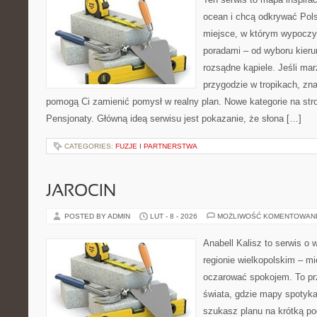
ocean i chcą odkrywać Pols
miejsce, w którym wypoczy
poradami – od wyboru kieru
rozsądne kąpiele. Jeśli ma
przygodzie w tropikach, znaj
pomogą Ci zamienić pomysł w realny plan. Nowe kategorie na stro
Pensjonaty. Główną ideą serwisu jest pokazanie, że słona […]
CATEGORIES:
FUZJE I PARTNERSTWA
JAROCIN
POSTED BY ADMIN
LUT - 8 - 2026
MOŻLIWOŚĆ KOMENTOWAN
Anabell Kalisz to serwis o
regionie wielkopolskim – mie
oczarować spokojem. To pr
świata, gdzie mapy spotykaj
szukasz planu na krótką po