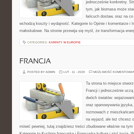
jednocześnie konkretny. St
tym, jak biomasa może stać
łańcuch dostaw, oraz na co
wchodzą koszty i wydajność. Kategorie to Opinie i komentarze i I
małoskalowe. Na stronie przewija się myśl, że transformacja ener
CATEGORIES:
KARPATY W EUROPIE
FRANCJA
POSTED BY ADMIN
LUT - 11 - 2026
MOŻLIWOŚĆ KOMENTOWA
Ta strona to miejsce stworz
Francji i jednocześnie uczą
dwóch światów: wojażowani
oraz opanowywania języka, 
rozmowach z mieszkańcami
na wyjazd, ale też chcesz o
mówić pewniej, tutaj znajdziesz treści zbudowane właśnie na ty
Kategorie to Kuchnia francuska i Francuska kultura i styl życia. 