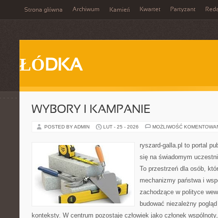
Archiwum
Kwartet
Partyzant
Reda
Strona główna
Kamień
ŁÓDKA
WYBORY I KAMPANIE
POSTED BY ADMIN
LUT - 25 - 2026
MOŻLIWOŚĆ KOMENTOWA
ryszard-galla.pl to portal p
się na świadomym uczestni
To przestrzeń dla osób, któ
mechanizmy państwa i wspó
zachodzące w polityce wewn
budować niezależny pogląd 
konteksty. W centrum pozostaje człowiek jako członek wspólnoty, 