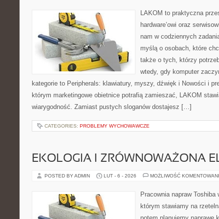
LAKOM to praktyczna prze
hardware’owi oraz serwisow
nam w codziennych zadania
myślą o osobach, które chc
także o tych, którzy potrz
wtedy, gdy komputer zaczy
kategorie to Peripherals: klawiatury, myszy, dźwięk i Nowości i p
którym marketingowe obietnice potrafią zamieszać, LAKOM stawia
wiarygodność. Zamiast pustych sloganów dostajesz […]
CATEGORIES:
PROBLEMY WYCHOWAWCZE
EKOLOGIA I ZRÓWNOWAŻONA E
POSTED BY ADMIN
LUT - 6 - 2026
MOŻLIWOŚĆ KOMENTOWAN
Pracownia napraw Toshiba 
którym stawiamy na rzeteln
potem planujemy naprawę kr