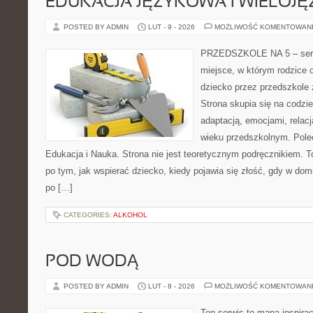
EDUKACJA JĘZYKOWA I WIELOJ
POSTED BY ADMIN
LUT - 9 - 2026
MOŻLIWOŚĆ KOMENTOWAN
PRZEDSZKOLE NA 5 – serwi
miejsce, w którym rodzice
dziecko przez przedszkole 
Strona skupia się na codzi
adaptacją, emocjami, relac
wieku przedszkolnym. Polec
Edukacja i Nauka. Strona nie jest teoretycznym podręcznikiem. 
po tym, jak wspierać dziecko, kiedy pojawia się złość, gdy w dom
po […]
CATEGORIES:
ALKOHOL
POD WODĄ
POSTED BY ADMIN
LUT - 8 - 2026
MOŻLIWOŚĆ KOMENTOWAN
Ten serwis to mapa inspirac