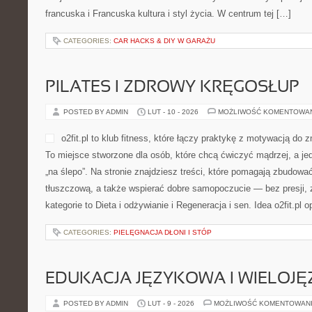
francuska i Francuska kultura i styl życia. W centrum tej […]
CATEGORIES:
CAR HACKS & DIY W GARAŻU
PILATES I ZDROWY KRĘGOSŁUP
POSTED BY ADMIN
LUT - 10 - 2026
MOŻLIWOŚĆ KOMENTOWA
o2fit.pl to klub fitness, które łączy praktykę z motywacją do z
To miejsce stworzone dla osób, które chcą ćwiczyć mądrzej, a jed
„na ślepo”. Na stronie znajdziesz treści, które pomagają zbudow
tłuszczową, a także wspierać dobre samopoczucie — bez presji, 
kategorie to Dieta i odżywianie i Regeneracja i sen. Idea o2fit.pl 
CATEGORIES:
PIELĘGNACJA DŁONI I STÓP
EDUKACJA JĘZYKOWA I WIELOJ
POSTED BY ADMIN
LUT - 9 - 2026
MOŻLIWOŚĆ KOMENTOWAN