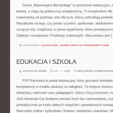
Strona „Matematyka dla każdego” to przestrzeń edukacyjna, w
barierą, a stają się praktyczną umiejętnością. To kompendium dla
matematykę od podstaw, oraz dla tych, którzy potrzebują powtórk
Niezależnie od tego, czy jesteś uczniem, opiekunem, edukatorem
uczącym się, znajdziesz tu jasne wyjaśnienia, które prowadzą kr
Zadania i rozwiązania i Podstawy matematyki. Ideą serwisu jest 
CATEGORIES:
CLEAN CODE I DOBRE PRAKTYKI PROGRAMISTYCZNE
EDUKACJA I SZKOŁA
POSTED BY ADMIN
LUT - 7 - 2026
MOŻLIWOŚĆ KOMENTOWAN
PSP Kamionka to portal edukacyjny, który gromadzi doświad
kompetencje w modelu edukacji na odległość. To miejsce stworzo
młodzieży, rodzicach oraz pedagogach, którzy chcą zrozumieć co
Jeśli interesuje Cię działanie zamiast teorii bez zastosowania, zna
prowadzą krok po kroku dobrych nawyków i sprawdzonych rozwiąz
Nauczanie zdalne i hybrydowe i Kariera i doradztwo zawodowe. I