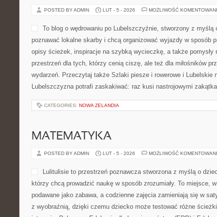
POSTED BY ADMIN
LUT - 5 - 2026
MOŻLIWOŚĆ KOMENTOWAN
To blog o wędrowaniu po Lubelszczyźnie, stworzony z myślą o
poznawać lokalne skarby i chcą organizować wyjazdy w sposób pr
opisy ścieżek, inspiracje na szybką wycieczkę, a także pomysły
przestrzeń dla tych, którzy cenią ciszę, ale też dla miłośników pr
wydarzeń. Przeczytaj także Szlaki piesze i rowerowe i Lubelskie 
Lubelszczyzna potrafi zaskakiwać: raz kusi nastrojowymi zakątk
CATEGORIES:
NOWA ZELANDIA
MATEMATYKA
POSTED BY ADMIN
LUT - 5 - 2026
MOŻLIWOŚĆ KOMENTOWAN
Lulitulisie to przestrzeń poznawcza stworzona z myślą o dzie
którzy chcą prowadzić naukę w sposób zrozumiały. To miejsce, 
podawane jako zabawa, a codzienne zajęcia zamieniają się w sat
z wyobraźnią, dzięki czemu dziecko może testować różne ścieżki i