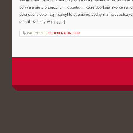
swoim ciele, przez co jest przyjaźniejsza i weselsza. Aczkolwi
borykają się z przeróżnymi kłopotami, które dotykają skórkę na ic
pewności siebie i są niezwykle strapione. Jednym z najczęstszyc
cellulit. Kobiety wojują […]
CATEGORIES:
REGENERACJA I SEN