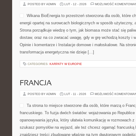
POSTED BY ADMIN
LUT - 12 - 2026
MOŻLIWOŚĆ KOMENTOWA
Wikana BioEnergia to przestrzeń stworzona dla osób, które c
energii opartej na surowcach biologicznych w sposób użyteczny, 
Strona porządkuje wiedzę o tym, jak biomasa może stać się pali
dostaw, oraz na co zwracać uwagę, gdy w grę wchodzą koszty i w
Opinie i komentarze i Instalacje domowe i małoskalowe. Na stroni
transformacja energetyczna nie dzieje […]
CATEGORIES:
KARPATY W EUROPIE
FRANCJA
POSTED BY ADMIN
LUT - 11 - 2026
MOŻLIWOŚĆ KOMENTOWA
Ta strona to miejsce stworzone dla osób, które marzą o Francj
francuskiego. To fuzja dwóch światów: wojażowania po Republice 
opanowywania języka, który ułatwia komunikację w rozmowach z 
szukasz pomysłów na wyjazd, ale też chcesz ogarnąć francuską ku
znajdziesz treści zbudowane właśnie na tym dwutorowym podejści