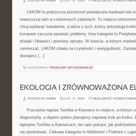
POSTED BY ADMIN
LUT - 6 - 2026
MOŻLIWOŚĆ KOMENTOWAN
LAKOM to praktyczna przestrzeń poświęcona hardware’owi ora
towarzyszą nam w codziennych zadaniach. To miejsce stworzone 
chcą wybierać świadomie, a także o tych, którzy potrzebują konk
komputer zaczyna sprawiać problemy. Inne kategorie to Peripheral
dźwięk i Nowości i premiery sprzętu. W świecie, w którym marketi
zamieszać, LAKOM stawia na czytelność i wiarygodność. Zamias
dostajesz […]
CATEGORIES:
PROBLEMY WYCHOWAWCZE
EKOLOGIA I ZRÓWNOWAŻONA E
POSTED BY ADMIN
LUT - 6 - 2026
MOŻLIWOŚĆ KOMENTOWAN
Pracownia napraw Toshiba w Katowice to miejsce, w którym s
diagnostykę, a dopiero potem planujemy naprawę krok po kroku. J
laptopów Toshiba w Katowicach, ten opis pokaże, jak podchodzi
się spodziewać. Ciekawe kategorie to Mobilność i Podróże z Lapt