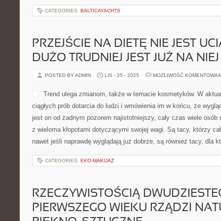
CATEGORIES:
BALTICAYACHTS
PRZEJŚCIE NA DIETĘ NIE JEST UCI
DUŻO TRUDNIEJ JEST JUŻ NA NI
POSTED BY ADMIN
LIS - 25 - 2025
MOŻLIWOŚĆ KOMENTOWAN
Trend ulega zmianom, także w temacie kosmetyków. W aktua
ciągłych prób dotarcia do ludzi i wmówienia im w końcu, że wygl
jest on od żadnym pozorem najistotniejszy, cały czas wiele osób
z wieloma kłopotami dotyczącymi swojej wagi. Są tacy, którzy ca
nawet jeśli naprawdę wyglądają już dobrze, są również tacy, dla 
CATEGORIES:
EKO-MAKIJAŻ
RZECZYWISTOŚCIĄ DWUDZIESTE
PIERWSZEGO WIEKU RZĄDZI NA