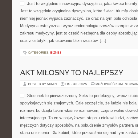
Jest to względnie innowacyjna dyscyplina, jaka świeci triumfy 
Jest to względnie oryginalna dyscyplina, która świeci triumfy dopie
niemniej jednak wypada zaznaczyć, że oraz na tym polu odniosła
Medycyna estetyczna i wyraz endermologia rzeszów czerpie w zw
zakresu medycyny, jest to część niezbędna dla osoby absorbujące
oraz z estetyki, jak usuwanie blizn rzeszów, […]
CATEGORIES:
BIZNES
AKT MIŁOSNY TO NAJLEPSZY
POSTED BY ADMIN
LIS - 30 - 2025
MOŻLIWOŚĆ KOMENTOWAN
Stosunek to pierwszorzędny Seks to perfekcyjny, wręcz ulubi
spotykających się znajomych. Całe szczęście, że ludzie nie boją 
rozmów, bo dzięki takim właśnie rozmowom, często wolno dowied
interesującego. To co w najwyższym stopniu ciekawi ludzi, zarówn
mężczyzn dotyczy sposobów, na pobudzenie zmysłów partnera o
stanu uniesienia. Dla kobiet, które przeważnie się nad tym zast