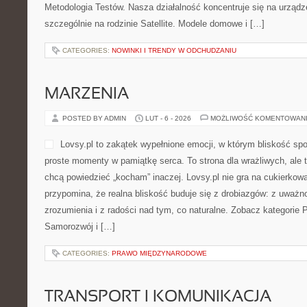
Metodologia Testów. Nasza działalność koncentruje się na urząd
szczególnie na rodzinie Satellite. Modele domowe i […]
CATEGORIES:
NOWINKI I TRENDY W ODCHUDZANIU
MARZENIA
POSTED BY ADMIN
LUT - 6 - 2026
MOŻLIWOŚĆ KOMENTOWAN
Lovsy.pl to zakątek wypełnione emocji, w którym bliskość spo
proste momenty w pamiątkę serca. To strona dla wrażliwych, ale t
chcą powiedzieć „kocham” inaczej. Lovsy.pl nie gra na cukierkow
przypomina, że realna bliskość buduje się z drobiazgów: z uważno
zrozumienia i z radości nad tym, co naturalne. Zobacz kategorie 
Samorozwój i […]
CATEGORIES:
PRAWO MIĘDZYNARODOWE
TRANSPORT I KOMUNIKACJA