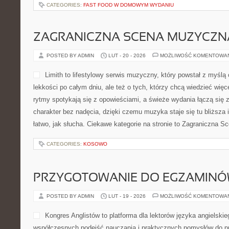
CATEGORIES:
FAST FOOD W DOMOWYM WYDANIU
ZAGRANICZNA SCENA MUZYCZN
POSTED BY ADMIN
LUT - 20 - 2026
MOŻLIWOŚĆ KOMENTOWA
Limith to lifestylowy serwis muzyczny, który powstał z myślą
lekkości po całym dniu, ale też o tych, którzy chcą wiedzieć więc
rytmy spotykają się z opowieściami, a świeże wydania łączą się
charakter bez nadęcia, dzięki czemu muzyka staje się tu bliższa 
łatwo, jak słucha. Ciekawe kategorie na stronie to Zagraniczna 
CATEGORIES:
KOSOWO
PRZYGOTOWANIE DO EGZAMIN
POSTED BY ADMIN
LUT - 19 - 2026
MOŻLIWOŚĆ KOMENTOWA
Kongres Anglistów to platforma dla lektorów języka angielskie
współczesnych podejść nauczania i praktycznych pomysłów do pr