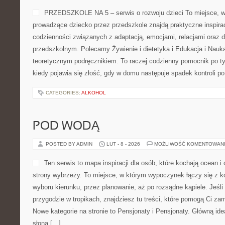
PRZEDSZKOLE NA 5 – serwis o rozwoju dzieci To miejsce, w
prowadzące dziecko przez przedszkole znajdą praktyczne inspirac
codzienności związanych z adaptacją, emocjami, relacjami oraz 
przedszkolnym. Polecamy Żywienie i dietetyka i Edukacja i Nauka.
teoretycznym podręcznikiem. To raczej codzienny pomocnik po ty
kiedy pojawia się złość, gdy w domu następuje spadek kontroli p
CATEGORIES:
ALKOHOL
POD WODĄ
POSTED BY ADMIN
LUT - 8 - 2026
MOŻLIWOŚĆ KOMENTOWAN
Ten serwis to mapa inspiracji dla osób, które kochają ocean 
strony wybrzeży. To miejsce, w którym wypoczynek łączy się z k
wyboru kierunku, przez planowanie, aż po rozsądne kąpiele. Jeśl
przygodzie w tropikach, znajdziesz tu treści, które pomogą Ci za
Nowe kategorie na stronie to Pensjonaty i Pensjonaty. Główną ide
słona […]