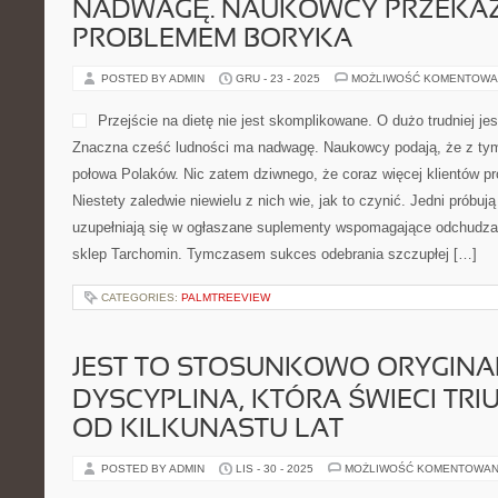
NADWAGĘ. NAUKOWCY PRZEKAZU
PROBLEMEM BORYKA
POSTED BY ADMIN
GRU - 23 - 2025
MOŻLIWOŚĆ KOMENTOWA
Przejście na dietę nie jest skomplikowane. O dużo trudniej jes
Znaczna cześć ludności ma nadwagę. Naukowcy podają, że z ty
połowa Polaków. Nic zatem dziwnego, że coraz więcej klientów pr
Niestety zaledwie niewielu z nich wie, jak to czynić. Jedni próbują
uzupełniają się w ogłaszane suplementy wspomagające odchudzani
sklep Tarchomin. Tymczasem sukces odebrania szczupłej […]
CATEGORIES:
PALMTREEVIEW
JEST TO STOSUNKOWO ORYGIN
DYSCYPLINA, KTÓRA ŚWIECI TRI
OD KILKUNASTU LAT
POSTED BY ADMIN
LIS - 30 - 2025
MOŻLIWOŚĆ KOMENTOWAN