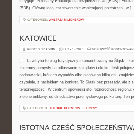
intryguje. Polecamy Edukacja dla bezpieczeństwa (EDB) i Eduka
(EDB). Główną ideą jest stworzenie wspierającej przestrzeni, w [
CATEGORIES:
WNĘTRZA MILIONERÓW
KATOWICE
POSTED BY ADMIN
LUT - 4 - 2026
MOŻLIWOŚĆ KOMENTOWAN
Ta witryna to blog turystyczny skoncentrowany na Śląsk – k
zbieramy pomysły na odkrywanie zakątków i okolic. Jeśli polujes
podpowiedzi, krótkich wypadów albo planów na kilka dni, znajdzies
czytelnie, z naciskiem na konkret. To Śląsk bez przesady, ale z sz
teraźniejszości. W centrum opowieści stoi różnorodność regionu: 
zielone enklawy, od dziedzictwa przemysłowego po kulturę. Ten po
CATEGORIES:
HISTORIE KLIENTÓW I SUKCESY
ISTOTNA CZEŚĆ SPOŁECZEŃSTW