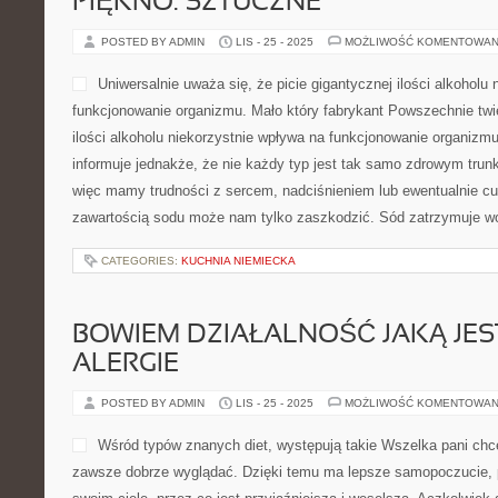
PIĘKNO. SZTUCZNE
POSTED BY ADMIN
LIS - 25 - 2025
MOŻLIWOŚĆ KOMENTOWAN
Uniwersalnie uważa się, że picie gigantycznej ilości alkoholu
funkcjonowanie organizmu. Mało który fabrykant Powszechnie twier
ilości alkoholu niekorzystnie wpływa na funkcjonowanie organizmu
informuje jednakże, że nie każdy typ jest tak samo zdrowym trunk
więc mamy trudności z sercem, nadciśnieniem lub ewentualnie cu
zawartością sodu może nam tylko zaszkodzić. Sód zatrzymuje w
CATEGORIES:
KUCHNIA NIEMIECKA
BOWIEM DZIAŁALNOŚĆ JAKĄ JEST
ALERGIE
POSTED BY ADMIN
LIS - 25 - 2025
MOŻLIWOŚĆ KOMENTOWAN
Wśród typów znanych diet, występują takie Wszelka pani chce
zawsze dobrze wyglądać. Dzięki temu ma lepsze samopoczucie, p