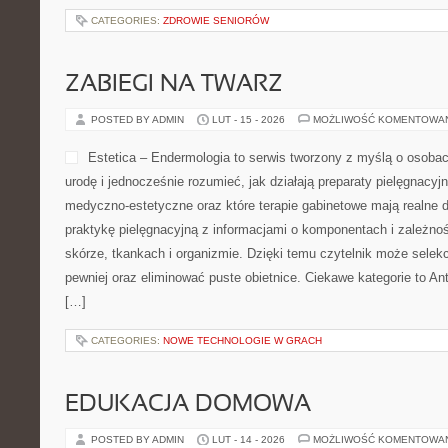
CATEGORIES:
ZDROWIE SENIORÓW
ZABIEGI NA TWARZ
POSTED BY ADMIN
LUT - 15 - 2026
MOŻLIWOŚĆ KOMENTOWA
Estetica – Endermologia to serwis tworzony z myślą o osoba
urodę i jednocześnie rozumieć, jak działają preparaty pielęgnacyj
medyczno-estetyczne oraz które terapie gabinetowe mają realne d
praktykę pielęgnacyjną z informacjami o komponentach i zależn
skórze, tkankach i organizmie. Dzięki temu czytelnik może selek
pewniej oraz eliminować puste obietnice. Ciekawe kategorie to An
[…]
CATEGORIES:
NOWE TECHNOLOGIE W GRACH
EDUKACJA DOMOWA
POSTED BY ADMIN
LUT - 14 - 2026
MOŻLIWOŚĆ KOMENTOWA