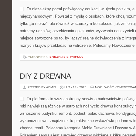
To niezależny portal poświęcony edukacji w ujęciu polskim, e
międzynarodowym. Powstał z myślą o osobach, które chcą rozumie
tylko „tu i teraz”, ale również w szerszym kontekście: jak zmienia
potrzeby uczniów, oczekiwania opiekunów, wyzwania nauczycieli ora
miejsce stworzone po to, by łączyć realne doświadczenia z interpre
różnych krajów przekładać na wdrożenie. Polecamy Nowoczesne 
CATEGORIES:
PORADNIK KUCHENNY
DIY Z DREWNA
POSTED BY ADMIN
LUT - 13 - 2026
MOŻLIWOŚĆ KOMENTOWA
Ta platforma to wszechstronny serwis o budownictwie poświę
robi największą różnicę w ustrojach nośnych: drewnu konstrukcyjn
wznoszenie budynku, remont, podest, połać dachowa, kondygnacj
wykończeniowe, znajdziesz tu praktyczne wskazówki podane w k
zbędnej teorii. Polecamy kategorie Meble Drewniane i Drewno w A
Rdzeniem serwisu jest surowiec drzewny widziane z kilku perspe