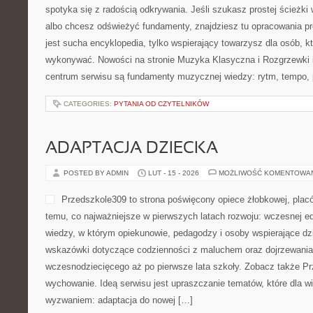
spotyka się z radością odkrywania. Jeśli szukasz prostej ścieżki
albo chcesz odświeżyć fundamenty, znajdziesz tu opracowania pr
jest sucha encyklopedia, tylko wspierający towarzysz dla osób, kt
wykonywać. Nowości na stronie Muzyka Klasyczna i Rozgrzewki 
centrum serwisu są fundamenty muzycznej wiedzy: rytm, tempo,
CATEGORIES:
PYTANIA OD CZYTELNIKÓW
ADAPTACJA DZIECKA
POSTED BY ADMIN
LUT - 15 - 2026
MOŻLIWOŚĆ KOMENTOWA
Przedszkole309 to strona poświęcony opiece żłobkowej, pla
temu, co najważniejsze w pierwszych latach rozwoju: wczesnej ed
wiedzy, w którym opiekunowie, pedagodzy i osoby wspierające dz
wskazówki dotyczące codzienności z maluchem oraz dojrzewania
wczesnodziecięcego aż po pierwsze lata szkoły. Zobacz także Prz
wychowanie. Ideą serwisu jest upraszczanie tematów, które dla wie
wyzwaniem: adaptacja do nowej […]