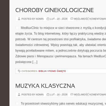
CHOROBY GINEKOLOGICZNE
POSTED BY ADMIN
LUT - 18 - 2026
MOŻLIWOŚĆ KOMENTOWA
MediluxClinic to miejsce w sieci stworzone z myślą o kondyc
etapie życia. To blog internetowy, który łączy praktyczną wiedzę
potrzeb. W centrum tej przestrzeni stoi profilaktyka, świadome d
świadomości zdrowotnej. Wpisy powstają tak, aby ułatwiać orienta
bywają przeładowane mitem, a jednocześnie dotykają poczucia b
Zdrowie piersi i Menopauza i perimenopauza. Na łamach MediluxCli
poświęcone […]
CATEGORIES:
BIBLIA I PISMO ŚWIĘTE
MUZYKA KLASYCZNA
POSTED BY ADMIN
LUT - 16 - 2026
MOŻLIWOŚĆ KOMENTOWA
To przestrzeń stworzyliśmy jako serwis edukacji muzycznej,