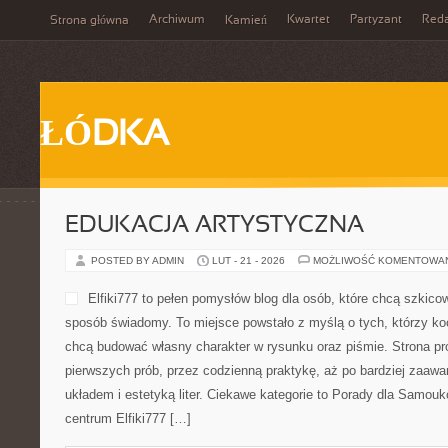
Archiwum
Kwartet
Partyzant
Reda
Strona główna
Kamień
ŁÓDKA
EDUKACJA ARTYSTYCZNA
POSTED BY ADMIN
LUT - 21 - 2026
MOŻLIWOŚĆ KOMENTOWA
Elfiki777 to pełen pomysłów blog dla osób, które chcą szkico
sposób świadomy. To miejsce powstało z myślą o tych, którzy koc
chcą budować własny charakter w rysunku oraz piśmie. Strona pr
pierwszych prób, przez codzienną praktykę, aż po bardziej zaa
układem i estetyką liter. Ciekawe kategorie to Porady dla Samouk
centrum Elfiki777 […]