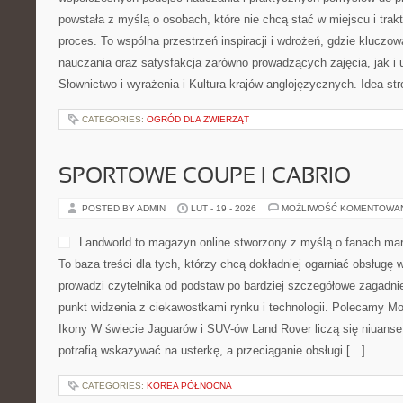
powstała z myślą o osobach, które nie chcą stać w miejscu i trak
proces. To wspólna przestrzeń inspiracji i wdrożeń, gdzie kluczo
nauczania oraz satysfakcja zarówno prowadzących zajęcia, jak i
Słownictwo i wyrażenia i Kultura krajów anglojęzycznych. Idea str
CATEGORIES:
OGRÓD DLA ZWIERZĄT
SPORTOWE COUPE I CABRIO
POSTED BY ADMIN
LUT - 19 - 2026
MOŻLIWOŚĆ KOMENTOWA
Landworld to magazyn online stworzony z myślą o fanach mar
To baza treści dla tych, którzy chcą dokładniej ogarniać obsługę
prowadzi czytelnika od podstaw po bardziej szczegółowe zagadni
punkt widzenia z ciekawostkami rynku i technologii. Polecamy Mo
Ikony W świecie Jaguarów i SUV-ów Land Rover liczą się niuans
potrafią wskazywać na usterkę, a przeciąganie obsługi […]
CATEGORIES:
KOREA PÓŁNOCNA