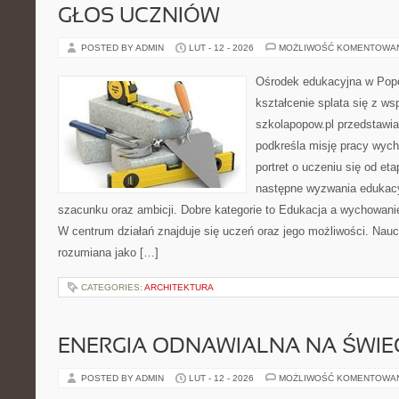
GŁOS UCZNIÓW
POSTED BY ADMIN
LUT - 12 - 2026
MOŻLIWOŚĆ KOMENTOWA
Ośrodek edukacyjna w Popo
kształcenie splata się z ws
szkolapopow.pl przedstawia
podkreśla misję pracy wyc
portret o uczeniu się od e
następne wyzwania edukac
szacunku oraz ambicji. Dobre kategorie to Edukacja a wychowani
W centrum działań znajduje się uczeń oraz jego możliwości. Nauc
rozumiana jako […]
CATEGORIES:
ARCHITEKTURA
ENERGIA ODNAWIALNA NA ŚWIE
POSTED BY ADMIN
LUT - 12 - 2026
MOŻLIWOŚĆ KOMENTOWA