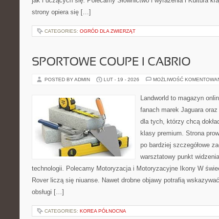
jak i uczących się. Polecamy Słownictwo i wyrażenia i Kultura kr
strony opiera się […]
CATEGORIES:
OGRÓD DLA ZWIERZĄT
SPORTOWE COUPE I CABRIO
POSTED BY ADMIN
LUT - 19 - 2026
MOŻLIWOŚĆ KOMENTOWA
Landworld to magazyn onli
fanach marek Jaguara oraz 
dla tych, którzy chcą dokła
klasy premium. Strona prow
po bardziej szczegółowe za
warsztatowy punkt widzenia
technologii. Polecamy Motoryzacja i Motoryzacyjne Ikony W świ
Rover liczą się niuanse. Nawet drobne objawy potrafią wskazywać
obsługi […]
CATEGORIES:
KOREA PÓŁNOCNA