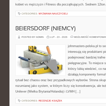
kobiet vs mężczyzn i Fitness dla początkujących. Sednem 12ton.p
CATEGORIES:
WYZWANIA NAUCZYCIELI
BEIERSDORF (NIEMCY)
POSTED BY ADMIN
LUT - 23 - 2026
MOŻLIWOŚĆ KOMENTOWA
johnmasters-polska.pl to se
interesują się produktami p
podejmować bardziej trafn
pielęgnacyjne. To miejsce 
którzy lubią wiedzieć, co na
działają komponenty formuł
rytuał bez chaosu oraz bez przypadkowych wyborów. Strona skupia
rozumianej jako system, w którym liczy się konsekwencja, ale t
Unilever (Wielka Brytania/Holandia) i LVMH […]
CATEGORIES:
RECENZJE KSIĄŻEK