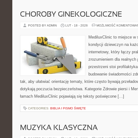
CHOROBY GINEKOLOGICZNE
POSTED BY ADMIN
LUT - 18 - 2026
MOŻLIWOŚĆ KOMENTOWA
MediluxClinic to miejsce w 
kondycji dziewczyn na każd
internetowy, który łączy pr
zrozumieniem dla realnych 
przestrzeni stoi profilakty
budowanie świadomości zdr
tak, aby ułatwiać orientację tematy, które często bywają przeład
dotykają poczucia bezpieczeństwa. Kategorie Zdrowie piersi i M
łamach MediluxClinic pojawiają się teksty poświęcone […]
CATEGORIES:
BIBLIA I PISMO ŚWIĘTE
MUZYKA KLASYCZNA