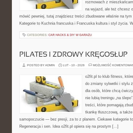
rozmowach z mieszkańcami
na wyjazd, ale też chcesz o
mówić pewniej, tutaj znajdziesz treści zbudowane właśnie na ty
Kategorie to Kuchnia francuska i Francuska kultura i styl życia. 
CATEGORIES:
CAR HACKS & DIY W GARAŻU
PILATES I ZDROWY KRĘGOSŁUP
POSTED BY ADMIN
LUT - 10 - 2026
MOŻLIWOŚĆ KOMENTOWA
o2fit.pl to klub fitness, kt
do zmiany sylwetki i stylu 
dla osób, które chcą ćwicz
nie lubią treningu „na ślepo
treści, które pomagają zb
tkankę tłuszczową, a także
samopoczucie — bez presji, za to z planem. Ciekawe kategorie to 
Regeneracja i sen. Idea o2fit.pl opiera się na prostym […]