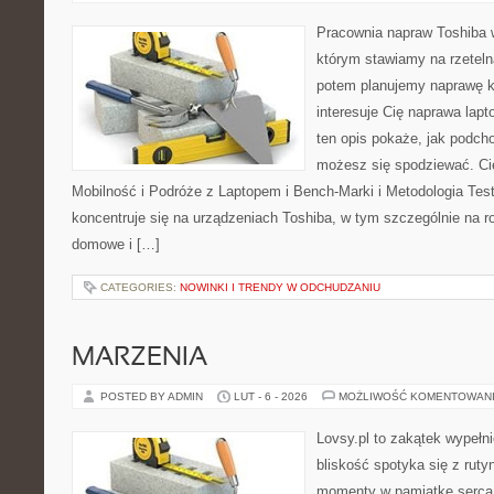
Pracownia napraw Toshiba 
którym stawiamy na rzeteln
potem planujemy naprawę kr
interesuje Cię naprawa lap
ten opis pokaże, jak podch
możesz się spodziewać. Ci
Mobilność i Podróże z Laptopem i Bench-Marki i Metodologia Tes
koncentruje się na urządzeniach Toshiba, w tym szczególnie na ro
domowe i […]
CATEGORIES:
NOWINKI I TRENDY W ODCHUDZANIU
MARZENIA
POSTED BY ADMIN
LUT - 6 - 2026
MOŻLIWOŚĆ KOMENTOWAN
Lovsy.pl to zakątek wypełn
bliskość spotyka się z ruty
momenty w pamiątkę serca. 