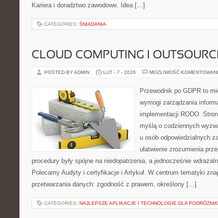
Kariera i doradztwo zawodowe. Idea […]
CATEGORIES:
ŚNIADANIA
CLOUD COMPUTING I OUTSOURC
POSTED BY ADMIN
LUT - 7 - 2026
MOŻLIWOŚĆ KOMENTOWAN
Przewodnik po GDPR to mie
wymogi zarządzania inform
implementacji RODO. Stron
myślą o codziennych wyzwa
u osób odpowiedzialnych za
ułatwienie zrozumienia prz
procedury były spójne na niedopatrzenia, a jednocześnie wdrażal
Polecamy Audyty i certyfikacje i Artykuł. W centrum tematyki zn
przetwarzania danych: zgodność z prawem, określony […]
CATEGORIES:
NAJLEPSZE APLIKACJE I TECHNOLOGIE DLA PODRÓŻNI