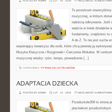
POSTED BY ADMIN
LUT - 16 - 2026
MOŻLIWOŚĆ KOMENTOWA
To przestrzeń stworzyliśmy 
muzycznej, w którym doświ
radością odkrywania. Jeśli 
wejścia w świat dźwięków 
fundamenty, znajdziesz tu
A do Z. To nie jest sucha e
wspierający towarzysz dla osób, które chcą pewniej ją wykonywać
Muzyka Klasyczna i Rozgrzewki i Ćwiczenia Wokalne. W centrum
muzycznej wiedzy: rytm, tempo, prowadzenie […]
CATEGORIES:
PYTANIA OD CZYTELNIKÓW
ADAPTACJA DZIECKA
POSTED BY ADMIN
LUT - 15 - 2026
MOŻLIWOŚĆ KOMENTOWA
Przedszkole309 to strona p
placówkom przedszkolnym o