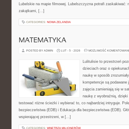
Lubelskie na mapie filmowej. Lubelszczyzna potrafi zaskakiwać: 
zakątkami, […]
CATEGORIES:
NOWA ZELANDIA
MATEMATYKA
POSTED BY ADMIN
LUT - 5 - 2026
MOŻLIWOŚĆ KOMENTOWAN
Lulitulisie to przestrzeń p
dzieciach oraz o opiekunac
naukę w sposób zrozumiały
kompetencje są podawane j
zajęcia zamieniają się w sa
naukę z wyobraźnią, dzięk
testować różne ścieżki i wybierać to, co najbardziej intryguje. P
bezpieczeństwa (EDB) i Edukacja dla bezpieczeństwa (EDB). Głów
wspierającej przestrzeni, w […]
CATEGORIES:
WNĘTRZA MILIONERÓW