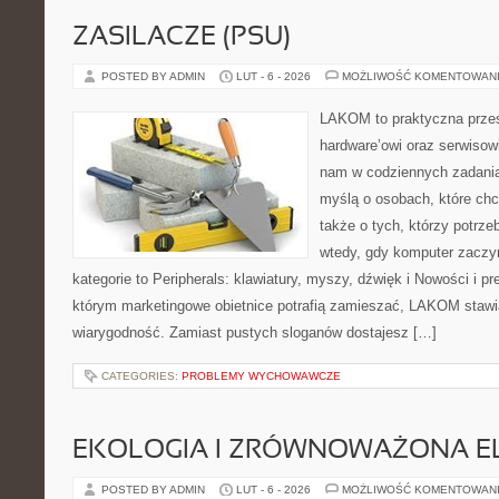
ZASILACZE (PSU)
POSTED BY ADMIN
LUT - 6 - 2026
MOŻLIWOŚĆ KOMENTOWAN
LAKOM to praktyczna prze
hardware’owi oraz serwisow
nam w codziennych zadania
myślą o osobach, które chc
także o tych, którzy potrz
wtedy, gdy komputer zaczy
kategorie to Peripherals: klawiatury, myszy, dźwięk i Nowości i p
którym marketingowe obietnice potrafią zamieszać, LAKOM stawia
wiarygodność. Zamiast pustych sloganów dostajesz […]
CATEGORIES:
PROBLEMY WYCHOWAWCZE
EKOLOGIA I ZRÓWNOWAŻONA E
POSTED BY ADMIN
LUT - 6 - 2026
MOŻLIWOŚĆ KOMENTOWAN