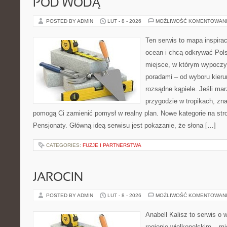
POD WODĄ
POSTED BY ADMIN
LUT - 8 - 2026
MOŻLIWOŚĆ KOMENTOWAN
Ten serwis to mapa inspirac
ocean i chcą odkrywać Pols
miejsce, w którym wypoczy
poradami – od wyboru kieru
rozsądne kąpiele. Jeśli ma
przygodzie w tropikach, znaj
pomogą Ci zamienić pomysł w realny plan. Nowe kategorie na stro
Pensjonaty. Główną ideą serwisu jest pokazanie, że słona […]
CATEGORIES:
FUZJE I PARTNERSTWA
JAROCIN
POSTED BY ADMIN
LUT - 8 - 2026
MOŻLIWOŚĆ KOMENTOWAN
Anabell Kalisz to serwis o
regionie wielkopolskim – mie