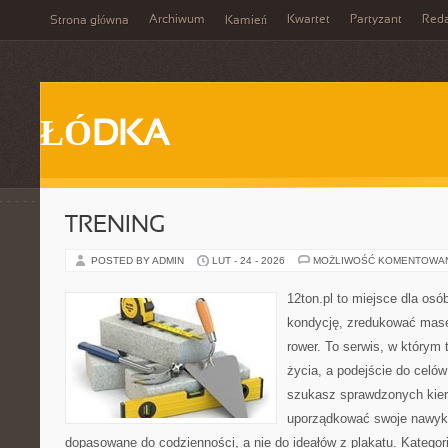
Archiwum
Kwartet
Partyzant
Reda
Strona główna
Kamień
ŁÓDKA
TRENING
POSTED BY ADMIN
LUT - 24 - 2026
MOŻLIWOŚĆ KOMENTOWA
12ton.pl to miejsce dla os
kondycję, zredukować masę 
rower. To serwis, w którym t
życia, a podejście do celów 
szukasz sprawdzonych kier
uporządkować swoje nawyki
dopasowane do codzienności, a nie do ideałów z plakatu. Kategor