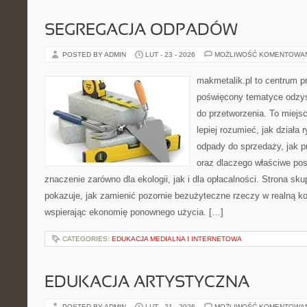
SEGREGACJA ODPADÓW
POSTED BY ADMIN
LUT - 23 - 2026
MOŻLIWOŚĆ KOMENTOWA
makmetalik.pl to centrum 
poświęcony tematyce odzys
do przetworzenia. To miejsc
lepiej rozumieć, jak działa 
odpady do sprzedaży, jak p
oraz dlaczego właściwe po
znaczenie zarówno dla ekologii, jak i dla opłacalności. Strona sku
pokazuje, jak zamienić pozornie bezużyteczne rzeczy w realną k
wspierając ekonomię ponownego użycia. […]
CATEGORIES:
EDUKACJA MEDIALNA I INTERNETOWA
EDUKACJA ARTYSTYCZNA
POSTED BY ADMIN
LUT - 21 - 2026
MOŻLIWOŚĆ KOMENTOWA