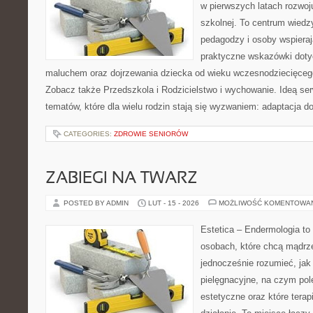
w pierwszych latach rozwoj
szkolnej. To centrum wiedz
pedagodzy i osoby wspieraj
praktyczne wskazówki doty
maluchem oraz dojrzewania dziecka od wieku wczesnodziecięcego
Zobacz także Przedszkola i Rodzicielstwo i wychowanie. Ideą ser
tematów, które dla wielu rodzin stają się wyzwaniem: adaptacja d
CATEGORIES:
ZDROWIE SENIORÓW
ZABIEGI NA TWARZ
POSTED BY ADMIN
LUT - 15 - 2026
MOŻLIWOŚĆ KOMENTOWA
Estetica – Endermologia to
osobach, które chcą mądrze
jednocześnie rozumieć, jak 
pielęgnacyjne, na czym po
estetyczne oraz które terap