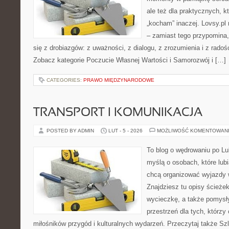
ale też dla praktycznych, k
„kocham” inaczej. Lovsy.pl 
– zamiast tego przypomina,
się z drobiazgów: z uważności, z dialogu, z zrozumienia i z radoś
Zobacz kategorie Poczucie Własnej Wartości i Samorozwój i […]
CATEGORIES:
PRAWO MIĘDZYNARODOWE
TRANSPORT I KOMUNIKACJA
POSTED BY ADMIN
LUT - 5 - 2026
MOŻLIWOŚĆ KOMENTOWAN
To blog o wędrowaniu po Lu
myślą o osobach, które lub
chcą organizować wyjazdy 
Znajdziesz tu opisy ścieżek
wycieczkę, a także pomysł
przestrzeń dla tych, którzy 
miłośników przygód i kulturalnych wydarzeń. Przeczytaj także Szl