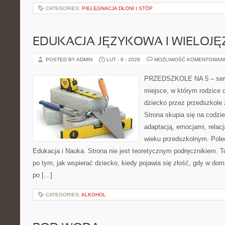
CATEGORIES:
PIELĘGNACJA DŁONI I STÓP
EDUKACJA JĘZYKOWA I WIELOJ
POSTED BY ADMIN
LUT - 9 - 2026
MOŻLIWOŚĆ KOMENTOWAN
PRZEDSZKOLE NA 5 – serwi
miejsce, w którym rodzice
dziecko przez przedszkole 
Strona skupia się na codzi
adaptacją, emocjami, relac
wieku przedszkolnym. Polec
Edukacja i Nauka. Strona nie jest teoretycznym podręcznikiem. 
po tym, jak wspierać dziecko, kiedy pojawia się złość, gdy w dom
po […]
CATEGORIES:
ALKOHOL