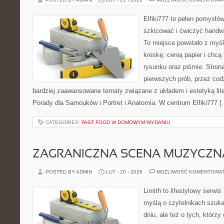
Elfiki777 to pełen pomysłów
szkicować i ćwiczyć handw
To miejsce powstało z myśl
kreskę, cenią papier i chc
rysunku oraz piśmie. Stron
pierwszych prób, przez cod
bardziej zaawansowane tematy związane z układem i estetyką lite
Porady dla Samouków i Portret i Anatomia. W centrum Elfiki777 [
CATEGORIES:
FAST FOOD W DOMOWYM WYDANIU
ZAGRANICZNA SCENA MUZYCZN
POSTED BY ADMIN
LUT - 20 - 2026
MOŻLIWOŚĆ KOMENTOWA
Limith to lifestylowy serwi
myślą o czytelnikach szuka
dniu, ale też o tych, którzy