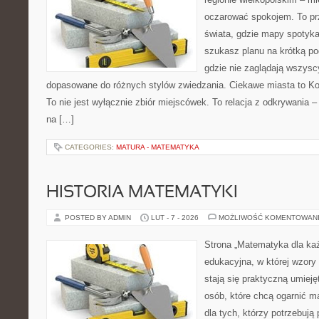
oczarować spokojem. To pr
świata, gdzie mapy spotykaj
szukasz planu na krótką po
gdzie nie zaglądają wszyscy
dopasowane do różnych stylów zwiedzania. Ciekawe miasta to Kon
To nie jest wyłącznie zbiór miejscówek. To relacja z odkrywania
na […]
CATEGORIES:
MATURA - MATEMATYKA
HISTORIA MATEMATYKI
POSTED BY ADMIN
LUT - 7 - 2026
MOŻLIWOŚĆ KOMENTOWAN
Strona „Matematyka dla każ
edukacyjna, w której wzory 
stają się praktyczną umiej
osób, które chcą ogarnić m
dla tych, którzy potrzebują