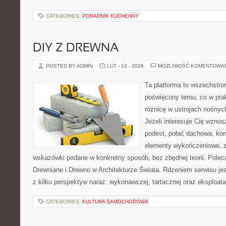
CATEGORIES:
PORADNIK KUCHENNY
DIY Z DREWNA
POSTED BY ADMIN
LUT - 13 - 2026
MOŻLIWOŚĆ KOMENTOWA
Ta platforma to wszechstro
poświęcony temu, co w prak
różnicę w ustrojach nośnyc
Jeżeli interesuje Cię wzno
podest, połać dachowa, ko
elementy wykończeniowe, z
wskazówki podane w konkretny sposób, bez zbędnej teorii. Pole
Drewniane i Drewno w Architekturze Świata. Rdzeniem serwisu je
z kilku perspektyw naraz: wykonawczej, tartacznej oraz eksploata
CATEGORIES:
KULTURA SAMOCHODOWA