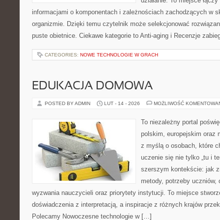
działanie. To miejsce łączy
informacjami o komponentach i zależnościach zachodzących w sk
organizmie. Dzięki temu czytelnik może selekcjonować rozwiązan
puste obietnice. Ciekawe kategorie to Anti-aging i Recenzje zabie
CATEGORIES:
NOWE TECHNOLOGIE W GRACH
EDUKACJA DOMOWA
POSTED BY ADMIN
LUT - 14 - 2026
MOŻLIWOŚĆ KOMENTOWA
To niezależny portal poświę
polskim, europejskim oraz
z myślą o osobach, które c
uczenie się nie tylko „tu i t
szerszym kontekście: jak z
metody, potrzeby uczniów, 
wyzwania nauczycieli oraz priorytety instytucji. To miejsce stworz
doświadczenia z interpretacją, a inspiracje z różnych krajów prze
Polecamy Nowoczesne technologie w […]