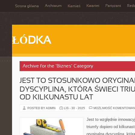
Archiwum
Kwartet
Partyzant
Reda
Strona główna
Kamień
ŁÓDKA
Archive for the ‘Biznes’ Category
JEST TO STOSUNKOWO ORYGIN
DYSCYPLINA, KTÓRA ŚWIECI TRI
OD KILKUNASTU LAT
POSTED BY ADMIN
LIS - 30 - 2025
MOŻLIWOŚĆ KOMENTOWAN
Jest to względnie innowacyj
triumfy dopiero od kilkunast
oryginalna dyscyplina, która