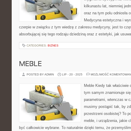
kilkunastu lat, niemniej j
oraz na tym polu odniosła o
Medycyna estetyczna i wyr
czerpie w związku z tym wiedzę z zakresu medycyny, jest to czę
absorbującej się tego rodzaju dziedziną oraz z estetyki, jak usuw
CATEGORIES:
BIZNES
MEBLE
POSTED BY ADMIN
LIP - 20 - 2025
MOŻLIWOŚĆ KOMENTOWAN
Meble Kiedy tak właściwie d
tym samym znamionuje się 
parametrami, wtenczas w c
musimy postąpić tak, by zd
przestrzeni osobistej? To 
meble, i urządzenia, jakie
być całkowicie wybrane. To naturalnie dzięki temu, że przemyśli