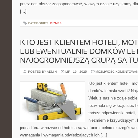
przez nas obszar zagospodarować, w owym czasie uzyskamy dla si
[…]
CATEGORIES:
BIZNES
KTO JEST KLIENTEM HOTELI, MOT
LUB EWENTUALNIE DOMKÓW LE
NAJOGROMNIEJSZĄ GRUPĄ SĄ TU
POSTED BY ADMIN
LIP - 19 - 2025
MOŻLIWOŚĆ KOMENTOWAN
Kto jest klientem hoteli, mot
domków letniskowych? Najw
Wielu z nas nie zdaje sobie
rozwinęła się w kraju sieć 
tańsze odpowiedniki hoteli,
niezmiernie krzywdzącym, bo
jedną literą w nazwie od hoteli a są w stanie spełnić szczegółow
wymagania i wymagania odwiedzających ich […]