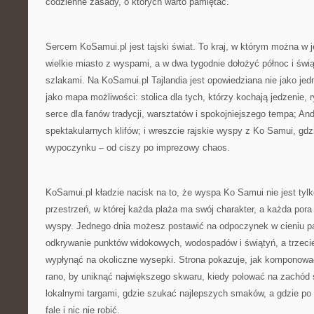
codzienne zasady, o których warto pamiętać.
Sercem KoSamui.pl jest tajski świat. To kraj, w którym można w 
wielkie miasto z wyspami, a w dwa tygodnie dołożyć północ i świ
szlakami. Na KoSamui.pl Tajlandia jest opowiedziana nie jako je
jako mapa możliwości: stolica dla tych, którzy kochają jedzenie, ry
serce dla fanów tradycji, warsztatów i spokojniejszego tempa; A
spektakularnych klifów; i wreszcie rajskie wyspy z Ko Samui, gd
wypoczynku – od ciszy po imprezowy chaos.
KoSamui.pl kładzie nacisk na to, że wyspa Ko Samui nie jest tylk
przestrzeń, w której każda plaża ma swój charakter, a każda pora 
wyspy. Jednego dnia możesz postawić na odpoczynek w cieniu pa
odkrywanie punktów widokowych, wodospadów i świątyń, a trzecie
wypłynąć na okoliczne wysepki. Strona pokazuje, jak komponować
rano, by uniknąć największego skwaru, kiedy polować na zachód s
lokalnymi targami, gdzie szukać najlepszych smaków, a gdzie po 
fale i nic nie robić.