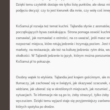
Dzięki temu czytelnik dostaje nie tylko listę punktów, ale obraz 
podjęciu decyzji: czy to jest kierunek dla mnie, czy wolę coś inne
KoSamui.pl rozwija też temat kuchni. Tajlandia słynie z aromatów, 
początkujących bywa zaskakująca. Strona pomaga oswoić kuchni
zamawiać, jak rozmawiać o ostrości, na co uważać, jeśli masz wr
rozpoznać miejsca, które rotują jedzenie i trzymają poziom. Jest 
markety, na restauracje, ale też na kulturę jedzenia: rytm dnia, ws
słodkości. W Tajlandii jedzenie to język, którym można porozumie
KoSamui.pl to pokazuje.
Osobny wątek to etykieta. Tajlandia jest krajem gościnnym, ale 
tłumaczy, jak zachować się w świątyni, jak okazywać szacunek, 
widziane, jak ubierać się w określonych miejscach, jak rozumieć
sytuacjach. Te informacje nie są po to, żeby straszyć, tylko że
wyczuciem. Dzięki temu wyjazd staje się przyjemniejszy zarówno dl
których spotyka po drodze.