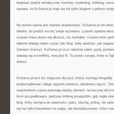
budować podróż tematycznie: kuchnia, snorkeling, trekking, nocn
sprawia, że KoSamui.pl staje się nie tylko blogiem o jednym mie
Na stronie ważna jest również prawdziwość. KoSamui.pl nie obiec
idealne, bo podróż ma też swoje wyzwania: czasem spadnie desz
czasem trasa okaże się dłuższa, niż myślałeś, czasem ktoś sprób
właśnie dlatego warto czytać taki blog: żeby wiedzieć, jak reagow
Zamiast straszyć, KoSamui.pl uczy radzenia sobie: pytaj, porówn
wdawaj się w konflikty, miej plan B. To proste zasady, które w Taj
dobrze.
KoSamui.pl jest też miejscem dla tych, którzy kochają fotografię,
podporządkować całego wyjazdu jednemu „idealnemu ujęciu”. Stro
wspomnienia często powstają między planami: na bocznej uliczce
kimś przypadkowym, podczas krótkiej przejażdżki, gdy nagle otwi
blog, który zachęca do uważności: patrz, słuchaj, próbuj, nie spie
się nie tylko kierunkiem na mapie, ale doświadczeniem, które zost