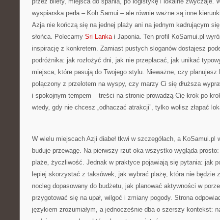
przez bilety, miejsca do spania, po logistykę i lokalne zwyczaje.
wyspiarska perła – Koh Samui – ale równie ważne są inne kierunki 
Azja nie kończą się na jednej plaży ani na jednym kadrującym się
słońca. Polecamy
Sri Lanka
i Japonia. Ten profil KoSamui.pl wyró
inspirację z konkretem. Zamiast pustych sloganów dostajesz pode
podróżnika: jak rozłożyć dni, jak nie przepłacać, jak unikać typo
miejsca, które pasują do Twojego stylu. Nieważne, czy planujes
połączony z przelotem na wyspy, czy marzy Ci się dłuższa wypr
i spokojnym tempem – treści na stronie prowadzą Cię krok po kr
wtedy, gdy nie chcesz „odhaczać atrakcji”, tylko wolisz złapać lok
W wielu miejscach Azji diabeł tkwi w szczegółach, a KoSamui.pl 
buduje przewagę. Na pierwszy rzut oka wszystko wygląda prosto: t
plaże, życzliwość. Jednak w praktyce pojawiają się pytania: jak 
lepiej skorzystać z taksówek, jak wybrać plażę, która nie będzie 
nocleg dopasowany do budżetu, jak planować aktywności w porze
przygotować się na upał, wilgoć i zmiany pogody. Strona odpowia
językiem zrozumiałym, a jednocześnie dba o szerszy kontekst: natu