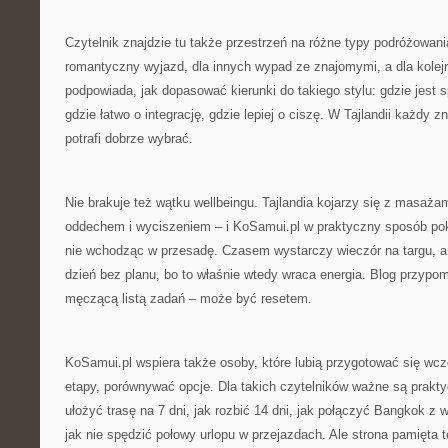
Czytelnik znajdzie tu także przestrzeń na różne typy podróżowania
romantyczny wyjazd, dla innych wypad ze znajomymi, a dla kolejn
podpowiada, jak dopasować kierunki do takiego stylu: gdzie jest s
gdzie łatwo o integrację, gdzie lepiej o ciszę. W Tajlandii każdy zn
potrafi dobrze wybrać.
Nie brakuje też wątku wellbeingu. Tajlandia kojarzy się z masaża
oddechem i wyciszeniem – i KoSamui.pl w praktyczny sposób poka
nie wchodząc w przesadę. Czasem wystarczy wieczór na targu, 
dzień bez planu, bo to właśnie wtedy wraca energia. Blog przypo
męczącą listą zadań – może być resetem.
KoSamui.pl wspiera także osoby, które lubią przygotować się wcześ
etapy, porównywać opcje. Dla takich czytelników ważne są prakty
ułożyć trasę na 7 dni, jak rozbić 14 dni, jak połączyć Bangkok z 
jak nie spędzić połowy urlopu w przejazdach. Ale strona pamięta t