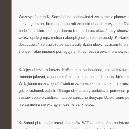
Ważnym filarem KoSamui.pl są podpowiedzi związane z planowanie
liczy się sezon, bo monsun potrafi zmienić charakter wyjazdu. Dla
podejście, które pomaga dobrać termin do oczekiwań: czy chcesz
wolisz spokojniejsze ulice i akceptujesz przelotne opady. KoSamui
deszczowa” nie zawsze oznacza cały dzień ulewy; czasem to prze
słońce. Takie niuanse pomagają uniknąć rozczarowań i planować 
Kolejny obszar to koszty. KoSamui.pl podpowiada, jak podróżow
tracenia jakości, a jednocześnie pokazuje opcje dla osób, które 
W Tajlandii można zjeść świetnie za niewielkie pieniądze, ale moż
gdzie rachunek zaboli. Dlatego strona uczy podejścia: porównuj, p
zostaw sobie przestrzeń na spontaniczne decyzje. Dzięki temu po
nie zamienia się w ciągłe liczenie banknotów.
KoSamui.pl to także temat dojazdów. W Tajlandii można podróżo