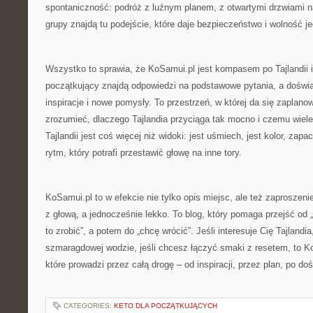
spontaniczność: podróż z luźnym planem, z otwartymi drzwiami n
grupy znajdą tu podejście, które daje bezpieczeństwo i wolność j
Wszystko to sprawia, że KoSamui.pl jest kompasem po Tajlandii i
początkujący znajdą odpowiedzi na podstawowe pytania, a doświa
inspiracje i nowe pomysły. To przestrzeń, w której da się zaplano
zrozumieć, dlaczego Tajlandia przyciąga tak mocno i czemu wiel
Tajlandii jest coś więcej niż widoki: jest uśmiech, jest kolor, zap
rytm, który potrafi przestawić głowę na inne tory.
KoSamui.pl to w efekcie nie tylko opis miejsc, ale też zaproszen
z głową, a jednocześnie lekko. To blog, który pomaga przejść od 
to zrobić”, a potem do „chcę wrócić”. Jeśli interesuje Cię Tajlandia
szmaragdowej wodzie, jeśli chcesz łączyć smaki z resetem, to K
które prowadzi przez całą drogę – od inspiracji, przez plan, po do
CATEGORIES:
KETO DLA POCZĄTKUJĄCYCH