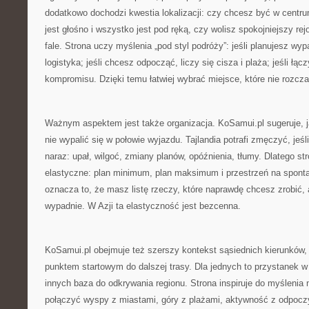
dodatkowo dochodzi kwestia lokalizacji: czy chcesz być w centr
jest głośno i wszystko jest pod ręką, czy wolisz spokojniejszy rej
fale. Strona uczy myślenia „pod styl podróży”: jeśli planujesz wypa
logistyka; jeśli chcesz odpocząć, liczy się cisza i plaża; jeśli łą
kompromisu. Dzięki temu łatwiej wybrać miejsce, które nie rozcza
Ważnym aspektem jest także organizacja. KoSamui.pl sugeruje, j
nie wypalić się w połowie wyjazdu. Tajlandia potrafi zmęczyć, jeś
naraz: upał, wilgoć, zmiany planów, opóźnienia, tłumy. Dlatego st
elastyczne: plan minimum, plan maksimum i przestrzeń na spont
oznacza to, że masz listę rzeczy, które naprawdę chcesz zrobić, a
wypadnie. W Azji ta elastyczność jest bezcenna.
KoSamui.pl obejmuje też szerszy kontekst sąsiednich kierunków, 
punktem startowym do dalszej trasy. Dla jednych to przystanek w
innych baza do odkrywania regionu. Strona inspiruje do myśleni
połączyć wyspy z miastami, góry z plażami, aktywność z odpoc