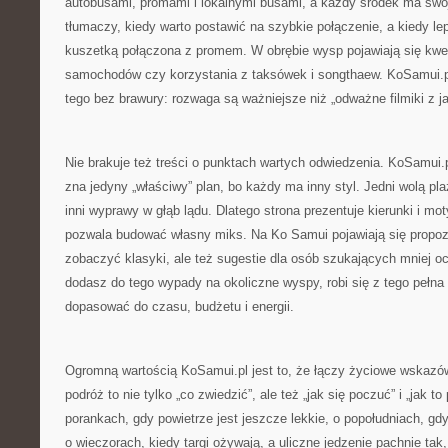
autobusami, promami i lokalnymi busami, a każdy środek ma swoj
tłumaczy, kiedy warto postawić na szybkie połączenie, a kiedy le
kuszetką połączona z promem. W obrębie wysp pojawiają się kwe
samochodów czy korzystania z taksówek i songthaew. KoSamui.pl
tego bez brawury: rozwaga są ważniejsze niż „odważne filmiki z j
Nie brakuje też treści o punktach wartych odwiedzenia. KoSamui.
zna jedyny „właściwy” plan, bo każdy ma inny styl. Jedni wolą plaż
inni wyprawy w głąb lądu. Dlatego strona prezentuje kierunki i mo
pozwala budować własny miks. Na Ko Samui pojawiają się propozy
zobaczyć klasyki, ale też sugestie dla osób szukających mniej 
dodasz do tego wypady na okoliczne wyspy, robi się z tego pełna
dopasować do czasu, budżetu i energii.
Ogromną wartością KoSamui.pl jest to, że łączy życiowe wskazó
podróż to nie tylko „co zwiedzić”, ale też „jak się poczuć” i „jak t
porankach, gdy powietrze jest jeszcze lekkie, o popołudniach, gdy
o wieczorach, kiedy targi ożywają, a uliczne jedzenie pachnie tak,