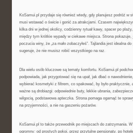
KoSamui.pl przydaje się również wtedy, gdy planujesz podróż w 
musi wstawać o świcie i gonić za atrakcjami. Czasem największy
kilka dni w jednej okolicy, codzienny rytuał kawy, spacer po plaż
między tym krótkie wypady w ciekawe miejsca. Strona pokazuje, 
poczucia winy, że „za mało zobaczyłeś”. Tajlandia jest idealna d
sugeruje, że nie musisz robić wszystkiego na raz.
Dla wielu osób kluczowe są tematy komfortu. KoSamui.pl podchod
podpowiada, jak przygotować się na upał, jak dbać o nawodnienie,
wybierać kosmetyki z filtrem, co spakować, by było praktycznie, 
ważne są drobiazgi: odpowiednie buty, lekkie ubrania, zabezpiecze
wilgocią, podstawowa apteczka. Strona pomaga ogarnąć te sprawy
na przyjemności, a nie na gaszeniu pożarów.
KoSamui.pl to także przewodnik po miejscach do zatrzymania. W T
ogromny: od prostych pokoi, przez przytulne pensjonaty, po hotel