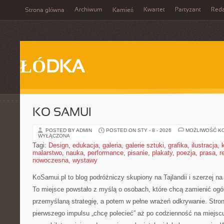
Archiwum
Kwartet
Partyzant
Reda
Strona główna
Kamień
ŁÓDKA
KO SAMUI
POSTED BY ADMIN
POSTED ON STY - 8 - 2026
MOŻLIWOŚĆ K
WYŁĄCZONA
Tagi:
Design
,
edukacja
,
galeria
,
galerie sztuki
,
grafika
,
ilustracja
,
malarstwo
,
nauka
,
performance
,
pisanie
,
plakaty
,
poezja
,
prasa
,
r
nowoczesna
,
wystawy
KoSamui.pl to blog podróżniczy skupiony na Tajlandii i szerzej n
To miejsce powstało z myślą o osobach, które chcą zamienić ogó
przemyślaną strategię, a potem w pełne wrażeń odkrywanie. Stron
pierwszego impulsu „chcę polecieć” aż po codzienność na miejscu: