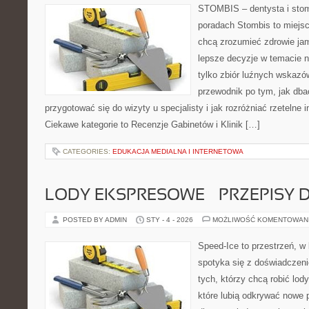
STOMBIS – dentysta i stom
poradach Stombis to miejsc
chcą zrozumieć zdrowie ja
lepsze decyzje w temacie n
tylko zbiór luźnych wskaz
przewodnik po tym, jak dba
przygotować się do wizyty u specjalisty i jak rozróżniać rzetelne 
Ciekawe kategorie to Recenzje Gabinetów i Klinik […]
CATEGORIES:
EDUKACJA MEDIALNA I INTERNETOWA
LODY EKSPRESOWE – PRZEPISY D
POSTED BY ADMIN
STY - 4 - 2026
MOŻLIWOŚĆ KOMENTOWAN
Speed-Ice to przestrzeń, w 
spotyka się z doświadczen
tych, którzy chcą robić lod
które lubią odkrywać nowe 