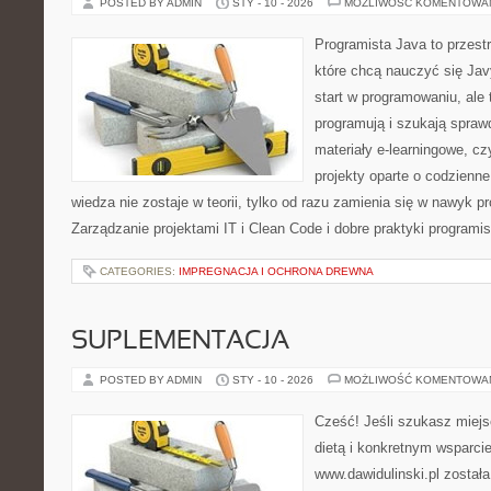
POSTED BY ADMIN
STY - 10 - 2026
MOŻLIWOŚĆ KOMENTOWA
Programista Java to przest
które chcą nauczyć się Javy
start w programowaniu, ale t
programują i szukają spra
materiały e-learningowe, cz
projekty oparte o codzienn
wiedza nie zostaje w teorii, tylko od razu zamienia się w nawyk
Zarządzanie projektami IT i Clean Code i dobre praktyki program
CATEGORIES:
IMPREGNACJA I OCHRONA DREWNA
SUPLEMENTACJA
POSTED BY ADMIN
STY - 10 - 2026
MOŻLIWOŚĆ KOMENTOWA
Cześć! Jeśli szukasz miejsc
dietą i konkretnym wsparcie
www.dawidulinski.pl został