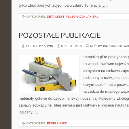
tylko zbiór „ładnych zdjęć i paru zdań”. To relacja […]
CATEGORIES:
DETAILING I PIELĘGNACJA LAKIERU
POZOSTAŁE PUBLIKACJE
POSTED BY ADMIN
STY - 11 - 2026
MOŻLIWOŚĆ KOMENTOWA
sptopolka.pl to praktyczna
co w podstawówce najważni
pomysłom na ciekawe zaję
codziennym rozwijaniu umie
którym uczeń może poćwicz
narzędzia do mądrego wspie
materiały gotowe do użycia na lekcji i poza nią. Polecamy Ekologi
zabawy edukacyjne. Ideą serwisu jest ułatwienie procesu nauki tak
logiczny. […]
CATEGORIES:
EDUPLANNER