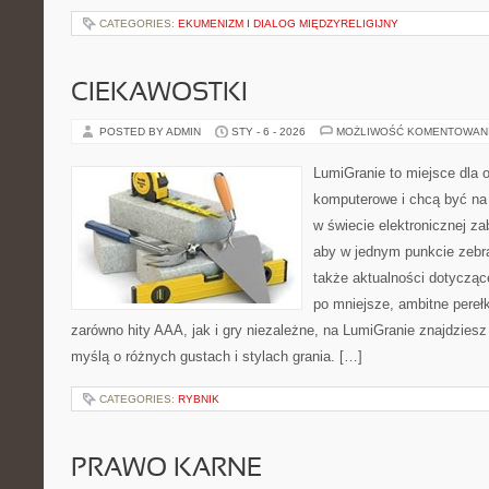
CATEGORIES:
EKUMENIZM I DIALOG MIĘDZYRELIGIJNY
CIEKAWOSTKI
POSTED BY ADMIN
STY - 6 - 2026
MOŻLIWOŚĆ KOMENTOWAN
LumiGranie to miejsce dla o
komputerowe i chcą być na 
w świecie elektronicznej za
aby w jednym punkcie zebra
także aktualności dotyczące
po mniejsze, ambitne perełki
zarówno hity AAA, jak i gry niezależne, na LumiGranie znajdziesz
myślą o różnych gustach i stylach grania. […]
CATEGORIES:
RYBNIK
PRAWO KARNE