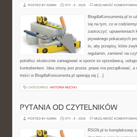
POSTED BY ADMIN
STY - 6 - 2026
MOŻLIWOŚĆ KOMENTOWAN
BlogdlaKonsumenta.pl to uż
się na tym, co w codziennym
zaskoczyć: uprawnieniach k
prywatnego pokazanych pro
to, aby przepisy, które zwy
regulamin, zamienić na czyt
potrafisz skutecznie zareagować w sporze ze sprzedawcą, usługo
kontrahentem. Idea strony jest prosta: prawo ma porządkować, a 
treści w BlogdlaKonsumenta.pl opierają się […]
CATEGORIES:
HISTORIA MUZYKI
PYTANIA OD CZYTELNIKÓW
POSTED BY ADMIN
STY - 6 - 2026
MOŻLIWOŚĆ KOMENTOWAN
RSGN.pl to kompleksowy se