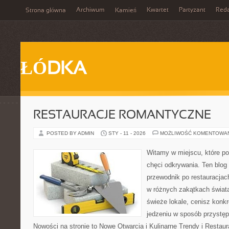
Archiwum
Kwartet
Partyzant
Reda
Strona główna
Kamień
ŁÓDKA
RESTAURACJE ROMANTYCZNE
POSTED BY ADMIN
STY - 11 - 2026
MOŻLIWOŚĆ KOMENTOWA
Witamy w miejscu, które po
chęci odkrywania. Ten blog
przewodnik po restauracjac
w różnych zakątkach świata
świeże lokale, cenisz konkr
jedzeniu w sposób przystępny
Nowości na stronie to Nowe Otwarcia i Kulinarne Trendy i Restaura