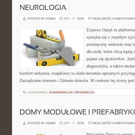
NEUROLOGIA
POSTED BY ADMIN
STY - 7 - 2026
MOŻLIWOŚĆ KOMENTOWAN
Express Optyk to platform
spotyka się z zwykłym życ
poświęcony widzeniu oraz k
dla osób, które chcą lepiej
pojawi się dyskomfort. Jeśli
diagnostyka, a także okular
komfort widzenia, znajdziesz tu wiele tematów opisanych przystęp
Zarządzanie stresem i Zdrowie dziecka. W centrum tej strony jest
CATEGORIES:
KONSERWACJA I RENOWACJA
DOMY MODUŁOWE I PREFABRY
POSTED BY ADMIN
STY - 7 - 2026
MOŻLIWOŚĆ KOMENTOWAN
Mazurskie Domy to serwis d