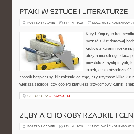
PTAKI W SZTUCE I LITERATURZE
POSTED BY ADMIN
STY - 4 - 2026
MOŻLIWOŚĆ KOMENTOWAN
Kury i Koguty to kompendiu
poznać świat domowej hodow
kroków z kurami nioskami, 
utrzymanie silnego stada pr
powstała z myślą o tych, k
jajach, cenią niezależność
sposób bezpieczny. Niezależnie od tego, czy trzymasz kilka kur
większą zagrodę, czy dopiero planujesz przydomowy kurnik, znaj
CATEGORIES:
CIEKAWOSTKI
ZĘBY A CHOROBY RZADKIE I GE
POSTED BY ADMIN
STY - 4 - 2026
MOŻLIWOŚĆ KOMENTOWAN