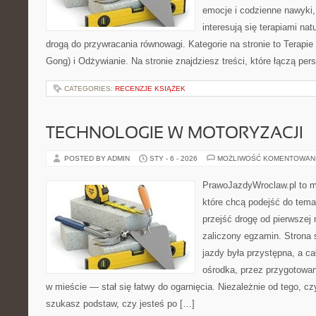
emocje i codzienne nawyki, 
interesują się terapiami na
drogą do przywracania równowagi. Kategorie na stronie to Terapie
Gong) i Odżywianie. Na stronie znajdziesz treści, które łączą per
CATEGORIES:
RECENZJE KSIĄŻEK
TECHNOLOGIE W MOTORYZACJI
POSTED BY ADMIN
STY - 6 - 2026
MOŻLIWOŚĆ KOMENTOWAN
PrawoJazdyWroclaw.pl to m
które chcą podejść do tema
przejść drogę od pierwszej 
zaliczony egzamin. Strona 
jazdy była przystępna, a c
ośrodka, przez przygotowani
w mieście — stał się łatwy do ogarnięcia. Niezależnie od tego, c
szukasz podstaw, czy jesteś po […]