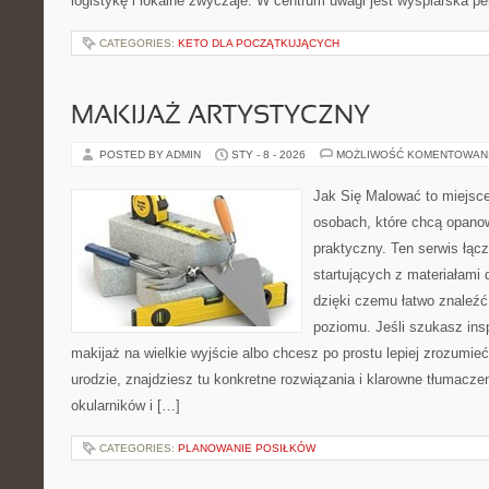
logistykę i lokalne zwyczaje. W centrum uwagi jest wyspiarska pe
CATEGORIES:
KETO DLA POCZĄTKUJĄCYCH
MAKIJAŻ ARTYSTYCZNY
POSTED BY ADMIN
STY - 8 - 2026
MOŻLIWOŚĆ KOMENTOWAN
Jak Się Malować to miejsc
osobach, które chcą opan
praktyczny. Ten serwis łąc
startujących z materiałami 
dzięki czemu łatwo znaleźć
poziomu. Jeśli szukasz insp
makijaż na wielkie wyjście albo chcesz po prostu lepiej zrozumieć
urodzie, znajdziesz tu konkretne rozwiązania i klarowne tłumacze
okularników i […]
CATEGORIES:
PLANOWANIE POSIŁKÓW