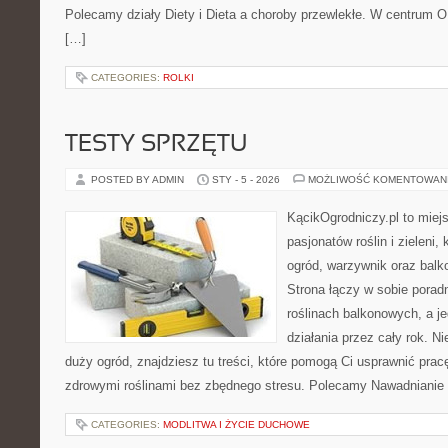
Polecamy działy Diety i Dieta a choroby przewlekłe. W centrum OK
[…]
CATEGORIES:
ROLKI
TESTY SPRZĘTU
POSTED BY ADMIN
STY - 5 - 2026
MOŻLIWOŚĆ KOMENTOWAN
KącikOgrodniczy.pl to miej
pasjonatów roślin i zieleni,
ogród, warzywnik oraz balk
Strona łączy w sobie porad
roślinach balkonowych, a je
działania przez cały rok. N
duży ogród, znajdziesz tu treści, które pomogą Ci usprawnić prac
zdrowymi roślinami bez zbędnego stresu. Polecamy Nawadnianie i
CATEGORIES:
MODLITWA I ŻYCIE DUCHOWE