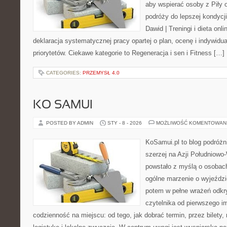
aby wspierać osoby z Piły o
podróży do lepszej kondycji
Dawid | Treningi i dieta onli
deklaracja systematycznej pracy opartej o plan, ocenę i indywidua
priorytetów. Ciekawe kategorie to Regeneracja i sen i Fitness […]
CATEGORIES:
PRZEMYSŁ 4.0
KO SAMUI
POSTED BY ADMIN
STY - 8 - 2026
MOŻLIWOŚĆ KOMENTOWAN
KoSamui.pl to blog podróżni
szerzej na Azji Południowo
powstało z myślą o osobach
ogólne marzenie o wyjeździ
potem w pełne wrażeń odkr
czytelnika od pierwszego i
codzienność na miejscu: od tego, jak dobrać termin, przez bilety,