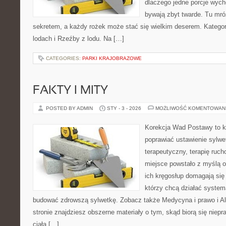
dlaczego jedne porcje wych
bywają zbyt twarde. Tu mróz
sekretem, a każdy rożek może stać się wielkim deserem. Kategor
lodach i Rzeźby z lodu. Na […]
CATEGORIES:
PARKI KRAJOBRAZOWE
FAKTY I MITY
POSTED BY ADMIN
STY - 3 - 2026
MOŻLIWOŚĆ KOMENTOWAN
Korekcja Wad Postawy to ko
poprawiać ustawienie sylwet
terapeutyczny, terapię rucho
miejsce powstało z myślą o
ich kręgosłup domagają się 
którzy chcą działać system
budować zdrowszą sylwetkę. Zobacz także Medycyna i prawo i Aler
stronie znajdziesz obszerne materiały o tym, skąd biorą się niep
ciała […]