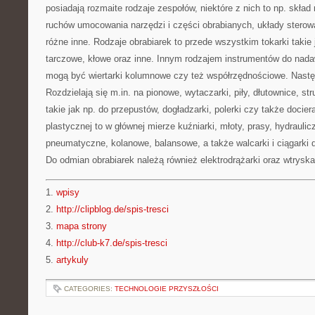
posiadają rozmaite rodzaje zespołów, niektóre z nich to np. skła
ruchów umocowania narzędzi i części obrabianych, układy sterowa
różne inne. Rodzaje obrabiarek to przede wszystkim tokarki takie
tarczowe, kłowe oraz inne. Innym rodzajem instrumentów do nada
mogą być wiertarki kolumnowe czy też współrzędnościowe. Nastę
Rozdzielają się m.in. na pionowe, wytaczarki, piły, dłutownice, stru
takie jak np. do przepustów, dogładzarki, polerki czy także docier
plastycznej to w głównej mierze kuźniarki, młoty, prasy, hydraul
pneumatyczne, kolanowe, balansowe, a także walcarki i ciągarki d
Do odmian obrabiarek należą również elektrodrążarki oraz wtryska
1.
wpisy
2.
http://clipblog.de/spis-tresci
3.
mapa strony
4.
http://club-k7.de/spis-tresci
5.
artykuly
CATEGORIES:
TECHNOLOGIE PRZYSZŁOŚCI