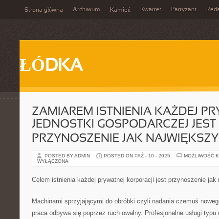
Archiwum
Kwartet
Partyzant
Reda
Strona główna
Kamień
ŁÓDKA
ZAMIAREM ISTNIENIA KAŻDEJ P
JEDNOSTKI GOSPODARCZEJ JEST
PRZYNOSZENIE JAK NAJWIĘKSZ
POSTED BY ADMIN
POSTED ON PAŹ - 10 - 2025
MOŻLIWOŚĆ 
WYŁĄCZONA
Celem istnienia każdej prywatnej korporacji jest przynoszenie jak
Machinami sprzyjającymi do obróbki czyli nadania czemuś nowego 
praca odbywa się poprzez ruch owalny. Profesjonalne usługi typ