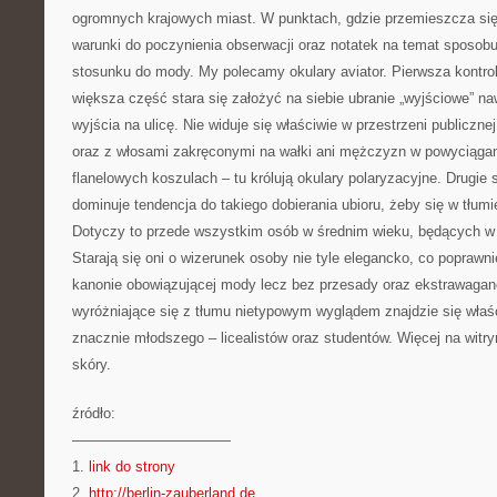
ogromnych krajowych miast. W punktach, gdzie przemieszcza się d
warunki do poczynienia obserwacji oraz notatek na temat sposobu 
stosunku do mody. My polecamy okulary aviator. Pierwsza kontrola
większa część stara się założyć na siebie ubranie „wyjściowe” n
wyjścia na ulicę. Nie widuje się właściwie w przestrzeni publiczn
oraz z włosami zakręconymi na wałki ani mężczyzn w powyciągan
flanelowych koszulach – tu królują okulary polaryzacyjne. Drugie s
dominuje tendencja do takiego dobierania ubioru, żeby się w tłumi
Dotyczy to przede wszystkim osób w średnim wieku, będących w 
Starają się oni o wizerunek osoby nie tyle elegancko, co poprawn
kanonie obowiązującej mody lecz bez przesady oraz ekstrawaganc
wyróżniające się z tłumu nietypowym wyglądem znajdzie się właś
znacznie młodszego – licealistów oraz studentów. Więcej na witryn
skóry.
źródło:
———————————
1.
link do strony
2.
http://berlin-zauberland.de