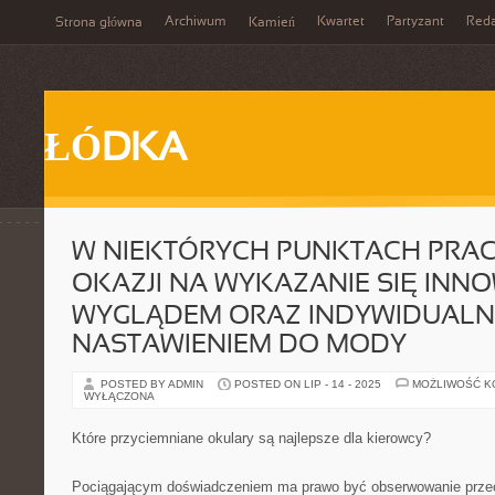
Archiwum
Kwartet
Partyzant
Reda
Strona główna
Kamień
ŁÓDKA
W NIEKTÓRYCH PUNKTACH PRAC
OKAZJI NA WYKAZANIE SIĘ IN
WYGLĄDEM ORAZ INDYWIDUAL
NASTAWIENIEM DO MODY
POSTED BY ADMIN
POSTED ON LIP - 14 - 2025
MOŻLIWOŚĆ 
WYŁĄCZONA
Które przyciemniane okulary są najlepsze dla kierowcy?
Pociągającym doświadczeniem ma prawo być obserwowanie przec