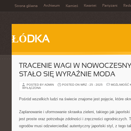
Archiwum
Kwartet
Partyzant
Reda
Strona główna
Kamień
ŁÓDKA
TRACENIE WAGI W NOWOCZESN
STAŁO SIĘ WYRAŹNIE MODA
POSTED BY ADMIN
POSTED ON WRZ - 25 - 2025
MOŻLIWOŚĆ 
WYŁĄCZONA
Pośród wszelkich ludzi na świecie znajome jest pojęcie, które o
Zaplanowanie i uformowanie skrawka zieleni, takiego jak japoński
jest proste oraz potrzebuje zdolności i zręczności ogrodniczych. 
ogrodów musi odzwierciedlać autentyczny japoński styl, z tego t