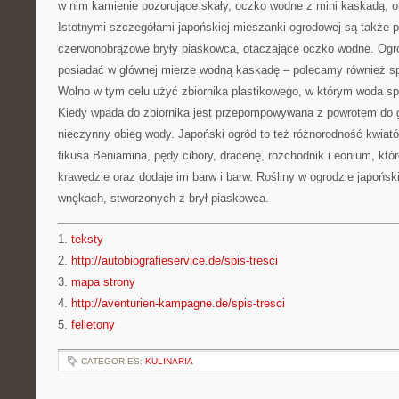
w nim kamienie pozorujące skały, oczko wodne z mini kaskadą, o
Istotnymi szczegółami japońskiej mieszanki ogrodowej są także p
czerwonobrązowe bryły piaskowca, otaczające oczko wodne. Ogró
posiadać w głównej mierze wodną kaskadę – polecamy również spr
Wolno w tym celu użyć zbiornika plastikowego, w którym woda spły
Kiedy wpada do zbiornika jest przepompowywana z powrotem do g
nieczynny obieg wody. Japoński ogród to też różnorodność kwiat
fikusa Beniamina, pędy cibory, dracenę, rozchodnik i eonium, któr
krawędzie oraz dodaje im barw i barw. Rośliny w ogrodzie japoń
wnękach, stworzonych z brył piaskowca.
1.
teksty
2.
http://autobiografieservice.de/spis-tresci
3.
mapa strony
4.
http://aventurien-kampagne.de/spis-tresci
5.
felietony
CATEGORIES:
KULINARIA