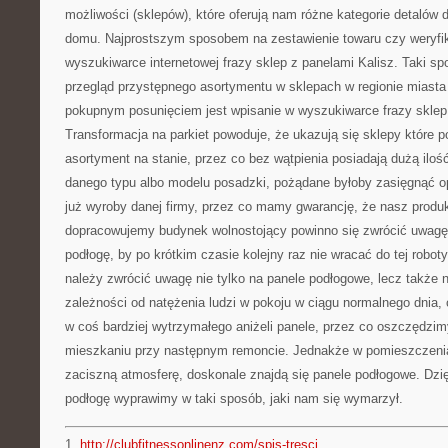
możliwości (sklepów), które oferują nam różne kategorie detalów
domu. Najprostszym sposobem na zestawienie towaru czy weryfika
wyszukiwarce internetowej frazy sklep z panelami Kalisz. Taki s
przegląd przystępnego asortymentu w sklepach w regionie miasta 
pokupnym posunięciem jest wpisanie w wyszukiwarce frazy sklep 
Transformacja na parkiet powoduje, że ukazują się sklepy które po
asortyment na stanie, przez co bez wątpienia posiadają dużą ilo
danego typu albo modelu posadzki, pożądane byłoby zasięgnąć opin
już wyroby danej firmy, przez co mamy gwarancję, że nasz produk
dopracowujemy budynek wolnostojący powinno się zwrócić uwagę
podłogę, by po krótkim czasie kolejny raz nie wracać do tej rob
należy zwrócić uwagę nie tylko na panele podłogowe, lecz także n
zależności od natężenia ludzi w pokoju w ciągu normalnego dnia,
w coś bardziej wytrzymałego aniżeli panele, przez co oszczędzim
mieszkaniu przy następnym remoncie. Jednakże w pomieszczeni
zaciszną atmosferę, doskonale znajdą się panele podłogowe. Dzi
podłogę wyprawimy w taki sposób, jaki nam się wymarzył.
1.
http://clubfitnessonlinenz.com/spis-tresci