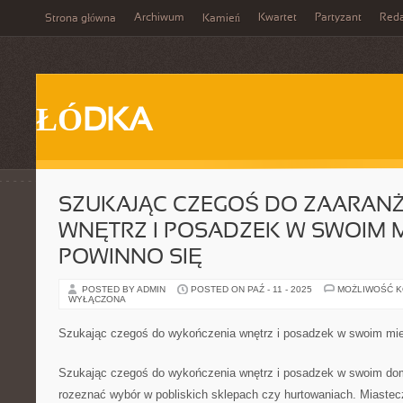
Archiwum
Kwartet
Partyzant
Reda
Strona główna
Kamień
ŁÓDKA
SZUKAJĄC CZEGOŚ DO ZAARAN
WNĘTRZ I POSADZEK W SWOIM M
POWINNO SIĘ
POSTED BY ADMIN
POSTED ON PAŹ - 11 - 2025
MOŻLIWOŚĆ 
WYŁĄCZONA
Szukając czegoś do wykończenia wnętrz i posadzek w swoim mie
Szukając czegoś do wykończenia wnętrz i posadzek w swoim do
rozeznać wybór w pobliskich sklepach czy hurtowaniach. Miastec