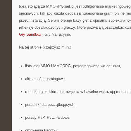
Ideą stojącą za MMORPG.net.pl jest odfiltrowanie marketingoweg
sieciowych, tak aby każda osoba zainteresowana grami online m
przed instalacją. Serwis oferuje bazy gier z opisami, subiektywno
refleksje doświadczonych graczy, które pozwalają oszczędzić cza
Gry Sandbox
i Gry Narracyjne.
Na tej stronie przejrzysz m.in.:
listy gier MMO i MMORPG, posegregowane wg gatunku,
aktualności gamingowe,
recenzje gier, które bez owijania w bawełnę wskazują mocne s
poradniki dla początkujących,
porady PvP, PvE, raidowe,
omówienia trendów.