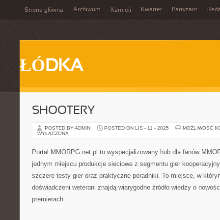
Archiwum
Kwartet
Partyzant
Reda
Strona główna
Kamień
ŁÓDKA
SHOOTERY
POSTED BY ADMIN
POSTED ON LIS - 11 - 2025
MOŻLIWOŚĆ K
WYŁĄCZONA
Portal MMORPG.net.pl to wyspecjalizowany hub dla fanów MMOR
jednym miejscu produkcje sieciowe z segmentu gier kooperacyjn
szczere testy gier oraz praktyczne poradniki. To miejsce, w który
doświadczeni weterani znajdą wiarygodne źródło wiedzy o nowoś
premierach.