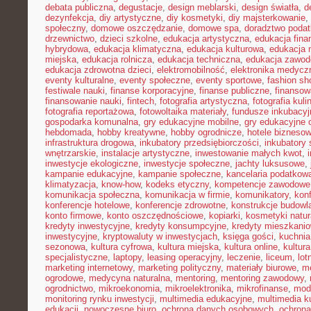
debata publiczna
,
degustacje
,
design meblarski
,
design światła
,
d
dezynfekcja
,
diy artystyczne
,
diy kosmetyki
,
diy majsterkowanie
,
społeczny
,
domowe oszczędzanie
,
domowe spa
,
doradztwo poda
drzewnictwo
,
dzieci szkolne
,
edukacja artystyczna
,
edukacja fina
hybrydowa
,
edukacja klimatyczna
,
edukacja kulturowa
,
edukacja
miejska
,
edukacja rolnicza
,
edukacja techniczna
,
edukacja zawo
edukacja zdrowotna dzieci
,
elektromobilność
,
elektronika medycz
eventy kulturalne
,
eventy społeczne
,
eventy sportowe
,
fashion sh
festiwale nauki
,
finanse korporacyjne
,
finanse publiczne
,
finansow
finansowanie nauki
,
fintech
,
fotografia artystyczna
,
fotografia kuli
fotografia reportażowa
,
fotowoltaika materiały
,
fundusze inkubacyj
gospodarka komunalna
,
gry edukacyjne mobilne
,
gry edukacyjne o
hebdomada
,
hobby kreatywne
,
hobby ogrodnicze
,
hotele bizneso
infrastruktura drogowa
,
inkubatory przedsiębiorczości
,
inkubatory 
wnętrzarskie
,
instalacje artystyczne
,
inwestowanie małych kwot
,
inwestycje ekologiczne
,
inwestycje społeczne
,
jachty luksusowe
,
kampanie edukacyjne
,
kampanie społeczne
,
kancelaria podatkow
klimatyzacja
,
know-how
,
kodeks etyczny
,
kompetencje zawodowe
komunikacja społeczna
,
komunikacja w firmie
,
komunikatory
,
kon
konferencje hotelowe
,
konferencje zdrowotne
,
konstrukcje budowl
konto firmowe
,
konto oszczędnościowe
,
kopiarki
,
kosmetyki natur
kredyty inwestycyjne
,
kredyty konsumpcyjne
,
kredyty mieszkani
inwestycyjne
,
kryptowaluty w inwestycjach
,
księga gości
,
kuchni
sezonowa
,
kultura cyfrowa
,
kultura miejska
,
kultura online
,
kultur
specjalistyczne
,
laptopy
,
leasing operacyjny
,
leczenie
,
liceum
,
lot
marketing internetowy
,
marketing polityczny
,
materiały biurowe
,
me
ogrodowe
,
medycyna naturalna
,
mentoring
,
mentoring zawodowy
,
ogrodnictwo
,
mikroekonomia
,
mikroelektronika
,
mikrofinanse
,
mod
monitoring rynku inwestycji
,
multimedia edukacyjne
,
multimedia ku
edukacji
,
nowoczesne biuro
,
ochrona danych osobowych
,
ochrona