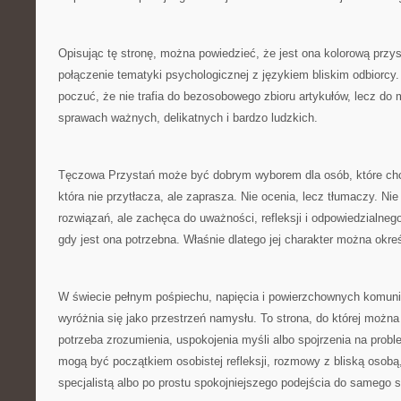
Opisując tę stronę, można powiedzieć, że jest ona kolorową przysta
połączenie tematyki psychologicznej z językiem bliskim odbiorcy
poczuć, że nie trafia do bezosobowego zbioru artykułów, lecz do 
sprawach ważnych, delikatnych i bardzo ludzkich.
Tęczowa Przystań może być dobrym wyborem dla osób, które chcą
która nie przytłacza, ale zaprasza. Nie ocenia, lecz tłumaczy. N
rozwiązań, ale zachęca do uważności, refleksji i odpowiedzialne
gdy jest ona potrzebna. Właśnie dlatego jej charakter można okreś
W świecie pełnym pośpiechu, napięcia i powierzchownych komun
wyróżnia się jako przestrzeń namysłu. To strona, do której można
potrzeba zrozumienia, uspokojenia myśli albo spojrzenia na problem
mogą być początkiem osobistej refleksji, rozmowy z bliską osobą,
specjalistą albo po prostu spokojniejszego podejścia do samego s