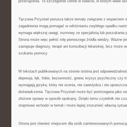
przeciążenia. To szczególnie cenne w świecie, w którym wiele o
Tęczowa Przystań porusza także tematy związane z wsparciem 
zagadnienia mogą pomagać w odróżnianiu zwykłego spadku nastroj
wymaga większej uwagi, rozmowy ze specjalistą lub poszukania p
Strona może więc pełnić rolę pierwszego źródła wiedzy. Ważne jest
zastępuje diagnozy, terapii ani konsultacji lekarskiej, lecz może 
szukaniu pomocy.
W tekstach publikowanych na stronie istotna jest odpowiedzialnoś
depresja, lęk, fobie, bezsenność, gniew, kryzys psychiczny czy t
wymagają języka, który nie ocenia, nie zawstydza i nie upraszcz
doświadczenia. Tęczowa Przystań może być postrzegana jako serw
złożone sprawy w sposób spokojny. Dzięki temu czytelnik nie czuj
stopniowo wchodzi w temat i może lepiej zrozumieć własną sytuac
Strona jest również miejscem dla osób zainteresowanych pomocą 