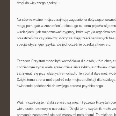
drogi do większego spokoju.
Na stronie ważne miejsce zajmują zagadnienia dotyczące wewnęt
mogą pomagać w zrozumieniu, dlaczego czasem pojawia się smute
w relacjach i jak rozpoznawać sygnały, które wysyła organizm o
przestrzeń dla czytelników, którzy szukają treści napisanych bez
specjalistycznego języka, ale jednocześnie oczekują konkretu.
Tęczowa Przystań może być wartościowa dla osób, które chcą zr
codziennym życiu wiele spraw dzieje się szybko, a człowiek częs
zatrzymać się przy własnych emocjach. Ten portal daje możliwoś
Dzięki temu strona może pełnić rolę miejsca refleksji dla każdego,
świadomie podchodzić do swojego zdrowia psychicznego.
Ważną częścią tematyki serwisu są więzi. Tęczowa Przystań por
wielu osób: rozmowy o uczuciach. Dzięki temu czytelnik może znal
pomagają zastanowić się nad własnymi potrzebami. To miejsce, k