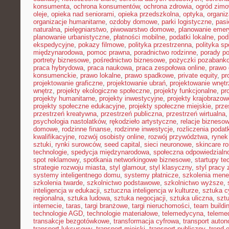
konsumenta
,
ochrona konsumentów
,
ochrona zdrowia
,
ogród zim
oleje
,
opieka nad seniorami
,
opieka przedszkolna
,
optyka
,
organi
organizacje humanitarne
,
ozdoby domowe
,
parki logistyczne
,
pasi
naturalna
,
pielęgniarstwo
,
piwowarstwo domowe
,
planowanie emer
planowanie urbanistyczne
,
płatności mobilne
,
podatki lokalne
,
pod
ekspedycyjne
,
pokazy filmowe
,
polityka przestrzenna
,
polityka s
międzynarodowa
,
pomoc prawna
,
poradnictwo rodzinne
,
porady p
portrety biznesowe
,
pośrednictwo biznesowe
,
pożyczki pozabank
praca hybrydowa
,
praca naukowa
,
praca zespołowa online
,
prawo 
konsumenckie
,
prawo lokalne
,
prawo spadkowe
,
private equity
,
pr
projektowanie graficzne
,
projektowanie ubrań
,
projektowanie wnętr
wnętrz
,
projekty ekologiczne społeczne
,
projekty funkcjonalne
,
pr
projekty humanitarne
,
projekty inwestycyjne
,
projekty krajobrazow
projekty społeczne edukacyjne
,
projekty społeczne miejskie
,
prze
przestrzeń kreatywna
,
przestrzeń publiczna
,
przestrzeń wirtualna
psychologia nastolatków
,
rękodzieło artystyczne
,
relacje bizneso
domowe
,
rodzinne finanse
,
rodzinne inwestycje
,
rozliczenia poda
kwalifikacyjne
,
rozwój osobisty online
,
rozwój przywództwa
,
rynek
sztuki
,
rynki surowców
,
seed capital
,
sieci neuronowe
,
skincare ro
technologie
,
spedycja międzynarodowa
,
społeczna odpowiedzialn
spot reklamowy
,
spotkania networkingowe biznesowe
,
startupy te
strategie rozwoju miasta
,
styl glamour
,
styl klasyczny
,
styl pracy 
systemy inteligentnego domu
,
systemy płatnicze
,
szkolenia mene
szkolenia twarde
,
szkolnictwo podstawowe
,
szkolnictwo wyższe
,
inteligencja w edukacji
,
sztuczna inteligencja w kulturze
,
sztuka c
regionalna
,
sztuka ludowa
,
sztuka negocjacji
,
sztuka uliczna
,
szt
internecie
,
taras
,
targi branżowe
,
targi nieruchomości
,
team buildi
technologie AGD
,
technologie materiałowe
,
telemedycyna
,
teleme
transakcje bezgotówkowe
,
transformacja cyfrowa
,
transport auto
transport luksusowy
,
transport miejski
,
transport publiczny
,
trend 