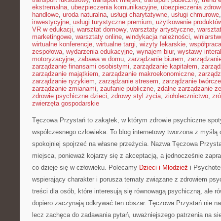
ekstremalna
,
ubezpieczenia komunikacyjne
,
ubezpieczenia zdrow
handlowe
,
uroda naturalna
,
usługi charytatywne
,
usługi chmurowe
inwestycyjne
,
usługi turystyczne premium
,
użytkowanie produktó
VR w edukacji
,
warsztat domowy
,
warsztaty artystyczne
,
warsztat
marketingowe
,
warsztaty online
,
windykacja należności
,
winiarstw
wirtualne konferencje
,
wirtualne targi
,
wizyty lekarskie
,
współpraca
zespołowa
,
wydarzenia edukacyjne
,
wynajem biur
,
wystawy inter
motoryzacyjne
,
zabawa w domu
,
zarządzanie biurem
,
zarządzan
zarządzanie finansami osobistymi
,
zarządzanie kapitałem
,
zarząd
zarządzanie majątkiem
,
zarządzanie makroekonomiczne
,
zarządz
zarządzanie ryzykiem
,
zarządzanie stresem
,
zarządzanie twórcze
zarządzanie zmianami
,
zaufanie publiczne
,
zdalne zarządzanie z
zdrowie psychiczne dzieci
,
zdrowy styl życia
,
ziołolecznictwo
,
zr
zwierzęta gospodarskie
Tęczowa Przystań to zakątek, w którym zdrowie psychiczne spot
współczesnego człowieka. To blog internetowy tworzona z myślą 
spokojniej spojrzeć na własne przeżycia. Nazwa Tęczowa Przysta
miejsca, ponieważ kojarzy się z akceptacją, a jednocześnie zap
co dzieje się w człowieku. Polecamy
Dzieci i Młodzież
i Psychote
wspierający charakter i porusza tematy związane z zdrowiem ps
treści dla osób, które interesują się równowagą psychiczną, ale ró
dopiero zaczynają odkrywać ten obszar. Tęczowa Przystań nie n
lecz zachęca do zadawania pytań, uważniejszego patrzenia na sie