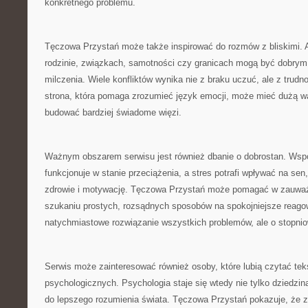
konkretnego problemu.
Tęczowa Przystań może także inspirować do rozmów z bliskimi. 
rodzinie, związkach, samotności czy granicach mogą być dobrym
milczenia. Wiele konfliktów wynika nie z braku uczuć, ale z trudn
strona, która pomaga zrozumieć język emocji, może mieć dużą w
budować bardziej świadome więzi.
Ważnym obszarem serwisu jest również dbanie o dobrostan. Wsp
funkcjonuje w stanie przeciążenia, a stres potrafi wpływać na sen,
zdrowie i motywację. Tęczowa Przystań może pomagać w zauważa
szukaniu prostych, rozsądnych sposobów na spokojniejsze reagow
natychmiastowe rozwiązanie wszystkich problemów, ale o stopniow
Serwis może zainteresować również osoby, które lubią czytać t
psychologicznych. Psychologia staje się wtedy nie tylko dziedzin
do lepszego rozumienia świata. Tęczowa Przystań pokazuje, że z