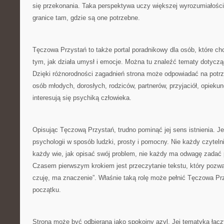
się przekonania. Taka perspektywa uczy większej wyrozumiałości
granice tam, gdzie są one potrzebne.
Tęczowa Przystań to także portal poradnikowy dla osób, które ch
tym, jak działa umysł i emocje. Można tu znaleźć tematy dotyc
Dzięki różnorodności zagadnień strona może odpowiadać na potrz
osób młodych, dorosłych, rodziców, partnerów, przyjaciół, opieku
interesują się psychiką człowieka.
Opisując Tęczową Przystań, trudno pominąć jej sens istnienia. Jes
psychologii w sposób ludzki, prosty i pomocny. Nie każdy czytelni
każdy wie, jak opisać swój problem, nie każdy ma odwagę zadać 
Czasem pierwszym krokiem jest przeczytanie tekstu, który pozwal
czuję, ma znaczenie”. Właśnie taką rolę może pełnić Tęczowa P
początku.
Strona może być odbierana jako spokojny azyl. Jej tematyka łąc