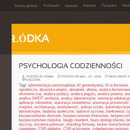
Archiwum
Kwartet
Partyzant
Reda
Strona główna
Kamień
ŁÓDKA
PSYCHOLOGIA CODZIENNOŚCI
POSTED BY ADMIN
POSTED ON MAJ - 23 - 2026
MOŻLIWOŚĆ 
WYŁĄCZONA
Tagi:
administracja samorządowa
,
AI generatywna
,
AI w biznesie
,
ogrodnicze
,
akustyka wnętrz
,
akwarele
,
altana
,
analiza biznesowa
ekonomiczna
,
analiza podaży
,
analiza popytu
,
analiza prawna
,
an
analiza SWOT osobista
,
analizy laboratoryjne
,
animacje edukacyj
aplikacje zdrowotne
,
aranżacja oświetlenia
,
aranżacja przestrzeni 
miejska
,
archiwizacja
,
asertywność
,
aukcje sztuki
,
automatyzacj
laboratoryjne
,
badania społeczne
,
balance życiowy
,
bankowość cy
bezpieczeństwo domowe
,
bezpieczeństwo finansowe
,
bezpieczeń
bezpieczeństwo miejskie
,
biegły rewident
,
biuro obsługi klienta
,
bi
etyczny
,
biżuteria premium
,
branding firmowy
,
broker nieruchomoś
zawodowy
,
CSR globalny
,
CSR w biznesie
,
cyberbezpieczeństwo