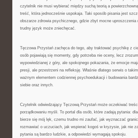
czytelnik nie musi wybierać między suchą teorią a powierzchown
treść, która jednocześnie uspokaja. Taki sposób pisania jest szc
obszarze zdrowia psychicznego, gdzie zbyt mocne uproszczenia 
trudny język może zniechęcać.
Tęczowa Przystań zachęca do tego, aby traktować psychikę z cie
osób pojawiają się momenty, gdy potrzeba nie oceny, lecz zrozum
wypowiedzianej z góry, ale spokojnego pokazania, że emocje maj
presji, ale przestrzeni na refleksję. Właśnie dlatego serwis o tak
ważnym elementem codziennej psychoedukacji i budowania bardz
siebie oraz innych.
Czytelnik odwiedzający Tęczową Przystań może oczekiwać treści
porządkowaniu myśli. To portal dla osób, które zadają pytania: dl
bierze się mój lęk, czemu trudno mi zaufać, jak wyznaczać grani
rozmawiać o uczuciach, jak wspierać kogoś w kryzysie, jak nie zag
pytania są bardzo ludzkie, a odpowiedzi wymagają spokoju.