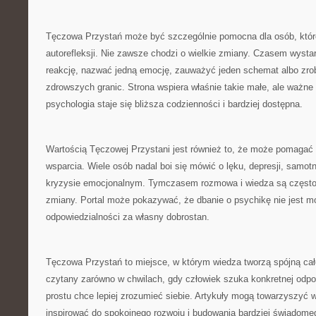
Tęczowa Przystań może być szczególnie pomocna dla osób, któr
autorefleksji. Nie zawsze chodzi o wielkie zmiany. Czasem wystar
reakcję, nazwać jedną emocję, zauważyć jeden schemat albo zrob
zdrowszych granic. Strona wspiera właśnie takie małe, ale ważn
psychologia staje się bliższa codzienności i bardziej dostępna.
Wartością Tęczowej Przystani jest również to, że może pomaga
wsparcia. Wiele osób nadal boi się mówić o lęku, depresji, samot
kryzysie emocjonalnym. Tymczasem rozmowa i wiedza są często
zmiany. Portal może pokazywać, że dbanie o psychikę nie jest m
odpowiedzialności za własny dobrostan.
Tęczowa Przystań to miejsce, w którym wiedza tworzą spójną ca
czytany zarówno w chwilach, gdy człowiek szuka konkretnej odpow
prostu chce lepiej zrozumieć siebie. Artykuły mogą towarzyszyć
inspirować do spokojnego rozwoju i budowania bardziej świadome