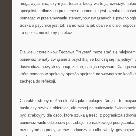
mogą wyjaśniać, czym jest terapia, kiedy warto ją rozważyć, jaki
specjalistą i dlaczego proszenie o pomoc nie jest oznaką słabo
pomagać w przełamywaniu stereotypów związanych z psychologią i
troska o psychikę jest tak samo ważna jak dbanie o ciało, odpocz
To społecznie istotny przekaz.
Dla wielu czytelników Tęczowa Przystań może stać się miejscem
ponieważ tematy związane z psychiką nie kończą się na jednym p
doświadcza nowych sytuacji, zmian, napięć i wyzwań. Dlatego wa
która pomaga w spokojny sposób spojrzeć na wewnętrzne konflik
zachęca do refleksji.
Charakter strony można określić jako spokojny. Nie jest to miejs
hasła czy szybkie obietnice, ale raczej na budowanie świadomośc
być atrakcyjny dla osób, które szukają treści z pogranicza zdrow
ponieważ wielu odbiorców potrzebuje nie naukowego podręcznika, l
przeczytać po pracy, w chwili odpoczynku albo wtedy, gdy pojawi