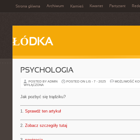
Archiwum
Kwartet
Partyzant
Reda
Strona główna
Kamień
ŁÓDKA
PSYCHOLOGIA
POSTED BY ADMIN
POSTED ON LIS - 7 - 2025
MOŻLIWOŚĆ K
WYŁĄCZONA
Jak pozbyć się trądziku?
1.
Sprawdź ten artykuł
2.
Zobacz szczegóły tutaj
3.
nawigacja