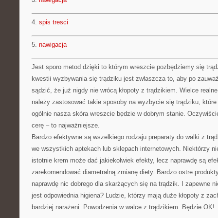
4.
spis tresci
5.
nawigacja
Jest sporo metod dzięki to którym wreszcie pozbędziemy się trąd
kwestii wyzbywania się trądziku jest zwłaszcza to, aby po zauw
sądzić, że już nigdy nie wrócą kłopoty z trądzikiem. Wielce realne,
należy zastosować takie sposoby na wyzbycie się trądziku, które
ogólnie nasza skóra wreszcie będzie w dobrym stanie. Oczywiście
cerę – to najważniejsze.
Bardzo efektywne są wszelkiego rodzaju preparaty do walki z trą
we wszystkich aptekach lub sklepach internetowych. Niektórzy ni
istotnie krem może dać jakiekolwiek efekty, lecz naprawdę są efe
zarekomendować diametralną zmianę diety. Bardzo ostre produkty
naprawdę nic dobrego dla skarżących się na trądzik. I zapewne ni
jest odpowiednia higiena? Ludzie, którzy mają duże kłopoty z za
bardziej narażeni. Powodzenia w walce z trądzikiem. Będzie OK!