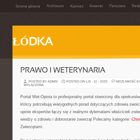
Archiwum
Kwartet
Partyzant
Reda
Strona główna
Kamień
ŁÓDKA
PRAWO I WETERYNARIA
POSTED BY ADMIN
POSTED ON LIS - 11 - 2025
MOŻLIWOŚĆ K
WYŁĄCZONA
Portal Wet-Opinia to profesjonalny portal stworzony dla opiekunów 
którzy potrzebują wiarygodnych porad dotyczących zdrowia swoich 
opinie ekspertów łączy się z realnymi dylematami właścicieli zwie
wiedzy o zdrowiu i dobrostanie zwierząt Polecamy kategorie:
Cho
Zwierzętami.