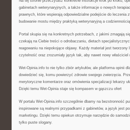
Na tej stronie przeczytasz konkretne instrukcje krok po kroku, op
gabinetach weterynaryjnych, a także informacje o nowych terapiac
prawnych, które wspierają odpowiedzialne podejście do leczenia zw
budowanie mostu między praktyką weterynaryjną a codziennością 
Portal skupia się na konkretnych potrzebach, z jakimi zmagają si
czekają na Ciebie treści o odrobaczaniu, dietach specjalistyczny
reagowaniu na niepokojące objawy. Każdy materiał jest tworzony 
czytelność oraz zrozumiały język tak, aby nawet nowy właściciel
Wet-Opinia.info to nie tylko zbiór artykułów, ale platforma opinii d
dowiedzieć się, komu powierzyć zdrowie swojego zwierzęcia. Przej
merytoryczne komentarze oraz omówienia specjalizacji lekarzy uła
Dzięki temu Wet-Opinia staje się kompasem w gąszczu ofert
W portalu Wet-Opinia.info szczególnie dbamy na bezstronność pub
inspirowane są realnymi przypadkami z gabinetów, a język jest 
marketingu. Dzięki temu opiekun otrzymuje narzędzie do samodzie
tylko puste slogany.