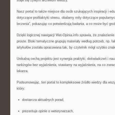
staje się żywym archiwum wiedzy.
Nasz portal to także miejsce dla osób szukających inspiracji i ed
dotyczące profilaktyki stresu, obalamy mity dotyczące popular
leczenia”, pokazując co potwierdzają badania, a co może być gro
Dzięki logicznej nawigacji Wet-Opinia.info sprawia, że znalezieni
proste. Bloki tematyczne grupują materiały według potrzeb, np. fak
artykułów została opracowana tak, by czytelnik mógł szybko znal
Unikalną cechą projektu jest synergia praktyki, doświadczeń i n
rankingów bez wyjaśnienia, stawiamy na wyjaśnienia, na co zwra
lekarza.
Podsumowując, ten portal to kompleksowe źródło wiedzy dla wszy
który:
dostarcza aktualnych porad,
prezentuje opinie o weterynarzach,