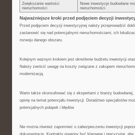
Zwiększanie wartości
Nowe⁤ inwestycje​ budowlane m
nieruchomości
nieruchomości.
Najważniejsze kroki przed podjęciem decyzji inwestycy
Przed podjęciem decyzji inwestycyjnej należy przeprowadzić dokła
zastanowić się nad potencjalnymi nieruchomościami, ich lokaliza
⁣rozwoju danego obszaru.
Kolejnym ważnym ⁢krokiem jest określenie budżetu inwestycji oraz
Należy zwrócić uwagę na koszty związane z zakupem nieruchomo
modernizacją.
Warto także skonsultować się z ekspertami z branży budowlanej, 
opinię na temat potencjału inwestycji. Doradztwo specjalistów‍ 
potencjalnych pułapek i błędów.
Nie można również zapomnieć ‍o zabezpieczeniu inwestycji popr
dokumentację. Kontrakty powinny być klarowne i precyzyjne, aby