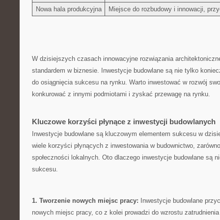
Nowa hala produkcyjna
Miejsce do rozbudowy i innowacji, przy
W dzisiejszych czasach innowacyjne rozwiązania ​architektoniczne i
standardem w biznesie. Inwestycje budowlane są nie tylko⁤ konie
do osiągnięcia sukcesu na rynku. Warto inwestować w⁢ rozwój ​swo
konkurować z innymi podmiotami i zyskać przewagę na rynku.
Kluczowe korzyści płynące z inwestycji budowlanych
Inwestycje budowlane są kluczowym elementem sukcesu w dzisiej
wiele korzyści płynących z inwestowania⁤ w budownictwo, zarówno dl
społeczności lokalnych. Oto dlaczego inwestycje budowlane są ni
sukcesu.
1. Tworzenie nowych ⁢miejsc pracy:
Inwestycje budowlane przycz
nowych miejsc pracy, co z‌ kolei prowadzi do wzrostu ‍zatrudnienia 