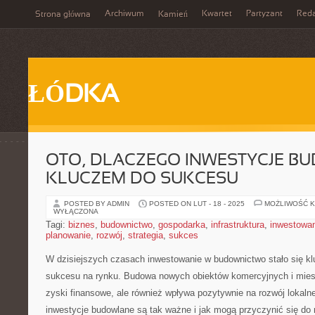
Archiwum
Kwartet
Partyzant
Reda
Strona główna
Kamień
ŁÓDKA
OTO, DLACZEGO INWESTYCJE B
KLUCZEM DO SUKCESU
POSTED BY ADMIN
POSTED ON LUT - 18 - 2025
MOŻLIWOŚĆ 
WYŁĄCZONA
Tagi:
biznes
,
budownictwo
,
gospodarka
,
infrastruktura
,
inwestowa
planowanie
,
rozwój
,
strategia
,
sukces
W dzisiejszych czasach inwestowanie w ⁣budownictwo stało się k
sukcesu na rynku. Budowa nowych obiektów komercyjnych i miesz
zyski finansowe,​ ale również wpływa pozytywnie na rozwój lokaln
inwestycje budowlane są⁤ tak ważne ⁢i jak mogą przyczynić się d