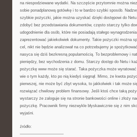
na niespodziewane wydatki. Na szczęście przytomnie można niez
sobie ponadplanową gotówkę i to w bardzo szybki sposób. Nadzw
szybkie pożyczki, jakie można uzyskać dzięki dostępowi do Net
zdobyć bez przedstawiania dokumentów, często starczy tylko dow
udogodnienie dla osób, które nie posiadają stałego wynagrodzenia 
zaprezentować jakiekolwiek dokumenty. Takie pożyczki można 
cel, nikt nie będzie analizował na co potrzebujemy je spożytkow
nasyca się dziś bezkresną popularnością. To bezproblemowy i na
pieniędzy, bez wychodzenia z domu. Starczy dostęp do Netu i każ
pożyczkę www może się starać. Taka pożyczka może wyratować z j
wie o tym każdy, kto po nią kiedyś sięgnął. Mimo, że kwota poży
pierwszej, nie może być zbyt wysoka, to jakkolwiek i tak może si
rozwiązać chwilowy problem finansowy. Jeśli ktoś chce taką poży
wystarczy że zaloguje się na stronie bankowości online i złoży n
pożyczkę. Pracownik firmy niezwykle błyskawicznie się z nim sk
wyjaśni.
źródło:
———————————