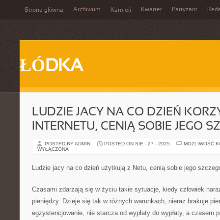
Archiwum
Kwartet
Partyzant
Reda
Strona główna
Kamień
ŁÓDKA
LUDZIE JACY NA CO DZIEŃ KORZ
INTERNETU, CENIĄ SOBIE JEGO 
POSTED BY ADMIN
POSTED ON SIE - 27 - 2025
MOŻLIWOŚĆ 
WYŁĄCZONA
Ludzie jacy na co dzień użytkują z Netu, cenią sobie jego szczeg
Czasami zdarzają się w życiu takie sytuacje, kiedy człowiek nara
pieniędzy. Dzieje się tak w różnych warunkach, nieraz brakuje pi
egzystencjowanie, nie starcza od wypłaty do wypłaty, a czasem 