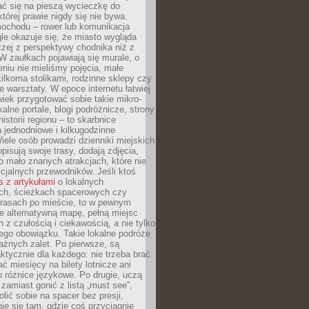
ć się na pieszą wycieczkę do
której prawie nigdy się nie bywa.
ochodu – rower lub komunikacja
le okazuje się, że miasto wygląda
czej z perspektywy chodnika niż z
W zaułkach pojawiają się murale, o
ieniu nie mieliśmy pojęcia, małe
kilkoma stolikami, rodzinne sklepy czy
e warsztaty. W epoce internetu łatwiej
wiek przygotować sobie takie mikro-
alne portale, blogi podróżnicze, strony
istorii regionu – to skarbnice
 jednodniowe i kilkugodzinne
iele osób prowadzi dzienniki miejskich
opisują swoje trasy, dodają zdjęcia,
 mało znanych atrakcjach, które nie
ficjalnych przewodników. Jeśli ktoś
s z artykułami
o lokalnych
ch, ścieżkach spacerowych czy
trasach po mieście, to w pewnym
e alternatywną mapę, pełną miejsc
z czułością i ciekawością, a nie tylko
ego obowiązku. Takie lokalne podróże
ażnych zalet. Po pierwsze, są
ktycznie dla każdego: nie trzeba brać
ać miesięcy na bilety lotnicze ani
o różnice językowe. Po drugie, uczą
zamiast gonić z listą „must see”,
ić sobie na spacer bez presji,
e się tam, gdzie coś przyciągnie