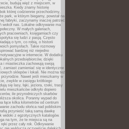
zecie, budują więź z miejscem, w
ieszka. Kiedy znamy historię
bok której codziennie przechodzimy,
że park, w którym biegamy, powstał na
ej fabryki, zaczynamy inaczej patrzeć
eń wokół nas. Lokalne odkrywanie ma
połeczny. W małych galeriach,
ych pracowniach, księgarniach czy
spotyka się ludzi z pasją. Często
adają o tym, co robią, o historii
swoich pomysłach. Takie rozmowy
spirować bardziej niż niejedno
 motywacyjne w internecie. W dodatku
kalnych przedsiębiorców, dzięki
a i miasteczka zachowują swoją
, zamiast zamieniać się w identyczne
iowych sklepów i lokali. Nie można też
 przyrodzie. Nawet jeśli mieszkamy w
ie, zwykle w zasięgu krótkiego
ują się lasy, łąki, jeziora, rzeki, trasy
ielu mieszkańców odkryło dopiero
cerów, ile przyrodniczych skarbów
jbliższa okolica. Poranny wypad do
 na łące kilka kilometrów od centrum
wanie zachodu słońca nad pobliskim
rafią przynieść taką samą dawkę
k widoki z egzotycznych katalogów.
ga na tym, że te miejsca są na
 ręki przez cały rok. Odkrywanie
jsc nie wyklucza oczywiście dalekich