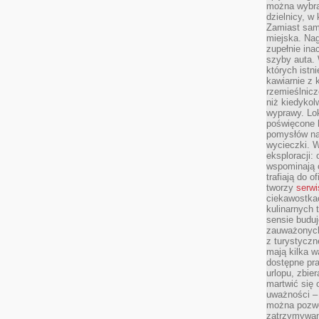
można wybra
dzielnicy, w 
Zamiast sam
miejska. Nag
zupełnie ina
szyby auta. 
których istn
kawiarnie z 
rzemieślnicz
niż kiedykol
wyprawy. Lok
poświęcone h
pomysłów na
wycieczki. W
eksploracji: 
wspominają o
trafiają do o
tworzy
serwi
ciekawostka
kulinarnych 
sensie buduj
zauważonych 
z turystyczn
mają kilka w
dostępne pra
urlopu, zbier
martwić się 
uważności – 
można pozwol
zatrzymywani