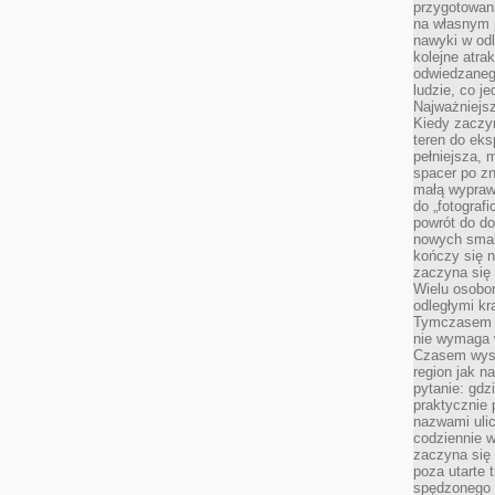
przygotowan
na własnym 
nawyki w odl
kolejne atra
odwiedzaneg
ludzie, co je
Najważniejsz
Kiedy zaczy
teren do eksp
pełniejsza,
spacer po zn
małą wypraw
do „fotograf
powrót do do
nowych smakó
kończy się n
zaczyna się 
Wielu osobo
odległymi kr
Tymczasem p
nie wymaga w
Czasem wyst
region jak n
pytanie: gdz
praktycznie 
nazwami ulic
codziennie w
zaczyna się 
poza utarte 
spędzonego n