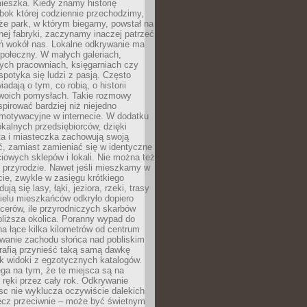
ieszka. Kiedy znamy historię
bok której codziennie przechodzimy,
że park, w którym biegamy, powstał na
ej fabryki, zaczynamy inaczej patrzeć
eń wokół nas. Lokalne odkrywanie ma
połeczny. W małych galeriach,
ych pracowniach, księgarniach czy
spotyka się ludzi z pasją. Często
adają o tym, co robią, o historii
swoich pomysłach. Takie rozmowy
spirować bardziej niż niejedno
 motywacyjne w internecie. W dodatku
kalnych przedsiębiorców, dzięki
a i miasteczka zachowują swoją
, zamiast zamieniać się w identyczne
iowych sklepów i lokali. Nie można też
 przyrodzie. Nawet jeśli mieszkamy w
ie, zwykle w zasięgu krótkiego
ują się lasy, łąki, jeziora, rzeki, trasy
ielu mieszkańców odkryło dopiero
cerów, ile przyrodniczych skarbów
jbliższa okolica. Poranny wypad do
 na łące kilka kilometrów od centrum
wanie zachodu słońca nad pobliskim
rafią przynieść taką samą dawkę
k widoki z egzotycznych katalogów.
ga na tym, że te miejsca są na
 ręki przez cały rok. Odkrywanie
jsc nie wyklucza oczywiście dalekich
ęcz przeciwnie – może być świetnym