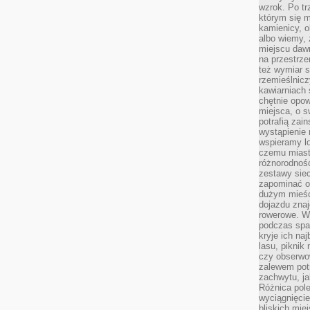
wzrok. Po tr
którym się m
kamienicy, o
albo wiemy, 
miejscu dawn
na przestrz
też wymiar s
rzemieślnicz
kawiarniach 
chętnie opowi
miejsca, o 
potrafią zain
wystąpienie
wspieramy lo
czemu miast
różnorodność
zestawy siec
zapominać o
dużym mieśc
dojazdu znajd
rowerowe. W
podczas spa
kryje ich na
lasu, piknik
czy obserwo
zalewem pot
zachwytu, ja
Różnica pole
wyciągnięcie
bliskich mie