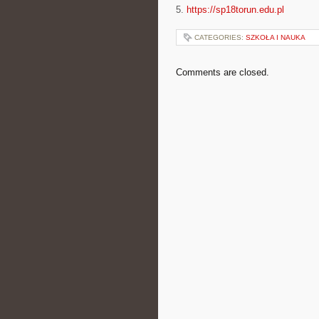
5.
https://sp18torun.edu.pl
CATEGORIES:
SZKOŁA I NAUKA
Comments are closed.