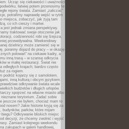
iem. Ucząc się ciekawości i uważności
podwórku, łatwiej potem przenosimy te
egłe rejony świata. Zamiast „zaliczać”
kcje, potrafimy naprawdę wejść w rytm
o miejsca, zobaczyć, jak żyją tam
dzą, co ich cieszy i martwi.
a jest jednak zmiana perspektywy.
namy traktować swoje otoczenie jak
loracji, codzienność robi się lżejsza,
 mniej przewidywalna. Weekendowy
anej dzielnicy może zamienić się w
ę, poranny dojazd do pracy – w okazję
icznych polowań” na ciekawe kadry, a
mu inną trasą – w szansę odkrycia
w w małej restauracji. Świat nie
a odległych krajach; bardzo często
tuż za rogiem.
m podróż kojarzy się z samolotem,
ajami, inną kulturą i obcym językiem.
rawdziwe odkrywanie świata wcale
ielkich budżetów i długich urlopów.
arczy spojrzeć na własne miasto albo
a nieznane terytorium. Zadać sobie
ie jeszcze nie byłem, chociaż mam to
pod nosem? Jakie historie kryją się za
, budynków, parków, które mijam
 biegu? Odkrywanie bliskich miejsc
od decyzji, że chcemy zwolnić i wyjść
trasy. Zamiast kolejnego weekendu
a zakupach w galerii handlowej,