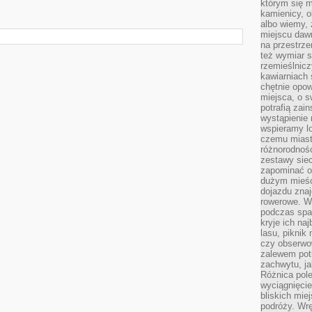
którym się m
kamienicy, o
albo wiemy, 
miejscu dawn
na przestrz
też wymiar s
rzemieślnicz
kawiarniach 
chętnie opowi
miejsca, o 
potrafią zain
wystąpienie
wspieramy lo
czemu miast
różnorodność
zestawy siec
zapominać o
dużym mieśc
dojazdu znajd
rowerowe. W
podczas spa
kryje ich na
lasu, piknik
czy obserwo
zalewem pot
zachwytu, ja
Różnica pole
wyciągnięcie
bliskich mie
podróży. Wr