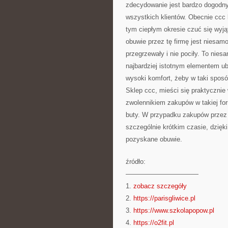
zdecydowanie jest bardzo dogodny
wszystkich klientów. Obecnie ccc 
tym ciepłym okresie czuć się wy
obuwie przez tę firmę jest niesam
przegrzewały i nie pociły. To nie
najbardziej istotnym elementem u
wysoki komfort, żeby w taki sposó
Sklep ccc, mieści się praktycznie 
zwolennikiem zakupów w takiej fo
buty. W przypadku zakupów przez I
szczególnie krótkim czasie, dzię
pozyskane obuwie.
źródło:
———————————
1.
zobacz szczegóły
2.
https://parisgliwice.pl
3.
https://www.szkolapopow.pl
4.
https://o2fit.pl