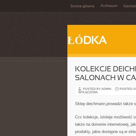
Archiwum
Strona główna
Kamie
ŁÓDKA
KOLEKCJE DEIC
SALONACH W CA
POSTED BY ADMIN
POSTED ON
WYŁĄCZONA
Sklep deichmann,prowadzi także s
Ccc kolekcje, istnieje możliwość 
także na domenie internetowej, ja
produkty, jakie dostępne są w skl