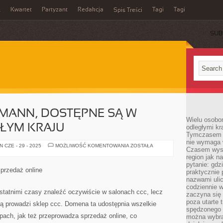
Kwartet
Partyzant
Redakcja
Tagi
Tagi
ń
Spis Treści
SUB
HMANN, DOSTĘPNE SĄ W
Wielu osobo
ŁYM KRAJU
odległymi kr
Tymczasem p
nie wymaga w
KOLEKCJE
 CZE - 29 - 2025
MOŻLIWOŚĆ KOMENTOWANIA
ZOSTAŁA
Czasem wyst
DEICHMANN,
DOSTĘPNE
region jak n
SĄ
pytanie: gdz
W
przedaż online
praktycznie 
SALONACH
W
nazwami ulic
CAŁYM
codziennie w
KRAJU
ostatnimi czasy znaleźć oczywiście w salonach ccc, lecz
zaczyna się 
poza utarte 
ką prowadzi sklep ccc. Domena ta udostępnia wszelkie
spędzonego n
epach, jak też przeprowadza sprzedaż online, co
można wybra