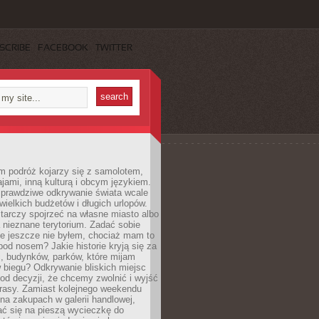
SCRIBE
FACEBOOK
TWITTER
m podróż kojarzy się z samolotem,
ajami, inną kulturą i obcym językiem.
rawdziwe odkrywanie świata wcale
ielkich budżetów i długich urlopów.
arczy spojrzeć na własne miasto albo
a nieznane terytorium. Zadać sobie
ie jeszcze nie byłem, chociaż mam to
pod nosem? Jakie historie kryją się za
, budynków, parków, które mijam
 biegu? Odkrywanie bliskich miejsc
od decyzji, że chcemy zwolnić i wyjść
trasy. Zamiast kolejnego weekendu
a zakupach w galerii handlowej,
ć się na pieszą wycieczkę do