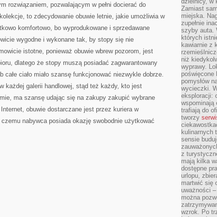
dzielnicy, w 
m rozwiązaniem, pozwalającym w pełni docierać do
Zamiast sam
miejska. Nag
kolekcje, to zdecydowanie obuwie letnie, jakie umożliwia w
zupełnie ina
jątkowo komfortowo, bo wyprodukowane i sprzedawane
szyby auta. 
których istn
owicie wygodne i wykonane tak, by stopy się nie
kawiarnie z 
samowicie istotne, ponieważ obuwie wbrew pozorom, jest
rzemieślnicz
niż kiedykol
bioru, dlatego że stopy muszą posiadać zagwarantowany
wyprawy. Lok
poświęcone h
b całe ciało miało szansę funkcjonować niezwykle dobrze.
pomysłów na
w każdej galerii handlowej, stąd też każdy, kto jest
wycieczki. W
eksploracji: 
rmie, ma szansę udając się na zakupy zakupić wybrane
wspominają o
nternet, obuwie dostarczane jest przez kuriera w
trafiają do o
tworzy
serwi
ki czemu nabywca posiada okazję swobodnie użytkować
ciekawostka
kulinarnych 
sensie buduj
zauważonych 
z turystyczn
mają kilka w
dostępne pra
urlopu, zbier
martwić się 
uważności – 
można pozwol
zatrzymywani
wzrok. Po tr