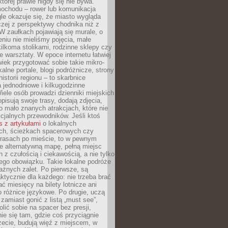
której prawie nigdy się nie bywa.
ochodu – rower lub komunikacja
le okazuje się, że miasto wygląda
czej z perspektywy chodnika niż z
W zaułkach pojawiają się murale, o
ieniu nie mieliśmy pojęcia, małe
kilkoma stolikami, rodzinne sklepy czy
e warsztaty. W epoce internetu łatwiej
wiek przygotować sobie takie mikro-
alne portale, blogi podróżnicze, strony
istorii regionu – to skarbnice
 jednodniowe i kilkugodzinne
iele osób prowadzi dzienniki miejskich
opisują swoje trasy, dodają zdjęcia,
 mało znanych atrakcjach, które nie
ficjalnych przewodników. Jeśli ktoś
s z artykułami
o lokalnych
ch, ścieżkach spacerowych czy
trasach po mieście, to w pewnym
e alternatywną mapę, pełną miejsc
z czułością i ciekawością, a nie tylko
ego obowiązku. Takie lokalne podróże
ażnych zalet. Po pierwsze, są
ktycznie dla każdego: nie trzeba brać
ać miesięcy na bilety lotnicze ani
o różnice językowe. Po drugie, uczą
zamiast gonić z listą „must see”,
ić sobie na spacer bez presji,
e się tam, gdzie coś przyciągnie
zecie, budują więź z miejscem, w