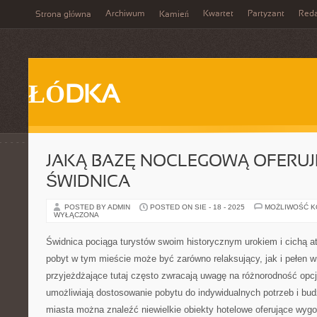
Archiwum
Kwartet
Partyzant
Reda
Strona główna
Kamień
ŁÓDKA
JAKĄ BAZĘ NOCLEGOWĄ OFERUJ
ŚWIDNICA
POSTED BY ADMIN
POSTED ON SIE - 18 - 2025
MOŻLIWOŚĆ 
WYŁĄCZONA
Świdnica pociąga turystów swoim historycznym urokiem i cichą a
pobyt w tym mieście może być zarówno relaksujący, jak i pełen 
przyjeżdżające tutaj często zwracają uwagę na różnorodność opcj
umożliwiają dostosowanie pobytu do indywidualnych potrzeb i bud
miasta można znaleźć niewielkie obiekty hotelowe oferujące wyg