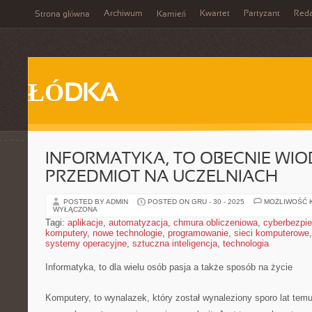
Archiwum
Kwartet
Partyzant
Reda
Strona główna
Kamień
ŁÓDKA
INFORMATYKA, TO OBECNIE WI
PRZEDMIOT NA UCZELNIACH
POSTED BY ADMIN
POSTED ON GRU - 30 - 2025
MOŻLIWOŚĆ 
WYŁĄCZONA
Tagi:
aplikacje
,
automatyzacja
,
chmura obliczeniowa
,
cyberbezpi
komputery
,
nowe technologie
,
programowanie
,
sieci komputerowe
systemy operacyjne
,
sztuczna inteligencja
,
technologia
Informatyka, to dla wielu osób pasja a także sposób na życie
Komputery, to wynalazek, który został wynaleziony sporo lat temu