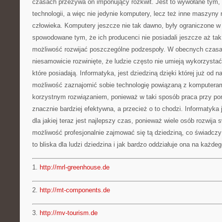
czasach przeżywa on imponujący rozkwit. Jest to wywołane tym, ż
technologii, a więc nie jedynie komputery, lecz też inne maszyn
człowieka. Komputery jeszcze nie tak dawno, były ograniczone w
spowodowane tym, że ich producenci nie posiadali jeszcze aż tak 
możliwość rozwijać poszczególne podzespoły. W obecnych czasa
niesamowicie rozwinięte, że ludzie często nie umieją wykorzysta
które posiadają. Informatyka, jest dziedziną dzięki której już od n
możliwość zaznajomić sobie technologię powiązaną z komputerami
korzystnym rozwiązaniem, ponieważ w taki sposób praca przy p
znacznie bardziej efektywna, a przecież o to chodzi. Informatyka 
dla jakiej teraz jest najlepszy czas, ponieważ wiele osób rozwija
możliwość profesjonalnie zajmować się tą dziedziną, co świadczy 
to bliska dla ludzi dziedzina i jak bardzo oddziałuje ona na każde
1.
http://mrl-greenhouse.de
2.
http://mt-components.de
3.
http://mv-tourism.de