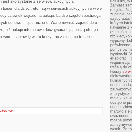
dzielnicy, w 
jest skorzystanie z serwisów aukcyjnych.
Zamiast sam
 basen dla dzieci, etc., są w serwisach aukcyjnych o wiele
miejska. Nag
zupełnie ina
iedy człowiek wejdzie na aukcje, bardzo często spostrzega,
szyby auta. 
szych cenowo miejsc, niż one. Warto również zajrzeć do e-
których istn
kawiarnie z 
, niż aukcje internetowe, lecz gwarantują lepszą ofertę i
rzemieślnicz
niż kiedykol
 pewne – naprawdę warto korzystać z sieci, bo to całkiem
wyprawy. Lok
poświęcone h
pomysłów na
wycieczki. W
eksploracji: 
wspominają o
trafiają do o
tworzy
serwi
ciekawostka
kulinarnych 
sensie buduj
zauważonych 
z turystyczn
mają kilka w
dostępne pra
urlopu, zbier
UJĄCYCH
martwić się 
uważności – 
można pozwol
zatrzymywani
wzrok. Po tr