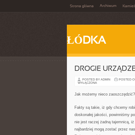
Archiwum
Strona główna
Kamie
ŁÓDKA
DROGIE URZĄDZE
POSTED BY ADMIN
POSTED ON
WYŁĄCZONA
Jak możemy nieco zaoszczędzić?
Fakty są takie, iż gdy chcemy rob
doskonałej jakości, powinniśmy po 
nie jest raczej żadną tajemnicą, i
najbardziej mogą zostać przez nas