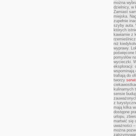
można wybra
dzielnicy, w 
Zamiast sam
miejska. Nag
zupełnie ina
szyby auta. 
których istn
kawiarnie z 
rzemieślnicz
niż kiedykol
wyprawy. Lok
poświęcone h
pomysłów na
wycieczki. W
eksploracji: 
wspominają o
trafiają do o
tworzy
serwi
ciekawostka
kulinarnych 
sensie buduj
zauważonych 
z turystyczn
mają kilka w
dostępne pra
urlopu, zbier
martwić się 
uważności – 
można pozwol
zatrzymywani