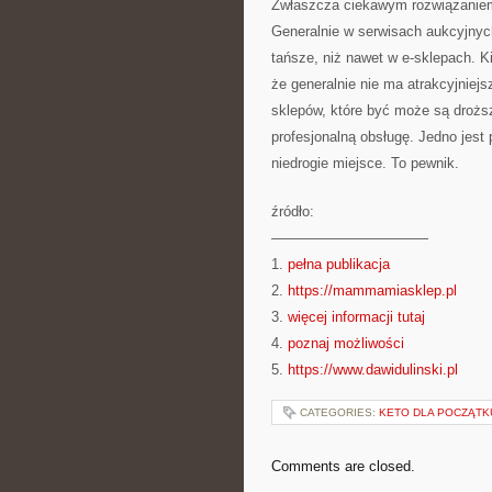
Zwłaszcza ciekawym rozwiązaniem 
Generalnie w serwisach aukcyjnych
tańsze, niż nawet w e-sklepach. K
że generalnie nie ma atrakcyjniej
sklepów, które być może są droższe
profesjonalną obsługę. Jedno jest
niedrogie miejsce. To pewnik.
źródło:
———————————
1.
pełna publikacja
2.
https://mammamiasklep.pl
3.
więcej informacji tutaj
4.
poznaj możliwości
5.
https://www.dawidulinski.pl
CATEGORIES:
KETO DLA POCZĄTK
Comments are closed.