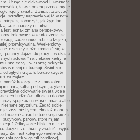
iem. Ucząc się ciekawości i uważności
podwórku, łatwiej potem przenosimy te
egłe rejony świata. Zamiast „zaliczać”
kcje, potrafimy naprawdę wejść w rytm
o miejsca, zobaczyć, jak żyją tam
dzą, co ich cieszy i martwi.
a jest jednak zmiana perspektywy.
namy traktować swoje otoczenie jak
loracji, codzienność robi się lżejsza,
 mniej przewidywalna. Weekendowy
anej dzielnicy może zamienić się w
ę, poranny dojazd do pracy – w okazję
icznych polowań” na ciekawe kadry, a
mu inną trasą – w szansę odkrycia
w w małej restauracji. Świat nie
a odległych krajach; bardzo często
tuż za rogiem.
m podróż kojarzy się z samolotem,
ajami, inną kulturą i obcym językiem.
rawdziwe odkrywanie świata wcale
ielkich budżetów i długich urlopów.
arczy spojrzeć na własne miasto albo
a nieznane terytorium. Zadać sobie
ie jeszcze nie byłem, chociaż mam to
pod nosem? Jakie historie kryją się za
, budynków, parków, które mijam
 biegu? Odkrywanie bliskich miejsc
od decyzji, że chcemy zwolnić i wyjść
trasy. Zamiast kolejnego weekendu
a zakupach w galerii handlowej,