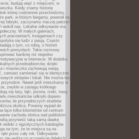
zecie, budują więź z miejscem, w
ieszka. Kiedy znamy historię
bok której codziennie przechodzimy,
że park, w którym biegamy, powstał na
ej fabryki, zaczynamy inaczej patrzeć
eń wokół nas. Lokalne odkrywanie ma
połeczny. W małych galeriach,
ych pracowniach, księgarniach czy
spotyka się ludzi z pasją. Często
adają o tym, co robią, o historii
swoich pomysłach. Takie rozmowy
spirować bardziej niż niejedno
 motywacyjne w internecie. W dodatku
kalnych przedsiębiorców, dzięki
a i miasteczka zachowują swoją
, zamiast zamieniać się w identyczne
iowych sklepów i lokali. Nie można też
 przyrodzie. Nawet jeśli mieszkamy w
ie, zwykle w zasięgu krótkiego
ują się lasy, łąki, jeziora, rzeki, trasy
ielu mieszkańców odkryło dopiero
cerów, ile przyrodniczych skarbów
jbliższa okolica. Poranny wypad do
 na łące kilka kilometrów od centrum
wanie zachodu słońca nad pobliskim
rafią przynieść taką samą dawkę
k widoki z egzotycznych katalogów.
ga na tym, że te miejsca są na
 ręki przez cały rok. Odkrywanie
jsc nie wyklucza oczywiście dalekich