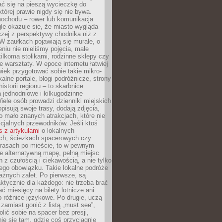
ć się na pieszą wycieczkę do
której prawie nigdy się nie bywa.
ochodu – rower lub komunikacja
le okazuje się, że miasto wygląda
czej z perspektywy chodnika niż z
W zaułkach pojawiają się murale, o
ieniu nie mieliśmy pojęcia, małe
kilkoma stolikami, rodzinne sklepy czy
e warsztaty. W epoce internetu łatwiej
wiek przygotować sobie takie mikro-
alne portale, blogi podróżnicze, strony
istorii regionu – to skarbnice
 jednodniowe i kilkugodzinne
iele osób prowadzi dzienniki miejskich
opisują swoje trasy, dodają zdjęcia,
 mało znanych atrakcjach, które nie
ficjalnych przewodników. Jeśli ktoś
s z artykułami
o lokalnych
ch, ścieżkach spacerowych czy
trasach po mieście, to w pewnym
e alternatywną mapę, pełną miejsc
z czułością i ciekawością, a nie tylko
ego obowiązku. Takie lokalne podróże
ażnych zalet. Po pierwsze, są
ktycznie dla każdego: nie trzeba brać
ać miesięcy na bilety lotnicze ani
o różnice językowe. Po drugie, uczą
zamiast gonić z listą „must see”,
ić sobie na spacer bez presji,
e się tam, gdzie coś przyciągnie