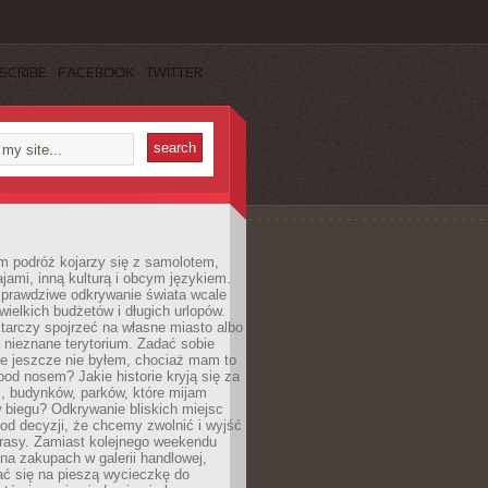
SCRIBE
FACEBOOK
TWITTER
m podróż kojarzy się z samolotem,
ajami, inną kulturą i obcym językiem.
rawdziwe odkrywanie świata wcale
ielkich budżetów i długich urlopów.
arczy spojrzeć na własne miasto albo
a nieznane terytorium. Zadać sobie
ie jeszcze nie byłem, chociaż mam to
pod nosem? Jakie historie kryją się za
, budynków, parków, które mijam
 biegu? Odkrywanie bliskich miejsc
od decyzji, że chcemy zwolnić i wyjść
trasy. Zamiast kolejnego weekendu
a zakupach w galerii handlowej,
ć się na pieszą wycieczkę do