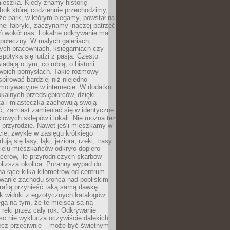
ieszka. Kiedy znamy historię
bok której codziennie przechodzimy,
że park, w którym biegamy, powstał na
ej fabryki, zaczynamy inaczej patrzeć
eń wokół nas. Lokalne odkrywanie ma
połeczny. W małych galeriach,
ych pracowniach, księgarniach czy
spotyka się ludzi z pasją. Często
adają o tym, co robią, o historii
swoich pomysłach. Takie rozmowy
spirować bardziej niż niejedno
 motywacyjne w internecie. W dodatku
kalnych przedsiębiorców, dzięki
a i miasteczka zachowują swoją
, zamiast zamieniać się w identyczne
iowych sklepów i lokali. Nie można też
 przyrodzie. Nawet jeśli mieszkamy w
ie, zwykle w zasięgu krótkiego
ują się lasy, łąki, jeziora, rzeki, trasy
ielu mieszkańców odkryło dopiero
cerów, ile przyrodniczych skarbów
jbliższa okolica. Poranny wypad do
 na łące kilka kilometrów od centrum
wanie zachodu słońca nad pobliskim
rafią przynieść taką samą dawkę
k widoki z egzotycznych katalogów.
ga na tym, że te miejsca są na
 ręki przez cały rok. Odkrywanie
jsc nie wyklucza oczywiście dalekich
ęcz przeciwnie – może być świetnym