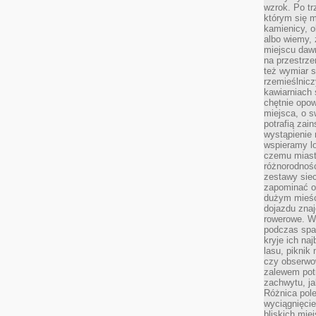
wzrok. Po tr
którym się m
kamienicy, o
albo wiemy, 
miejscu dawn
na przestrz
też wymiar s
rzemieślnicz
kawiarniach 
chętnie opowi
miejsca, o 
potrafią zain
wystąpienie
wspieramy lo
czemu miast
różnorodność
zestawy siec
zapominać o
dużym mieśc
dojazdu znajd
rowerowe. W
podczas spa
kryje ich na
lasu, piknik
czy obserwo
zalewem pot
zachwytu, ja
Różnica pole
wyciągnięcie
bliskich mie