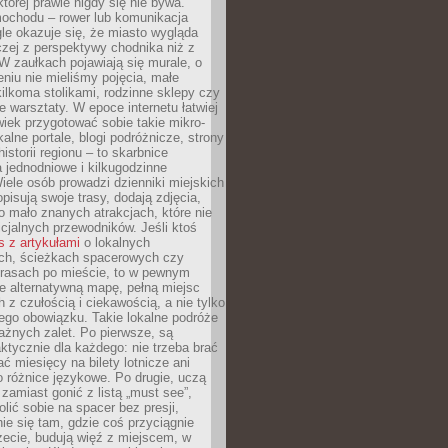
której prawie nigdy się nie bywa.
ochodu – rower lub komunikacja
le okazuje się, że miasto wygląda
czej z perspektywy chodnika niż z
W zaułkach pojawiają się murale, o
ieniu nie mieliśmy pojęcia, małe
kilkoma stolikami, rodzinne sklepy czy
e warsztaty. W epoce internetu łatwiej
wiek przygotować sobie takie mikro-
alne portale, blogi podróżnicze, strony
istorii regionu – to skarbnice
 jednodniowe i kilkugodzinne
iele osób prowadzi dzienniki miejskich
opisują swoje trasy, dodają zdjęcia,
 mało znanych atrakcjach, które nie
ficjalnych przewodników. Jeśli ktoś
s z artykułami
o lokalnych
ch, ścieżkach spacerowych czy
trasach po mieście, to w pewnym
e alternatywną mapę, pełną miejsc
z czułością i ciekawością, a nie tylko
ego obowiązku. Takie lokalne podróże
ażnych zalet. Po pierwsze, są
ktycznie dla każdego: nie trzeba brać
ać miesięcy na bilety lotnicze ani
o różnice językowe. Po drugie, uczą
zamiast gonić z listą „must see”,
ić sobie na spacer bez presji,
e się tam, gdzie coś przyciągnie
zecie, budują więź z miejscem, w