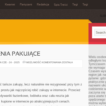
Kwartet
Partyzant
Redakcja
Tagi
Tagi
ń
Spis Treści
SUB
NIA PAKUJĄCE
Wielu osobo
odległymi kr
DROGIE
 CZE - 24 - 2025
MOŻLIWOŚĆ KOMENTOWANIA
ZOSTAŁA
Tymczasem p
URZĄDZENIA
nie wymaga w
PAKUJĄCE
Czasem wyst
region jak n
pytanie: gdz
praktycznie 
ić tańsze zakupy, lecz naturalnie nie rezygnować przy tym z
nazwami ulic
codziennie w
prostu jak najczęściej robić zakupy w internecie. Przecież
zaczyna się 
ż dywaniki łazienkowe, lodówka oraz cała reszta jak
poza utarte 
spędzonego n
 kupione w internecie po atrakcyjniejszych cenach.
można wybra