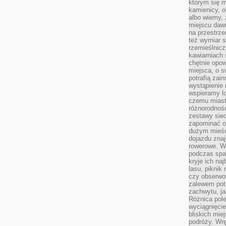
którym się m
kamienicy, o
albo wiemy, 
miejscu dawn
na przestrz
też wymiar s
rzemieślnicz
kawiarniach 
chętnie opowi
miejsca, o 
potrafią zain
wystąpienie
wspieramy lo
czemu miast
różnorodność
zestawy siec
zapominać o
dużym mieśc
dojazdu znajd
rowerowe. W
podczas spa
kryje ich na
lasu, piknik
czy obserwo
zalewem pot
zachwytu, ja
Różnica pole
wyciągnięcie
bliskich mie
podróży. Wr