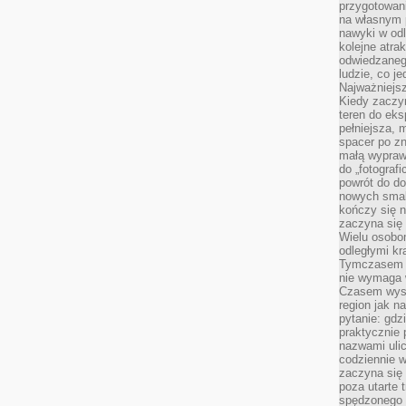
przygotowan
na własnym 
nawyki w odl
kolejne atra
odwiedzaneg
ludzie, co je
Najważniejsz
Kiedy zaczy
teren do eksp
pełniejsza,
spacer po zn
małą wypraw
do „fotograf
powrót do do
nowych smakó
kończy się n
zaczyna się 
Wielu osobo
odległymi kr
Tymczasem p
nie wymaga w
Czasem wyst
region jak n
pytanie: gdz
praktycznie 
nazwami ulic
codziennie w
zaczyna się 
poza utarte 
spędzonego n