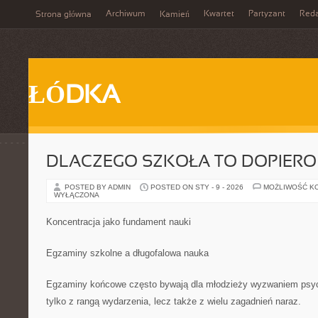
Archiwum
Kwartet
Partyzant
Reda
Strona główna
Kamień
ŁÓDKA
DLACZEGO SZKOŁA TO DOPIERO
POSTED BY ADMIN
POSTED ON STY - 9 - 2026
MOŻLIWOŚĆ K
WYŁĄCZONA
Koncentracja jako fundament nauki
Egzaminy szkolne a długofalowa nauka
Egzaminy końcowe często bywają dla młodzieży wyzwaniem psyc
tylko z rangą wydarzenia, lecz także z wielu zagadnień naraz.