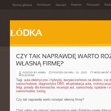
Archiwum
Kwartet
Partyzant
Reda
Strona główna
Kamień
ŁÓDKA
CZY TAK NAPRAWDĘ WARTO RO
WŁASNĄ FIRMĘ?
POSTED BY ADMIN
POSTED ON GRU - 22 - 2025
MOŻLIWOŚĆ 
WYŁĄCZONA
Tagi:
auta elektryczne i hybrydy
,
bezpieczeństwo na drodze
,
car d
samochodowe
,
diagnostyka OBD
,
eksploatacja auta
,
motoryzacja
felgi
,
porady dla kierowców
,
recenzje aut
,
samochody
,
spalanie i 
samochodów
,
tuning
Czy tak naprawdę warto rozwijać własną firmę?
Choć jakby nie patrzeć niesamowicie wielu Polaków nawet dobrze