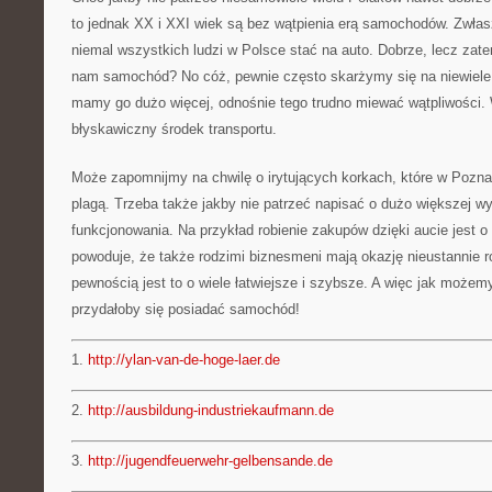
to jednak XX i XXI wiek są bez wątpienia erą samochodów. Zwłasz
niemal wszystkich ludzi w Polsce stać na auto. Dobrze, lecz za
nam samochód? No cóż, pewnie często skarżymy się na niewiele 
mamy go dużo więcej, odnośnie tego trudno miewać wątpliwości
błyskawiczny środek transportu.
Może zapomnijmy na chwilę o irytujących korkach, które w Pozna
plagą. Trzeba także jakby nie patrzeć napisać o dużo większej 
funkcjonowania. Na przykład robienie zakupów dzięki aucie jest 
powoduje, że także rodzimi biznesmeni mają okazję nieustannie ro
pewnością jest to o wiele łatwiejsze i szybsze. A więc jak może
przydałoby się posiadać samochód!
1.
http://ylan-van-de-hoge-laer.de
2.
http://ausbildung-industriekaufmann.de
3.
http://jugendfeuerwehr-gelbensande.de