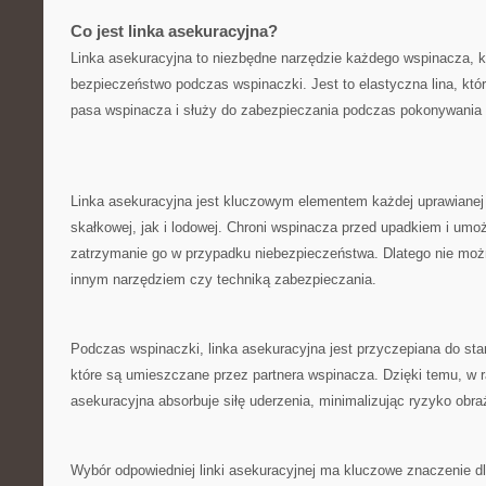
Co ⁣jest linka asekuracyjna?
Linka asekuracyjna⁣ to niezbędne narzędzie​ każdego wspinacza, 
bezpieczeństwo podczas wspinaczki. ​Jest to elastyczna lina, któr
pasa wspinacza i⁣ służy⁣ do ⁤zabezpieczania podczas pokonywania 
Linka ⁢asekuracyjna jest kluczowym elementem ‍każdej uprawianej
skałkowej, jak i lodowej. Chroni wspinacza przed ⁤upadkiem i ⁢umo
zatrzymanie go w przypadku niebezpieczeństwa. ⁤Dlatego nie możn
innym narzędziem czy techniką zabezpieczania.
Podczas‍ wspinaczki, linka asekuracyjna jest​ przyczepiana ‌do st
które są ​umieszczane przez partnera wspinacza.⁣ Dzięki⁤ temu,⁣ w 
⁤asekuracyjna ⁤absorbuje siłę uderzenia, minimalizując⁢ ryzyko ​obra
Wybór odpowiedniej linki asekuracyjnej ‌ma ​kluczowe znaczenie 