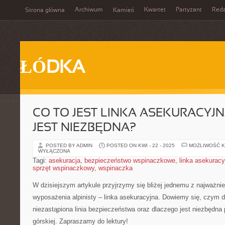
Archiwum
Kwartet
Partyzant
Reda
Strona główna
Kamień
ŁÓDKA
CO TO JEST LINKA ASEKURACYJN
JEST NIEZBĘDNA?
POSTED BY ADMIN
POSTED ON KWI - 22 - 2025
MOŻLIWOŚĆ 
WYŁĄCZONA
Tagi:
asekuracja
,
bezpieczeństwo wspinaczkowe
,
linka asekuracy
sprzęt wspinaczkowy
,
wspinaczka
W dzisiejszym ​artykule przyjrzymy​ się bliżej jednemu z najważn
wyposażenia alpinisty – ‌linka asekuracyjna. Dowiemy⁣ się, czym do
niezastąpiona linia bezpieczeństwa oraz dlaczego jest ‍niezbędn
górskiej. ⁤Zapraszamy do ⁣lektury!