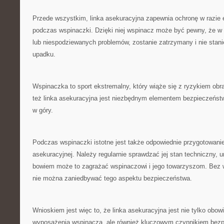
Przede wszystkim,​ linka asekuracyjna ⁣zapewnia ‍ochronę ​w ​razi
podczas wspinaczki. ⁤Dzięki niej wspinacz może być pewny, że w​
lub niespodziewanych problemów, zostanie zatrzymany i⁤ nie stanie
upadku.
Wspinaczka to​ sport ekstremalny, który wiąże⁣ się z ryzykiem obra
też linka asekuracyjna jest niezbędnym elementem‌ bezpieczeńst
w góry.
Podczas wspinaczki istotne jest także odpowiednie przygotowanie⁢ 
asekuracyjnej. Należy regularnie ⁣sprawdzać jej stan techniczny, 
bowiem⁤ może⁢ to zagrażać wspinaczowi i ⁣jego towarzyszom. Bez 
nie można zaniedbywać tego​ aspektu bezpieczeństwa.
Wnioskiem jest​ więc to, że linka asekuracyjna jest nie tylko ob
wyposażenia ⁢wspinacza, ale również kluczowym czynnikiem bezp