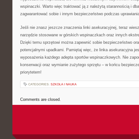
wspinaczki.⁤ Warto więc traktować​ ją z należytą starannością ​i dbałoś
zagwarantować sobie ​i innym bezpieczeństwo podczas uprawiania 
Jeśli nie ‍znasz jeszcze⁤ znaczenia linki asekuracyjnej, teraz wiesz,
narzędzie stosowane ‍w górskich wspinaczkach⁣ oraz innych ekst
Dzięki temu sprzętowi można zapewnić sobie⁢ bezpieczeństwo oraz
potencjalnymi upadkami. Pamiętaj więc,⁢ że‌ linka‌ asekuracyjna 
wyposażenia każdego adepta⁤ sportów wspinaczkowych. Nie zapomnij
konserwacji oraz wymianie zużytego sprzętu‌ – w końcu‍ bezpiec
priorytetem!
CATEGORIES:
SZKOŁA I NAUKA
Comments are closed.