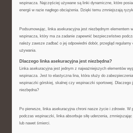
wspinacza. ⁣Najczęściej używane są linki dynamiczne,‍ które pos
energii⁤ w razie nagłego ⁣obciążenia. ⁢Dzięki temu zmniejszają ryzy
Podsumowując, linka asekuracyjna jest ⁣niezbędnym elementem 
wspinacza, który ma za zadanie ​zapewnić bezpieczeństwo podcz
należy zawsze zadbać o jej odpowiedni dobór, przegląd regularny ⁢
używania.
Dlaczego linka asekuracyjna jest⁢ niezbędna?
Linka asekuracyjna jest jednym z‍ najważniejszych⁢ elementów w
wspinacza. Jest to⁤ elastyczna lina, która służy do⁢ zabezpieczeni
wspinaczki⁣ górskiej, skalnej​ czy wspinaczki sportowej. Dlaczego 
niezbędna?
Po‌ pierwsze, linka asekuracyjna chroni ⁢nasze życie ⁤i zdrowie. 
⁤podczas ⁣wspinaczki, ⁢linka absorbuje ​siłę ⁢uderzenia, zmniejszaj
lub nawet śmierci.