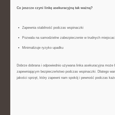
Co jeszcze czyni linkę ‌asekuracyjną tak ważną?
Zapewnia stabilność podczas⁤ wspinaczki
Pozwala​ na samodzielne zabezpieczenie w trudnych miejscac
Minimalizuje ‌ryzyko upadku
Dobrze dobrana‍ i odpowiednio używana linka asekuracyjna może
‌zapewniającym bezpieczeństwo ⁢podczas‌ wspinaczki. Dlatego ⁢war
⁤jakości sprzęt, ⁤który‌ zapewni nam spokój⁤ i pewność ⁣podczas ka