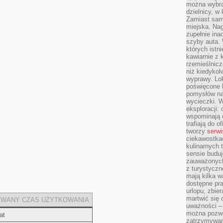
można wybra
dzielnicy, w 
Zamiast sam
miejska. Nag
zupełnie ina
szyby auta. 
których istn
kawiarnie z 
rzemieślnicz
niż kiedykol
wyprawy. Lok
poświęcone h
pomysłów na
wycieczki. W
eksploracji: 
wspominają o
trafiają do o
tworzy
serwi
ciekawostka
kulinarnych 
sensie buduj
zauważonych 
z turystyczn
mają kilka w
dostępne pra
urlopu, zbier
martwić się 
WANY CZAS UŻYTKOWANIA
uważności – 
można pozwol
at
zatrzymywani