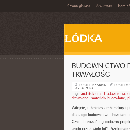
Archiwum
Strona główna
Kamie
ŁÓDKA
BUDOWNICTWO D
TRWAŁOŚĆ
POSTED BY ADMIN
POSTED ON
WYŁĄCZONA
Tagi:
architektura.
,
Budownictwo d
drewniane
,
materiały budowlane
,
p
Witajcie, miłośnicy architektury i 
dlaczego ⁢budownictwo ⁣drewniane je
Czym kierować się podczas projekt
urodą przez wiele lat? Przekonajmy