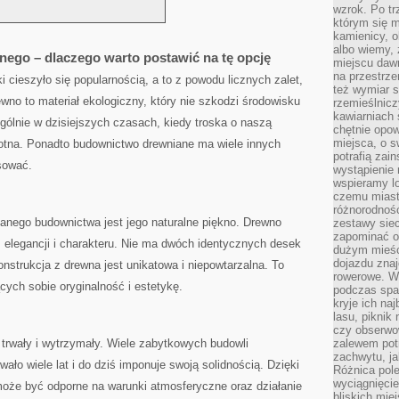
wzrok. Po tr
którym się m
kamienicy, o
albo wiemy, 
ego – dlaczego warto postawić na tę opcję
miejscu dawn
na przestrz
‍cieszyło się popularnością, a to⁤ z powodu licznych zalet,
też wymiar s
ewno to materiał ekologiczny, który nie szkodzi środowisku
rzemieślnicz
kawiarniach 
ególnie w dzisiejszych czasach, kiedy troska o naszą
chętnie opowi
miejsca, o 
 istotna. Ponadto budownictwo drewniane ma wiele innych
potrafią zain
esować.
wystąpienie
wspieramy lo
czemu miast
różnorodność
ianego budownictwa ‌jest jego naturalne​ piękno. Drewno
zestawy siec
zapominać o
elegancji ​i charakteru. Nie ma​ dwóch⁤ identycznych desek
dużym mieśc
dojazdu znajd
nstrukcja z drewna⁤ jest unikatowa i niepowtarzalna. To⁣
rowerowe. W
ących sobie oryginalność i estetykę.
podczas spa
kryje ich na
lasu, piknik
czy obserwo
 trwały i wytrzymały.‌ Wiele zabytkowych​ budowli
zalewem pot
zachwytu, ja
ło wiele lat i do dziś imponuje swoją⁣ solidnością. Dzięki​
Różnica pole
wyciągnięcie
może być odporne na warunki atmosferyczne oraz działanie
bliskich mie