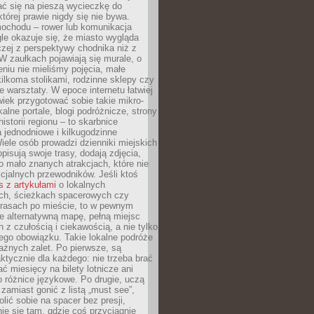
ć się na pieszą wycieczkę do
której prawie nigdy się nie bywa.
ochodu – rower lub komunikacja
le okazuje się, że miasto wygląda
czej z perspektywy chodnika niż z
W zaułkach pojawiają się murale, o
ieniu nie mieliśmy pojęcia, małe
kilkoma stolikami, rodzinne sklepy czy
e warsztaty. W epoce internetu łatwiej
wiek przygotować sobie takie mikro-
alne portale, blogi podróżnicze, strony
istorii regionu – to skarbnice
 jednodniowe i kilkugodzinne
iele osób prowadzi dzienniki miejskich
opisują swoje trasy, dodają zdjęcia,
 mało znanych atrakcjach, które nie
ficjalnych przewodników. Jeśli ktoś
s z artykułami
o lokalnych
ch, ścieżkach spacerowych czy
trasach po mieście, to w pewnym
e alternatywną mapę, pełną miejsc
z czułością i ciekawością, a nie tylko
ego obowiązku. Takie lokalne podróże
ażnych zalet. Po pierwsze, są
ktycznie dla każdego: nie trzeba brać
ać miesięcy na bilety lotnicze ani
o różnice językowe. Po drugie, uczą
zamiast gonić z listą „must see”,
ić sobie na spacer bez presji,
e się tam, gdzie coś przyciągnie