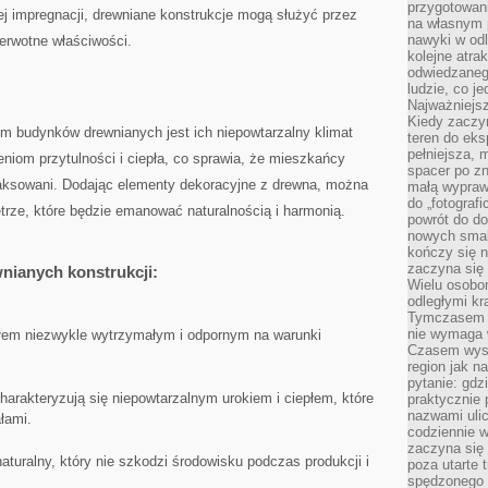
przygotowan
j impregnacji, drewniane konstrukcje mogą służyć przez
na własnym 
nawyki w odl
ierwotne właściwości.
kolejne atra
odwiedzaneg
ludzie, co je
Najważniejsz
Kiedy zaczy
em budynków drewnianych jest ich niepowtarzalny klimat
teren do eksp
pełniejsza,
iom przytulności ⁣i ciepła,​ co sprawia, że mieszkańcy
spacer po zn
relaksowani. Dodając elementy dekoracyjne z drewna, można
małą wypraw
do „fotograf
rze, które będzie emanować naturalnością i harmonią.
powrót do do
nowych smakó
kończy się n
zaczyna się 
wnianych konstrukcji:
Wielu osobo
odległymi kr
Tymczasem p
nie wymaga w
łem niezwykle wytrzymałym i odpornym na warunki
Czasem wyst
region jak n
pytanie: gdz
harakteryzują się niepowtarzalnym urokiem i ciepłem, które
praktycznie 
nazwami ulic
łami.
codziennie w
zaczyna się 
naturalny, który nie szkodzi środowisku podczas produkcji i
poza utarte 
spędzonego n