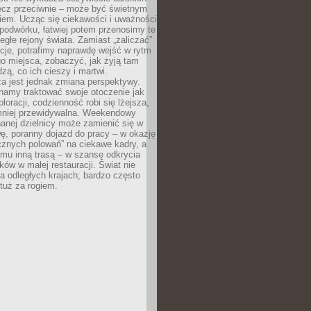
ęcz przeciwnie – może być świetnym
iem. Ucząc się ciekawości i uważności
podwórku, łatwiej potem przenosimy te
egłe rejony świata. Zamiast „zaliczać”
kcje, potrafimy naprawdę wejść w rytm
o miejsca, zobaczyć, jak żyją tam
dzą, co ich cieszy i martwi.
a jest jednak zmiana perspektywy.
namy traktować swoje otoczenie jak
loracji, codzienność robi się lżejsza,
 mniej przewidywalna. Weekendowy
anej dzielnicy może zamienić się w
ę, poranny dojazd do pracy – w okazję
icznych polowań” na ciekawe kadry, a
mu inną trasą – w szansę odkrycia
w w małej restauracji. Świat nie
a odległych krajach; bardzo często
tuż za rogiem.