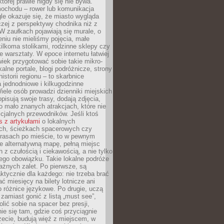
której prawie nigdy się nie bywa.
ochodu – rower lub komunikacja
le okazuje się, że miasto wygląda
czej z perspektywy chodnika niż z
W zaułkach pojawiają się murale, o
ieniu nie mieliśmy pojęcia, małe
kilkoma stolikami, rodzinne sklepy czy
e warsztaty. W epoce internetu łatwiej
wiek przygotować sobie takie mikro-
alne portale, blogi podróżnicze, strony
istorii regionu – to skarbnice
 jednodniowe i kilkugodzinne
iele osób prowadzi dzienniki miejskich
opisują swoje trasy, dodają zdjęcia,
 mało znanych atrakcjach, które nie
ficjalnych przewodników. Jeśli ktoś
s z artykułami
o lokalnych
ch, ścieżkach spacerowych czy
trasach po mieście, to w pewnym
e alternatywną mapę, pełną miejsc
z czułością i ciekawością, a nie tylko
ego obowiązku. Takie lokalne podróże
ażnych zalet. Po pierwsze, są
ktycznie dla każdego: nie trzeba brać
ać miesięcy na bilety lotnicze ani
o różnice językowe. Po drugie, uczą
zamiast gonić z listą „must see”,
ić sobie na spacer bez presji,
e się tam, gdzie coś przyciągnie
zecie, budują więź z miejscem, w