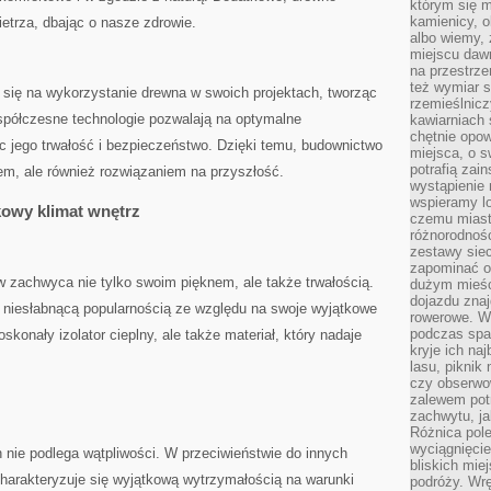
którym się m
kamienicy, o
ietrza, dbając o nasze zdrowie.
albo wiemy, 
miejscu dawn
na przestrz
też wymiar s
 się ⁤na wykorzystanie drewna w ⁣swoich projektach, tworząc
rzemieślnicz
Współczesne⁤ technologie pozwalają na optymalne
kawiarniach 
chętnie opowi
c jego trwałość i bezpieczeństwo. Dzięki temu, budownictwo
miejsca, o 
potrafią zain
dem, ale również rozwiązaniem na przyszłość.
wystąpienie
wspieramy lo
kowy⁢ klimat⁢ wnętrz
czemu miast
różnorodność
zestawy siec
zapominać o
‍ zachwyca nie tylko swoim pięknem, ale także trwałością.
dużym mieśc
dojazdu znajd
się niesłabnącą popularnością ze względu⁣ na ⁤swoje wyjątkowe‌
rowerowe. W
podczas spa
skonały izolator cieplny, ale także materiał, który nadaje
kryje ich na
lasu, piknik
czy obserwo
zalewem pot
zachwytu, ja
Różnica pole
wyciągnięcie
ych nie podlega wątpliwości. W przeciwieństwie do innych
bliskich mie
arakteryzuje się wyjątkową wytrzymałością‍ na‌ warunki
podróży. Wr