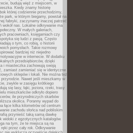
zecie, budują więź z miejscem, w
ieszka. Kiedy znamy historię
bok której codziennie przechodzimy,
że park, w którym biegamy, powstał na
ej fabryki, zaczynamy inaczej patrzeć
eń wokół nas. Lokalne odkrywanie ma
połeczny. W małych galeriach,
ych pracowniach, księgarniach czy
spotyka się ludzi z pasją. Często
adają o tym, co robią, o historii
swoich pomysłach. Takie rozmowy
spirować bardziej niż niejedno
 motywacyjne w internecie. W dodatku
kalnych przedsiębiorców, dzięki
a i miasteczka zachowują swoją
, zamiast zamieniać się w identyczne
iowych sklepów i lokali. Nie można też
 przyrodzie. Nawet jeśli mieszkamy w
ie, zwykle w zasięgu krótkiego
ują się lasy, łąki, jeziora, rzeki, trasy
ielu mieszkańców odkryło dopiero
cerów, ile przyrodniczych skarbów
jbliższa okolica. Poranny wypad do
 na łące kilka kilometrów od centrum
wanie zachodu słońca nad pobliskim
rafią przynieść taką samą dawkę
k widoki z egzotycznych katalogów.
ga na tym, że te miejsca są na
 ręki przez cały rok. Odkrywanie
jsc nie wyklucza oczywiście dalekich