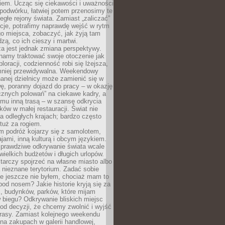
iem. Ucząc się ciekawości i uważności
podwórku, łatwiej potem przenosimy te
egłe rejony świata. Zamiast „zaliczać”
kcje, potrafimy naprawdę wejść w rytm
o miejsca, zobaczyć, jak żyją tam
dzą, co ich cieszy i martwi.
a jest jednak zmiana perspektywy.
namy traktować swoje otoczenie jak
loracji, codzienność robi się lżejsza,
 mniej przewidywalna. Weekendowy
anej dzielnicy może zamienić się w
ę, poranny dojazd do pracy – w okazję
icznych polowań” na ciekawe kadry, a
mu inną trasą – w szansę odkrycia
w w małej restauracji. Świat nie
a odległych krajach; bardzo często
tuż za rogiem.
m podróż kojarzy się z samolotem,
ajami, inną kulturą i obcym językiem.
rawdziwe odkrywanie świata wcale
ielkich budżetów i długich urlopów.
arczy spojrzeć na własne miasto albo
a nieznane terytorium. Zadać sobie
ie jeszcze nie byłem, chociaż mam to
pod nosem? Jakie historie kryją się za
, budynków, parków, które mijam
 biegu? Odkrywanie bliskich miejsc
od decyzji, że chcemy zwolnić i wyjść
trasy. Zamiast kolejnego weekendu
a zakupach w galerii handlowej,