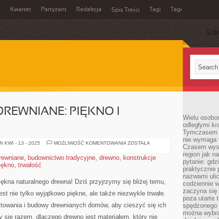
Kwartet
Partyzant
Redakcja
Tagi
Tagi
ń
Spis Treści
SUB
REWNIANE: PIĘKNO I
Wielu osobo
odległymi kr
Tymczasem p
nie wymaga w
BUDOWNICTWO
 KWI - 13 - 2025
MOŻLIWOŚĆ KOMENTOWANIA
ZOSTAŁA
Czasem wyst
DREWNIANE:
PIĘKNO
region jak n
rewniane
,
budownictwo tradycyjne
,
drewno
,
konstrukcje
I
pytanie: gdz
iękno
,
trwałość
TRWAŁOŚĆ
praktycznie 
nazwami ulic
piękna naturalnego drewna! Dziś‌ przyjrzymy⁤ się bliżej temu,
codziennie w
zaczyna się 
st nie ‌tylko wyjątkowo‍ piękne, ale⁢ także niezwykle trwałe.
poza utarte 
owania i budowy drewnianych domów, aby cieszyć ⁤się ich‌
spędzonego n
można wybra
 się razem, dlaczego drewno ⁤jest materiałem, który nie⁣