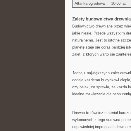
Altanka ogrodowa
30-50 lat
Zalety budownictwa drewnian
Budownictwo drewniane przez wieki 
jakie niesie. Przede wszystkim dr
naturalnemu. Jest ​to istotne szcz
planetę staje się ⁤coraz⁣ bardziej
zalet, z których warto się ‌zainter
Jedną ‌z ​największych zalet drewn
dodaje każdemu budynkowi ciepła, 
czy belek, ​co sprawia, że każda ko
idealne rozwiązanie dla osób ⁢ceni
Drewno to również materiał bardzo‌
wykonanych z tego surowca przetrwa
odpowiedniej impregnacji drewno 