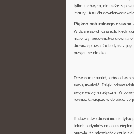
tylko zachwyca, ale także zapewn
lektury! 🌲🏡 #budownictwodrewnia
Piękno‍ naturalnego drewna‌
W⁤ dzisiejszych czasach, kiedy cor
materiały, budownictwo drewniane⁤
drewna sprawia, że⁣ budynki z jego 
przyjemne dla oka.
Drewno to materiał, który od wiek
swoją trwałość. Dzięki odpowiednie
swoje walory estetyczne. W porówn
⁢również łatwiejsze w obróbce, co 
Budownictwo drewniane nie tylko pi
takich budynków emanują⁣ ciepłem ⁤i
sprawia, że mieszkańcy czują się 