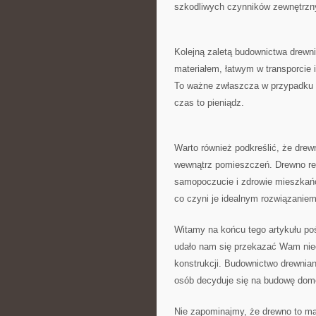
szkodliwych czynników ‌zewnętrzny
Kolejną zaletą budownictwa drewni
materiałem, łatwym w transporcie i
⁤To ważne zwłaszcza ​w przypadku
czas ⁣to pieniądz.
Warto również ⁣podkreślić, że drew
wewnątrz pomieszczeń. Drewno reg
⁢samopoczucie i ⁢zdrowie ⁤mieszka
co czyni je idealnym rozwiązaniem 
Witamy na końcu tego artykułu​ p
udało nam się przekazać Wam nieco
konstrukcji. ⁣Budownictwo drewnian
‌osób⁤ decyduje się na ⁢budowę do
Nie⁤ zapominajmy, że drewno to mat