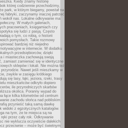
ieszka. Kiedy znamy historię
bok której codziennie przechodzimy,
że park, w którym biegamy, powstał na
ej fabryki, zaczynamy inaczej patrzeć
eń wokół nas. Lokalne odkrywanie ma
połeczny. W małych galeriach,
ych pracowniach, księgarniach czy
spotyka się ludzi z pasją. Często
adają o tym, co robią, o historii
swoich pomysłach. Takie rozmowy
spirować bardziej niż niejedno
 motywacyjne w internecie. W dodatku
kalnych przedsiębiorców, dzięki
a i miasteczka zachowują swoją
, zamiast zamieniać się w identyczne
iowych sklepów i lokali. Nie można też
 przyrodzie. Nawet jeśli mieszkamy w
ie, zwykle w zasięgu krótkiego
ują się lasy, łąki, jeziora, rzeki, trasy
ielu mieszkańców odkryło dopiero
cerów, ile przyrodniczych skarbów
jbliższa okolica. Poranny wypad do
 na łące kilka kilometrów od centrum
wanie zachodu słońca nad pobliskim
rafią przynieść taką samą dawkę
k widoki z egzotycznych katalogów.
ga na tym, że te miejsca są na
 ręki przez cały rok. Odkrywanie
jsc nie wyklucza oczywiście dalekich
ęcz przeciwnie – może być świetnym