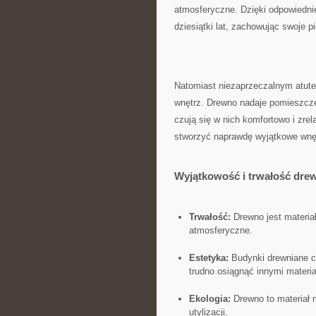
atmosferyczne. Dzięki odpowiednie
dziesiątki lat, zachowując swoje p
Natomiast niezaprzeczalnym‍ atut
wnętrz. Drewno nadaje‌ pomieszczen
czują ‍się w nich komfortowo i​ z
stworzyć naprawdę wyjątkowe wnęt
Wyjątkowość i trwałość‍ dre
Trwałość:
Drewno jest materia
atmosferyczne.
Estetyka:
Budynki ⁢drewniane ⁣c
trudno osiągnąć innymi ⁤materia
Ekologia:
Drewno to ​materiał 
utylizacji.