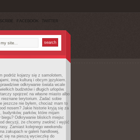
SCRIBE
FACEBOOK
TWITTER
m podróż kojarzy się z samolotem,
ajami, inną kulturą i obcym językiem.
rawdziwe odkrywanie świata wcale
ielkich budżetów i długich urlopów.
arczy spojrzeć na własne miasto albo
a nieznane terytorium. Zadać sobie
ie jeszcze nie byłem, chociaż mam to
pod nosem? Jakie historie kryją się za
, budynków, parków, które mijam
 biegu? Odkrywanie bliskich miejsc
od decyzji, że chcemy zwolnić i wyjść
trasy. Zamiast kolejnego weekendu
a zakupach w galerii handlowej,
ć się na pieszą wycieczkę do