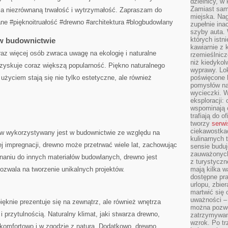
dzielnicy, w 
Zamiast sam
ia niezrównaną trwałość i wytrzymałość. Zapraszam do
miejska. Nag
ne #pięknoitruałość #drewno​ #architektura‍ #blogbudowlany
zupełnie ina
szyby auta. 
których istn
 w budownictwie
kawiarnie z 
az więcej osób zwraca uwagę na ekologię i naturalne⁣
rzemieślnicz
niż kiedykol
 zyskuje coraz większą popularność. Piękno naturalnego
wyprawy. Lok
użyciem stają się⁤ nie tylko estetyczne, ⁣ale również
poświęcone h
pomysłów na
wycieczki. W
eksploracji: 
wspominają o
trafiają do o
tworzy
serwi
ciekawostka
ów wykorzystywany jest w budownictwie ⁤ze względu na
kulinarnych 
j impregnacji, drewno może⁤ przetrwać wiele lat,⁣ zachowując
sensie buduj
zauważonych 
aniu do innych materiałów budowlanych, drewno‍ jest
z turystyczn
pozwala na tworzenie unikalnych projektów.
mają kilka w
dostępne pra
urlopu, zbier
martwić się 
uważności – 
ęknie prezentuje się na zewnątrz, ale ​również wnętrza
można pozwol
‍ przytulnością. Naturalny klimat, jaki stwarza drewno,
zatrzymywani
wzrok. Po tr
komfortowo i w zgodzie z naturą. Dodatkowo,‍ drewno