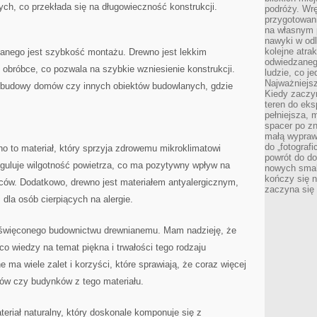
ch, co przekłada się na ‌długowieczność konstrukcji.
podróży. Wr
przygotowan
na własnym 
nawyki w odl
kolejne atra
anego jest szybkość montażu.⁤ Drewno jest lekkim
odwiedzaneg
 obróbce, co pozwala na szybkie ‌wzniesienie konstrukcji.
ludzie, co je
Najważniejsz
 ⁤budowy domów czy innych obiektów budowlanych, gdzie
Kiedy zaczy
teren do eksp
pełniejsza,
spacer po zn
małą wypraw
do „fotograf
no to ​materiał,​ który sprzyja zdrowemu mikroklimatowi
powrót do do
uluje wilgotność powietrza, co ma pozytywny wpływ na
nowych smakó
kończy się n
ńców. Dodatkowo, drewno‍ jest materiałem antyalergicznym,
zaczyna się 
dla osób ⁣cierpiących na alergie.
oświęconego ‌budownictwu drewnianemu. Mam nadzieję, że
 wiedzy⁤ na temat piękna i trwałości tego rodzaju
e ma wiele zalet i korzyści, które sprawiają, że coraz więcej
mów czy budynków z tego materiału.
eriał naturalny,‍ który doskonale komponuje się z