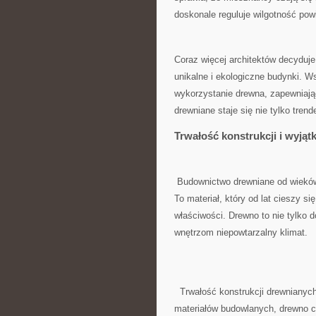
⁣doskonale reguluje wilgotność pow
Coraz więcej architektów decyduje
⁤unikalne i⁢ ekologiczne budynki. 
wykorzystanie ‌drewna, zapewniają
drewniane staje się nie tylko tren
Trwałość⁣ konstrukcji i‌ wyjąt
⁣ Budownictwo drewniane od wieków
To materiał, ⁤który od ‍lat cieszy 
właściwości. Drewno to nie tylko do
wnętrzom niepowtarzalny klimat.
‌ ⁤ Trwałość konstrukcji ​drewnian
materiałów budowlanych, drewno ch