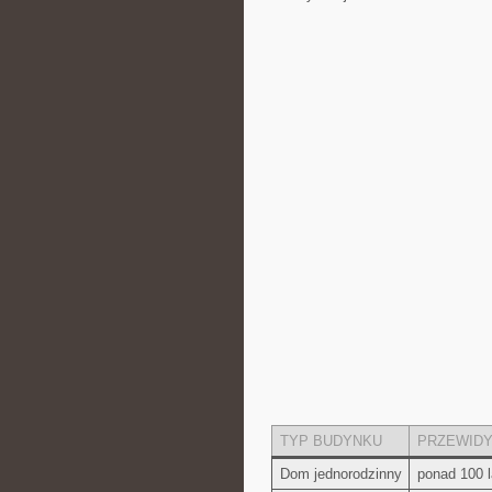
TYP BUDYNKU
PRZEWIDY
Dom jednorodzinny
ponad 100 l