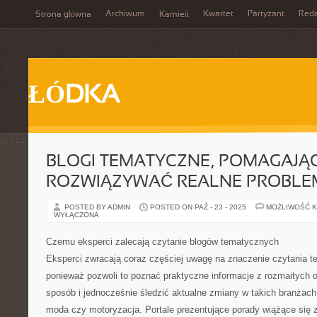
Archiwum
Kwartet
Partyzant
Reda
Strona główna
Kamień
ŁÓDKA
BLOGI TEMATYCZNE, POMAGAJĄ
ROZWIĄZYWAĆ REALNE PROBLE
POSTED BY ADMIN
POSTED ON PAŹ - 23 - 2025
MOŻLIWOŚĆ 
WYŁĄCZONA
Czemu eksperci zalecają czytanie blogów tematycznych
Eksperci zwracają coraz częściej uwagę na znaczenie czytania 
ponieważ pozwoli to poznać praktyczne informacje z rozmaitych
sposób i jednocześnie śledzić aktualne zmiany w takich branżach
moda czy motoryzacja. Portale prezentujące porady wiążące się 