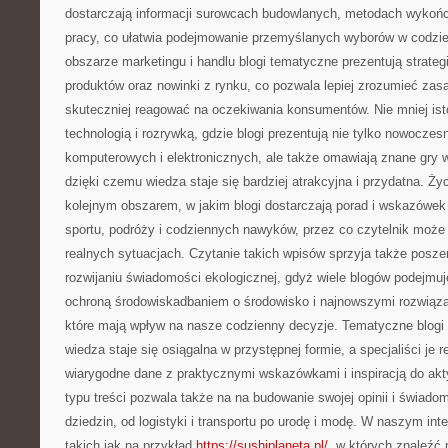
dostarczają informacji surowcach budowlanych, metodach wykończ
pracy, co ułatwia podejmowanie przemyślanych wyborów w codzi
obszarze marketingu i handlu blogi tematyczne prezentują strateg
produktów oraz nowinki z rynku, co pozwala lepiej zrozumieć zasad
skuteczniej reagować na oczekiwania konsumentów. Nie mniej ist
technologią i rozrywką, gdzie blogi prezentują nie tylko nowocze
komputerowych i elektronicznych, ale także omawiają znane gry w
dzięki czemu wiedza staje się bardziej atrakcyjna i przydatna. Życ
kolejnym obszarem, w jakim blogi dostarczają porad i wskazówek
sportu, podróży i codziennych nawyków, przez co czytelnik może
realnych sytuacjach. Czytanie takich wpisów sprzyja także posze
rozwijaniu świadomości ekologicznej, gdyż wiele blogów podejmu
ochroną środowiskadbaniem o środowisko i najnowszymi rozwiąza
które mają wpływ na nasze codzienny decyzje. Tematyczne blogi 
wiedza staje się osiągalna w przystępnej formie, a specjaliści je
wiarygodne dane z praktycznymi wskazówkami i inspiracją do ak
typu treści pozwala także na na budowanie swojej opinii i świado
dziedzin, od logistyki i transportu po urodę i modę. W naszym inte
takich jak na przykład
https://sushiplaneta.pl/
, w których znaleźć