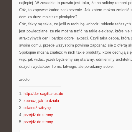
najlepiej. W zasadzie to prawda jest taka, że na solidny remont p
Cóż, to zapewne żadne zaskoczenie. Jak zatem można zmienić z
dom za dużo mniejsze pieniądze?
Cóż, fakty są takie, że jeśli w rachubę wchodzi robienie tańszych
jest powiedziane, że nie można trafić na takie e-sklepy, które n
atrakcyjnych cen i bardzo dobrej jakości. Czyli taka osoba, która
swoim domu, przede wszystkim powinna zapoznać się z ofertą sk
Spokojnie można znaleźć w nich takie produkty, które cechują si
więc jak widać, jeżeli będziemy się staramy, odmienimy architek
dużych wydatków. To nic łatwego, ale poradzimy sobie.
źródło:
———————————
1.
http://der-sagittarius.de
2.
zobacz, jak to działa
3.
odwiedź witrynę
4.
przejdź do strony
5.
przejdź do strony