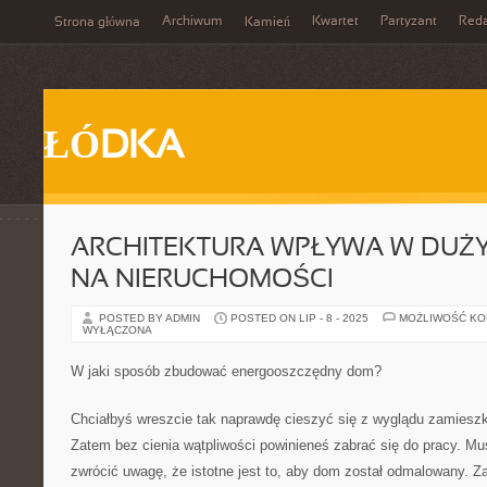
Archiwum
Kwartet
Partyzant
Reda
Strona główna
Kamień
ŁÓDKA
ARCHITEKTURA WPŁYWA W DUŻ
NA NIERUCHOMOŚCI
POSTED BY ADMIN
POSTED ON LIP - 8 - 2025
MOŻLIWOŚĆ K
WYŁĄCZONA
W jaki sposób zbudować energooszczędny dom?
Chciałbyś wreszcie tak naprawdę cieszyć się z wyglądu zamiesz
Zatem bez cienia wątpliwości powinieneś zabrać się do pracy. M
zwrócić uwagę, że istotne jest to, aby dom został odmalowany. Z