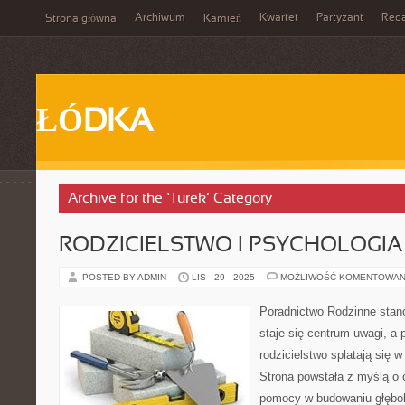
Archiwum
Kwartet
Partyzant
Reda
Strona główna
Kamień
ŁÓDKA
Archive for the ‘Turek’ Category
RODZICIELSTWO I PSYCHOLOGI
POSTED BY ADMIN
LIS - 29 - 2025
MOŻLIWOŚĆ KOMENTOWAN
Poradnictwo Rodzinne stano
staje się centrum uwagi, a p
rodzicielstwo splatają się 
Strona powstała z myślą o 
pomocy w budowaniu głębok