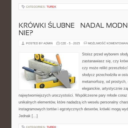
CATEGORIES:
TUREK
KRÓWKI ŚLUBNE – NADAL MODNE
NIE?
POSTED BY ADMIN
CZE - 5 - 2025
MOŻLIWOŚĆ KOMENTOWAN
Stoisz przed wyborem słody
zastanawiasz się, czy krów
czy może relikt przeszłości
słodycz przechodziła w ost
metamorfozę, od prostych,
eleganckie, artystycznie 
najwytworniejszych uroczystości. Współczesne pary młode coraz
unikalnych elementów, które nadadzą ich weselu personalny chara
instagramowych tortów i egzotycznych deserów, krówki mogą wyd
Jednak […]
CATEGORIES:
TUREK