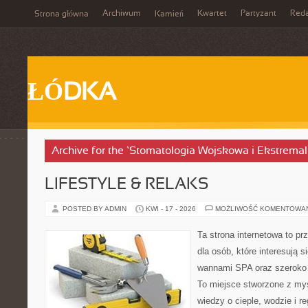
Archiwum
Kwartet
Partyzant
Reda
Strona główna
Kamień
ŁÓDKA
Archive for the ‘Stomatologia Wojskowa i Ekstrema
LIFESTYLE & RELAKS
POSTED BY ADMIN
KWI - 17 - 2026
MOŻLIWOŚĆ KOMENTOWA
Ta strona internetowa to pr
dla osób, które interesują 
wannami SPA oraz szeroko
To miejsce stworzone z my
wiedzy o cieple, wodzie i r