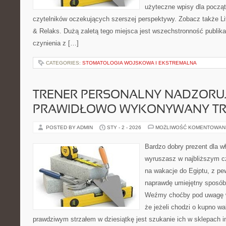
użyteczne wpisy dla począt
czytelników oczekujących szerszej perspektywy. Zobacz także Life
& Relaks. Dużą zaletą tego miejsca jest wszechstronność publika
czynienia z […]
CATEGORIES:
STOMATOLOGIA WOJSKOWA I EKSTREMALNA
TRENER PERSONALNY NADZORU
PRAWIDŁOWO WYKONYWANY TR
POSTED BY ADMIN
STY - 2 - 2026
MOŻLIWOŚĆ KOMENTOWAN
Bardzo dobry prezent dla w
wyruszasz w najbliższym cz
na wakacje do Egiptu, z p
naprawdę umiejętny sposób
Weźmy choćby pod uwagę wa
że jeżeli chodzi o kupno wa
prawdziwym strzałem w dziesiątkę jest szukanie ich w sklepach i