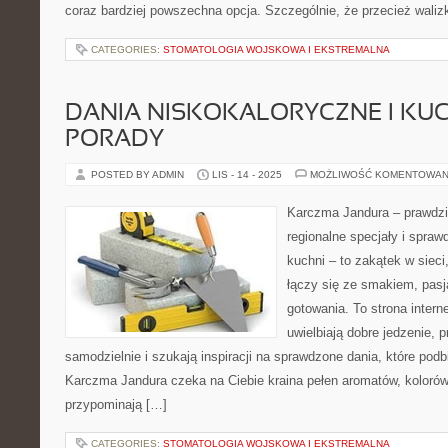
coraz bardziej powszechna opcja. Szczególnie, że przecież walizk
CATEGORIES:
STOMATOLOGIA WOJSKOWA I EKSTREMALNA
DANIA NISKOKALORYCZNE I KUCH
PORADY
POSTED BY ADMIN
LIS - 14 - 2025
MOŻLIWOŚĆ KOMENTOWAN
Karczma Jandura – prawdzi
regionalne specjały i spra
kuchni – to zakątek w siec
łączy się ze smakiem, pasj
gotowania. To strona intern
uwielbiają dobre jedzenie, p
samodzielnie i szukają inspiracji na sprawdzone dania, które podbi
Karczma Jandura czeka na Ciebie kraina pełen aromatów, kolorów 
przypominają […]
CATEGORIES:
STOMATOLOGIA WOJSKOWA I EKSTREMALNA