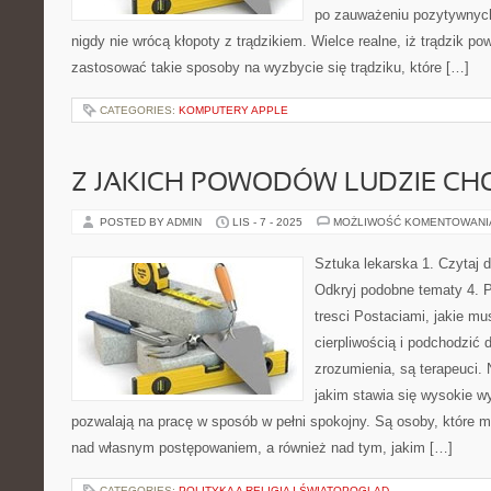
po zauważeniu pozytywnych
nigdy nie wrócą kłopoty z trądzikiem. Wielce realne, iż trądzik po
zastosować takie sposoby na wyzbycie się trądziku, które […]
CATEGORIES:
KOMPUTERY APPLE
Z JAKICH POWODÓW LUDZIE CH
POSTED BY ADMIN
LIS - 7 - 2025
MOŻLIWOŚĆ KOMENTOWAN
Sztuka lekarska 1. Czytaj d
Odkryj podobne tematy 4. P
tresci Postaciami, jakie m
cierpliwością i podchodzić
zrozumienia, są terapeuci. 
jakim stawia się wysokie w
pozwalają na pracę w sposób w pełni spokojny. Są osoby, które 
nad własnym postępowaniem, a również nad tym, jakim […]
CATEGORIES:
POLITYKA A RELIGIA I ŚWIATOPOGLĄD