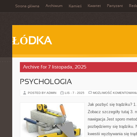
Archiwum
Kwartet
Partyzant
Reda
Strona główna
Kamień
ŁÓDKA
Archive for 7 listopada, 2025
PSYCHOLOGIA
POSTED BY ADMIN
LIS - 7 - 2025
MOŻLIWOŚĆ KOMENTOWAN
Jak pozbyć się trądziku? 1.
Zobacz szczegóły tutaj 3. n
nawigacja Jest sporo metod
pozbędziemy się trądziku. 
kwestii wyzbywania się trąd