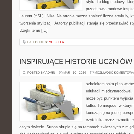
stylu. To blog modowy, któ
przedstawia modowe inspir
Laurent (YSL) i Nike. Na stronie można znaleźć liczne artykuły, 
tworzenia stylizacji. Autorzy publikacji starają się przedstawiać s
Dzięki temu […]
CATEGORIES:
MOBZILLA
INSPIRUJĄCE HISTORIE UCZNIÓW 
POSTED BY ADMIN
MAR - 10 - 2026
MOŻLIWOŚĆ KOMENTOWA
szkolakamionka.pl to wart
edukacji międzynarodowej, 
może być punktem wyjścia
kultur. To miejsce, w który
kończą się na jednej persp
czytelnika przez rozmaite 
całym świecie. Strona skupia się na tematach związanych z mi