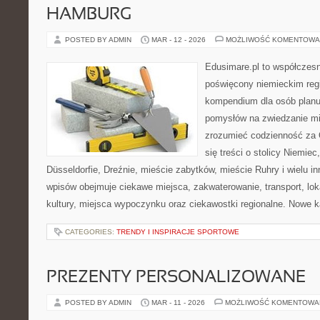
HAMBURG
POSTED BY ADMIN
MAR - 12 - 2026
MOŻLIWOŚĆ KOMENTOWA
Edusimare.pl to współczesn
poświęcony niemieckim regi
kompendium dla osób planu
pomysłów na zwiedzanie mia
zrozumieć codzienność za O
się treści o stolicy Niemie
Düsseldorfie, Dreźnie, mieście zabytków, mieście Ruhry i wielu i
wpisów obejmuje ciekawe miejsca, zakwaterowanie, transport, lok
kultury, miejsca wypoczynku oraz ciekawostki regionalne. Nowe k
CATEGORIES:
TRENDY I INSPIRACJE SPORTOWE
PREZENTY PERSONALIZOWANE
POSTED BY ADMIN
MAR - 11 - 2026
MOŻLIWOŚĆ KOMENTOWA