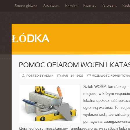
Archiwum
Kwartet
Partyzant
Reda
Strona główna
Kamień
ŁÓDKA
POMOC OFIAROM WOJEN I KATA
POSTED BY ADMIN
MAR - 14 - 2026
MOŻLIWOŚĆ KOMENTOWA
Sztab WOŚP Tarnobrzeg – G
miejsce, w którym wsparcie 
lokalna społeczność pokazu
ogromną wartość. To nie jes
wydarzeniach, ale wirtualny
pomagania, zaangażowania 
która jednoczy mieszkańców Tarnobrzega oraz wszystkich ludzi o 