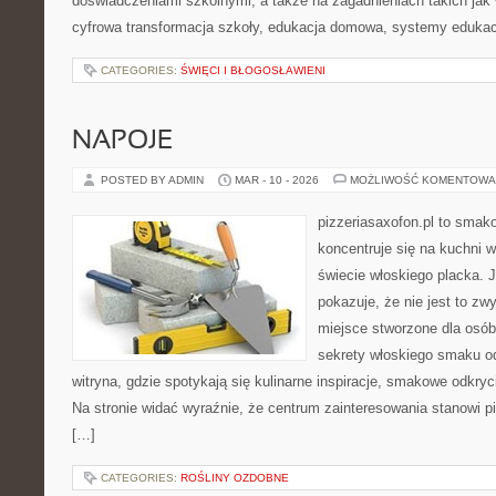
doświadczeniami szkolnymi, a także na zagadnieniach takich jak 
cyfrowa transformacja szkoły, edukacja domowa, systemy edukac
CATEGORIES:
ŚWIĘCI I BŁOGOSŁAWIENI
NAPOJE
POSTED BY ADMIN
MAR - 10 - 2026
MOŻLIWOŚĆ KOMENTOWA
pizzeriasaxofon.pl to smako
koncentruje się na kuchni w
świecie włoskiego placka. 
pokazuje, że nie jest to zw
miejsce stworzone dla osó
sekrety włoskiego smaku od
witryna, gdzie spotykają się kulinarne inspiracje, smakowe odkryci
Na stronie widać wyraźnie, że centrum zainteresowania stanowi pi
[…]
CATEGORIES:
ROŚLINY OZDOBNE