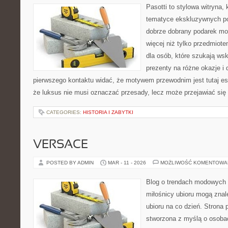
Pasotti to stylowa witryna, 
tematyce ekskluzywnych po
dobrze dobrany podarek m
więcej niż tylko przedmiot
dla osób, które szukają 
prezenty na różne okazje i 
pierwszego kontaktu widać, że motywem przewodnim jest tutaj es
że luksus nie musi oznaczać przesady, lecz może przejawiać się 
CATEGORIES:
HISTORIA I ZABYTKI
VERSACE
POSTED BY ADMIN
MAR - 11 - 2026
MOŻLIWOŚĆ KOMENTOWA
Blog o trendach modowych 
miłośnicy ubioru mogą znal
ubioru na co dzień. Strona 
stworzona z myślą o osobac