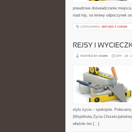
prawdziwe doświadczanie miejsca. 
road trip, na leniwy odpoczynek o
CATEGORIES:
MATURA Z CHEMII
REJSY I WYCIECZ
POSTED BY ADMIN
STY - 15 -
stylu życia – spokojnie. Polecamy
(Wspólnota Życia Chrześcijańskieg
właśnie ten […]