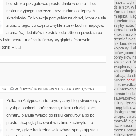
można wybra
bez stresu przygotować proste drinki w domu – bez
dzielnicy, w 
restauracyjnego zaplecza i bez trudno dostępnych
Zamiast sam
miejska. Nag
składników. To kolekcja pomysłów na drinki, które da się
zupełnie ina
zrobić z tego, co często zwykle stoi w kuchni: napojów,
szyby auta. 
których istn
aromatów, dodatków i kostek lodu. Strona powstała po
kawiarnie z 
rzemieślnicz
było proste, a efekt końcowy wyglądał efektownie.
niż kiedykol
i tonik – […]
wyprawy. Lok
poświęcone h
pomysłów na
wycieczki. W
eksploracji: 
wspominają o
trafiają do o
tworzy
serwi
ciekawostka
kulinarnych 
NOWA
 2026
MOŻLIWOŚĆ KOMENTOWANIA
ZOSTAŁA WYŁĄCZONA
ZELANDIA
sensie buduj
zauważonych 
Polka na Antypodach to turystyczny blog stworzony z
z turystyczn
mają kilka w
myślą o osobach, które marzą o kraju długiej białej
dostępne pra
chmury, planują wyjazd do kraju kangurów albo po
urlopu, zbier
martwić się 
prostu chcą oglądać świat w rytmie zachwytu. To
uważności – 
miejsce, gdzie konkretne wskazówki spotykają się z
można pozwol
zatrzymywani