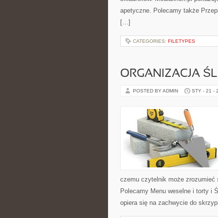
apetyczne. Polecamy także Przepisy
[…]
CATEGORIES:
FILETYPES
ORGANIZACJA ŚL
POSTED BY ADMIN
STY - 21 -
czemu czytelnik może zrozumieć 
Polecamy Menu weselne i torty i Śl
opiera się na zachwycie do skrzyp