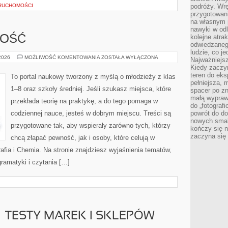
ERUCHOMOŚCI
podróży. Wr
przygotowan
na własnym 
nawyki w odl
kolejne atra
ZOŚĆ
odwiedzaneg
ludzie, co je
PRZEDSIĘBIORCZOŚĆ
 2026
MOŻLIWOŚĆ KOMENTOWANIA
ZOSTAŁA WYŁĄCZONA
Najważniejsz
Kiedy zaczy
teren do eksp
To portal naukowy tworzony z myślą o młodzieży z klas
pełniejsza,
1–8 oraz szkoły średniej. Jeśli szukasz miejsca, które
spacer po zn
małą wypraw
przekłada teorię na praktykę, a do tego pomaga w
do „fotograf
codziennej nauce, jesteś w dobrym miejscu. Treści są
powrót do do
nowych smakó
przygotowane tak, aby wspierały zarówno tych, którzy
kończy się n
zaczyna się 
chcą złapać pewność, jak i osoby, które celują w
fia i Chemia. Na stronie znajdziesz wyjaśnienia tematów,
gramatyki i czytania […]
– TESTY MAREK I SKLEPÓW