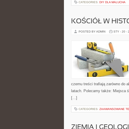
CATEGORIES:
DIY DLA MALUCHA
KOŚCIÓŁ W HISTO
POSTED BY ADMIN
STY - 20 -
czemu treści trafiają zarówno do a
latach. Polecamy także: Miejsca ś
[…]
CATEGORIES:
ZAAWANSOWANE TE
ZIEMIA I GEOLOG