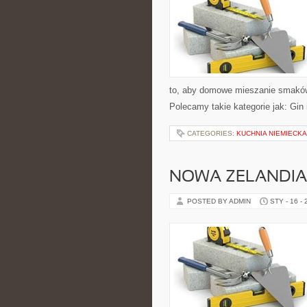
to, aby domowe mieszanie smaków 
Polecamy takie kategorie jak: Gin 
CATEGORIES:
KUCHNIA NIEMIECKA
NOWA ZELANDIA
POSTED BY ADMIN
STY - 16 -