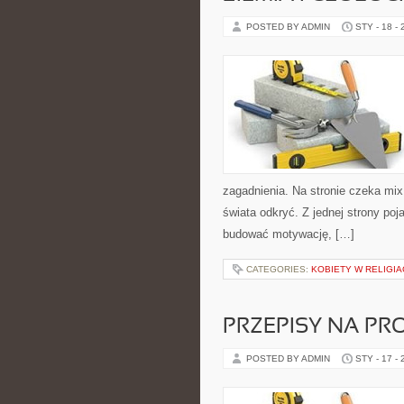
POSTED BY ADMIN
STY - 18 -
zagadnienia. Na stronie czeka mix
świata odkryć. Z jednej strony poj
budować motywację, […]
CATEGORIES:
KOBIETY W RELIGIA
PRZEPISY NA PR
POSTED BY ADMIN
STY - 17 -