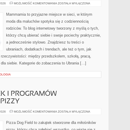
ZAKUPY
 2026
MOŻLIWOŚĆ KOMENTOWANIA
ZOSTAŁA WYŁĄCZONA
ONLINE
–
TESTY
Mammamia to przyjazne miejsce w sieci, w którym
MAREK
I
moda dla maluchów spotyka się z codziennością
SKLEPÓW
rodziców. To blog internetowy tworzony z myślą o tych,
którzy chcą ubierać siebie i swoje pociechy praktycznie,
a jednocześnie stylowo. Znajdziesz tu treści o
ubraniach, dodatkach i trendach, ale też o tym, jak
 rzeczywistości: między przedszkolem, szkołą, pracą,
 dla siebie. Kategorie do zobaczenia to Ubrania […]
OLOGIA
EK I PROGRAMÓW
PIZZY
RECENZJE
 2026
MOŻLIWOŚĆ KOMENTOWANIA
ZOSTAŁA WYŁĄCZONA
KSIĄŻEK
I
PROGRAMÓW
Pizza Dog Field to zakątek stworzone dla miłośników
KULINARNYCH
O
pizzy, którzy chcą zgłębiać wszystko, co wiąże się z