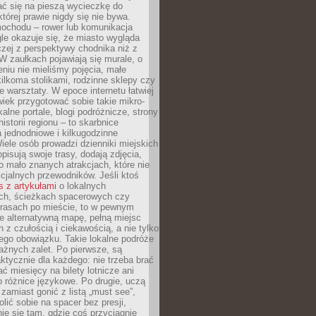
ć się na pieszą wycieczkę do
której prawie nigdy się nie bywa.
ochodu – rower lub komunikacja
le okazuje się, że miasto wygląda
czej z perspektywy chodnika niż z
W zaułkach pojawiają się murale, o
ieniu nie mieliśmy pojęcia, małe
kilkoma stolikami, rodzinne sklepy czy
e warsztaty. W epoce internetu łatwiej
wiek przygotować sobie takie mikro-
alne portale, blogi podróżnicze, strony
istorii regionu – to skarbnice
 jednodniowe i kilkugodzinne
iele osób prowadzi dzienniki miejskich
opisują swoje trasy, dodają zdjęcia,
 mało znanych atrakcjach, które nie
ficjalnych przewodników. Jeśli ktoś
s z artykułami
o lokalnych
ch, ścieżkach spacerowych czy
trasach po mieście, to w pewnym
e alternatywną mapę, pełną miejsc
z czułością i ciekawością, a nie tylko
ego obowiązku. Takie lokalne podróże
ażnych zalet. Po pierwsze, są
ktycznie dla każdego: nie trzeba brać
ać miesięcy na bilety lotnicze ani
o różnice językowe. Po drugie, uczą
zamiast gonić z listą „must see”,
ić sobie na spacer bez presji,
e się tam, gdzie coś przyciągnie