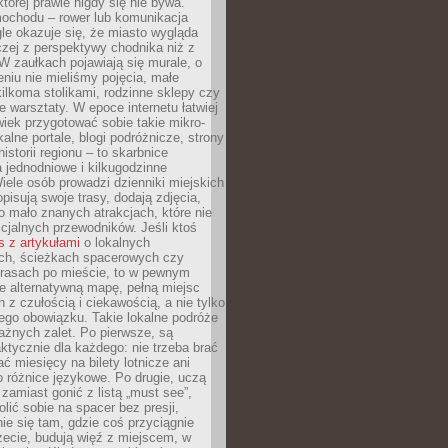
której prawie nigdy się nie bywa.
ochodu – rower lub komunikacja
le okazuje się, że miasto wygląda
czej z perspektywy chodnika niż z
W zaułkach pojawiają się murale, o
ieniu nie mieliśmy pojęcia, małe
kilkoma stolikami, rodzinne sklepy czy
e warsztaty. W epoce internetu łatwiej
wiek przygotować sobie takie mikro-
alne portale, blogi podróżnicze, strony
istorii regionu – to skarbnice
 jednodniowe i kilkugodzinne
iele osób prowadzi dzienniki miejskich
opisują swoje trasy, dodają zdjęcia,
 mało znanych atrakcjach, które nie
ficjalnych przewodników. Jeśli ktoś
s z artykułami
o lokalnych
ch, ścieżkach spacerowych czy
trasach po mieście, to w pewnym
e alternatywną mapę, pełną miejsc
z czułością i ciekawością, a nie tylko
ego obowiązku. Takie lokalne podróże
ażnych zalet. Po pierwsze, są
ktycznie dla każdego: nie trzeba brać
ać miesięcy na bilety lotnicze ani
o różnice językowe. Po drugie, uczą
zamiast gonić z listą „must see”,
ić sobie na spacer bez presji,
e się tam, gdzie coś przyciągnie
zecie, budują więź z miejscem, w