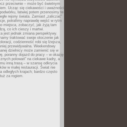
ęcz przeciwnie – może być świetnym
iem. Ucząc się ciekawości i uważności
podwórku, łatwiej potem przenosimy te
egłe rejony świata. Zamiast „zaliczać”
kcje, potrafimy naprawdę wejść w rytm
o miejsca, zobaczyć, jak żyją tam
dzą, co ich cieszy i martwi.
a jest jednak zmiana perspektywy.
namy traktować swoje otoczenie jak
loracji, codzienność robi się lżejsza,
 mniej przewidywalna. Weekendowy
anej dzielnicy może zamienić się w
ę, poranny dojazd do pracy – w okazję
icznych polowań” na ciekawe kadry, a
mu inną trasą – w szansę odkrycia
w w małej restauracji. Świat nie
a odległych krajach; bardzo często
tuż za rogiem.