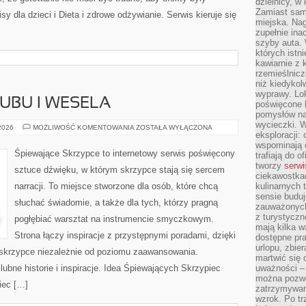
dzielnicy, w 
Zamiast sam
 dla dzieci i Dieta i zdrowe odżywianie. Serwis kieruje się
miejska. Nag
zupełnie ina
szyby auta. 
których istn
kawiarnie z 
rzemieślnicz
niż kiedykol
wyprawy. Lok
UBU I WESELA
poświęcone h
pomysłów na
wycieczki. W
ORGANIZACJA
 2026
MOŻLIWOŚĆ KOMENTOWANIA
ZOSTAŁA WYŁĄCZONA
eksploracji: 
ŚLUBU
I
wspominają o
WESELA
Śpiewające Skrzypce to internetowy serwis poświęcony
trafiają do o
tworzy
serwi
sztuce dźwięku, w którym skrzypce stają się sercem
ciekawostka
narracji. To miejsce stworzone dla osób, które chcą
kulinarnych 
sensie buduj
słuchać świadomie, a także dla tych, którzy pragną
zauważonych 
z turystyczn
pogłębiać warsztat na instrumencie smyczkowym.
mają kilka w
Strona łączy inspiracje z przystępnymi poradami, dzięki
dostępne pra
urlopu, zbier
skrzypce niezależnie od poziomu zaawansowania.
martwić się 
ubne historie i inspiracje. Idea Śpiewających Skrzypiec
uważności – 
można pozwol
iec […]
zatrzymywani
wzrok. Po tr