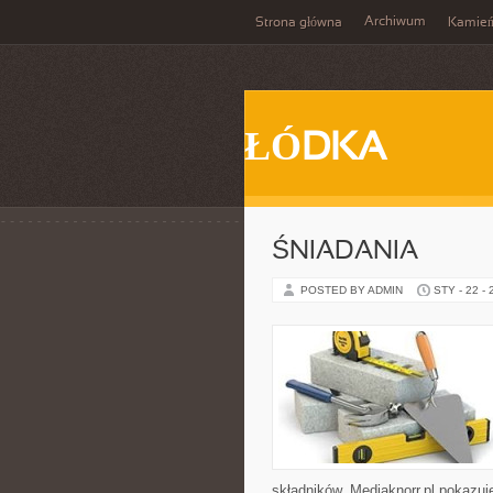
Archiwum
Strona główna
Kamie
ŁÓDKA
ŚNIADANIA
POSTED BY ADMIN
STY - 22 -
składników. Mediaknorr.pl pokazuj