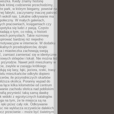
ieszka. Kiedy znamy historię
bok której codziennie przechodzimy,
że park, w którym biegamy, powstał na
ej fabryki, zaczynamy inaczej patrzeć
eń wokół nas. Lokalne odkrywanie ma
połeczny. W małych galeriach,
ych pracowniach, księgarniach czy
spotyka się ludzi z pasją. Często
adają o tym, co robią, o historii
swoich pomysłach. Takie rozmowy
spirować bardziej niż niejedno
 motywacyjne w internecie. W dodatku
kalnych przedsiębiorców, dzięki
a i miasteczka zachowują swoją
, zamiast zamieniać się w identyczne
iowych sklepów i lokali. Nie można też
 przyrodzie. Nawet jeśli mieszkamy w
ie, zwykle w zasięgu krótkiego
ują się lasy, łąki, jeziora, rzeki, trasy
ielu mieszkańców odkryło dopiero
cerów, ile przyrodniczych skarbów
jbliższa okolica. Poranny wypad do
 na łące kilka kilometrów od centrum
wanie zachodu słońca nad pobliskim
rafią przynieść taką samą dawkę
k widoki z egzotycznych katalogów.
ga na tym, że te miejsca są na
 ręki przez cały rok. Odkrywanie
jsc nie wyklucza oczywiście dalekich
ęcz przeciwnie – może być świetnym