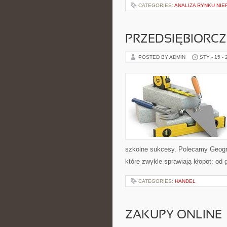
CATEGORIES:
ANALIZA RYNKU NI
PRZEDSIĘBIORC
POSTED BY ADMIN
STY - 15 -
szkolne sukcesy. Polecamy Geogra
które zwykle sprawiają kłopot: od 
CATEGORIES:
HANDEL
ZAKUPY ONLINE 