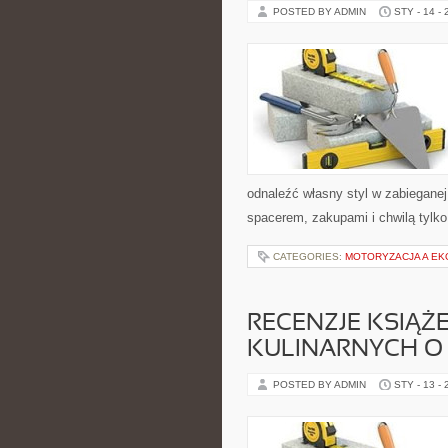
POSTED BY ADMIN
STY - 14 -
odnaleźć własny styl w zabieganej
spacerem, zakupami i chwilą tylko
CATEGORIES:
MOTORYZACJA A EK
RECENZJE KSIĄŻ
KULINARNYCH O 
POSTED BY ADMIN
STY - 13 -