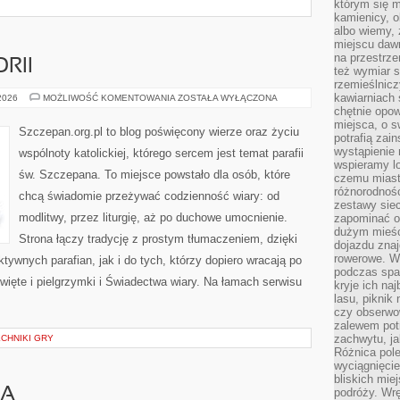
którym się m
kamienicy, o
albo wiemy, 
miejscu dawn
na przestrz
RII
też wymiar s
rzemieślnicz
kawiarniach 
KOŚCIÓŁ
 2026
MOŻLIWOŚĆ KOMENTOWANIA
ZOSTAŁA WYŁĄCZONA
W
chętnie opowi
HISTORII
miejsca, o 
Szczepan.org.pl to blog poświęcony wierze oraz życiu
potrafią zain
wystąpienie
wspólnoty katolickiej, którego sercem jest temat parafii
wspieramy lo
św. Szczepana. To miejsce powstało dla osób, które
czemu miast
różnorodność
chcą świadomie przeżywać codzienność wiary: od
zestawy siec
modlitwy, przez liturgię, aż po duchowe umocnienie.
zapominać o
dużym mieśc
Strona łączy tradycję z prostym tłumaczeniem, dzięki
dojazdu znajd
rowerowe. W
ktywnych parafian, jak i do tych, którzy dopiero wracają po
podczas spa
więte i pielgrzymki i Świadectwa wiary. Na łamach serwisu
kryje ich na
lasu, piknik
czy obserwo
zalewem pot
zachwytu, ja
CHNIKI GRY
Różnica pole
wyciągnięcie
bliskich mie
IA
podróży. Wr