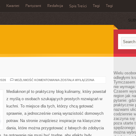
Kwartet
Partyzant
Redakcja
Tagi
Tagi
ń
Spis Treści
SUB
Wielu osobo
odległymi kr
ŚNIADANIA
 2026
MOŻLIWOŚĆ KOMENTOWANIA
ZOSTAŁA WYŁĄCZONA
Tymczasem p
nie wymaga w
Czasem wyst
Mediaknorr.pl to praktyczny blog kulinarny, który powstał
region jak n
z myślą o osobach szukających prostych rozwiązań w
pytanie: gdz
praktycznie 
kuchni. To miejsce dla tych, którzy chcą gotować
nazwami ulic
sprawnie, a jednocześnie cenią wyrazistość domowych
codziennie w
zaczyna się 
potraw. Na stronie znajdziesz inspiracje na klasyczne
poza utarte 
spędzonego n
dania, które można przygotować z łatwych do zdobycia
można wybra
e, że gotowanie nie musi być trudne, aby efekty były