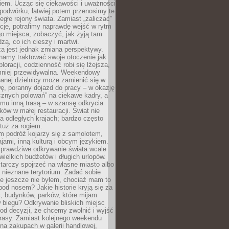
iem. Ucząc się ciekawości i uważności
podwórku, łatwiej potem przenosimy te
egłe rejony świata. Zamiast „zaliczać”
kcje, potrafimy naprawdę wejść w rytm
o miejsca, zobaczyć, jak żyją tam
dzą, co ich cieszy i martwi.
a jest jednak zmiana perspektywy.
namy traktować swoje otoczenie jak
loracji, codzienność robi się lżejsza,
 mniej przewidywalna. Weekendowy
anej dzielnicy może zamienić się w
ę, poranny dojazd do pracy – w okazję
icznych polowań” na ciekawe kadry, a
mu inną trasą – w szansę odkrycia
w w małej restauracji. Świat nie
a odległych krajach; bardzo często
tuż za rogiem.
m podróż kojarzy się z samolotem,
ajami, inną kulturą i obcym językiem.
rawdziwe odkrywanie świata wcale
ielkich budżetów i długich urlopów.
arczy spojrzeć na własne miasto albo
a nieznane terytorium. Zadać sobie
ie jeszcze nie byłem, chociaż mam to
pod nosem? Jakie historie kryją się za
, budynków, parków, które mijam
 biegu? Odkrywanie bliskich miejsc
od decyzji, że chcemy zwolnić i wyjść
trasy. Zamiast kolejnego weekendu
a zakupach w galerii handlowej,