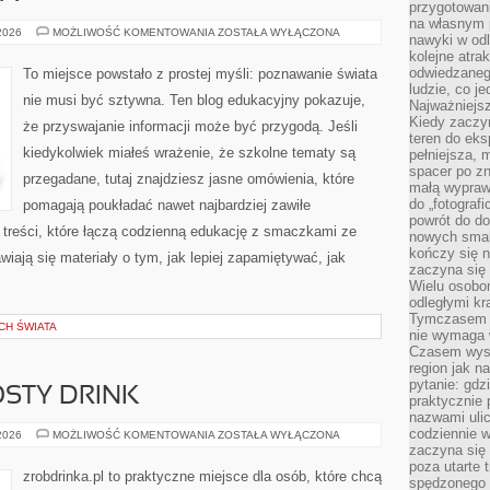
przygotowan
na własnym 
ZIEMIA
 2026
MOŻLIWOŚĆ KOMENTOWANIA
ZOSTAŁA WYŁĄCZONA
nawyki w odl
I
kolejne atra
GEOLOGIA
odwiedzaneg
To miejsce powstało z prostej myśli: poznawanie świata
ludzie, co je
nie musi być sztywna. Ten blog edukacyjny pokazuje,
Najważniejsz
Kiedy zaczy
że przyswajanie informacji może być przygodą. Jeśli
teren do eksp
kiedykolwiek miałeś wrażenie, że szkolne tematy są
pełniejsza,
spacer po zn
przegadane, tutaj znajdziesz jasne omówienia, które
małą wypraw
do „fotograf
pomagają poukładać nawet najbardziej zawiłe
powrót do do
 treści, które łączą codzienną edukację z smaczkami ze
nowych smakó
kończy się n
awiają się materiały o tym, jak lepiej zapamiętywać, jak
zaczyna się 
Wielu osobo
odległymi kr
Tymczasem p
CH ŚWIATA
nie wymaga w
Czasem wyst
region jak n
pytanie: gdz
OSTY DRINK
praktycznie 
nazwami ulic
codziennie w
PRZEPISY
 2026
MOŻLIWOŚĆ KOMENTOWANIA
ZOSTAŁA WYŁĄCZONA
NA
zaczyna się 
PROSTY
poza utarte 
DRINK
zrobdrinka.pl to praktyczne miejsce dla osób, które chcą
spędzonego n