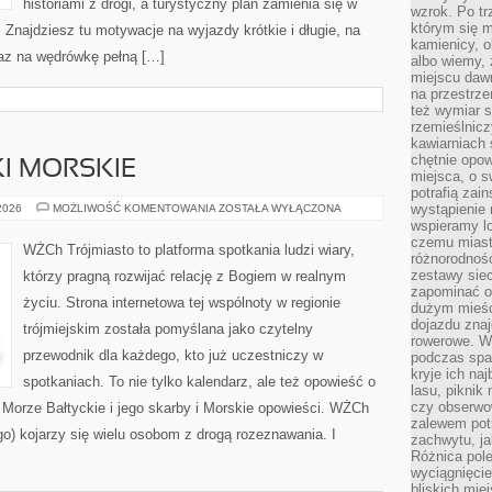
historiami z drogi, a turystyczny plan zamienia się w
wzrok. Po tr
którym się m
Znajdziesz tu motywacje na wyjazdy krótkie i długie, na
kamienicy, o
raz na wędrówkę pełną […]
albo wiemy, 
miejscu dawn
na przestrz
też wymiar s
rzemieślnicz
kawiarniach 
chętnie opowi
KI MORSKIE
miejsca, o 
potrafią zain
REJSY
wystąpienie
 2026
MOŻLIWOŚĆ KOMENTOWANIA
ZOSTAŁA WYŁĄCZONA
I
wspieramy lo
WYCIECZKI
czemu miast
MORSKIE
WŻCh Trójmiasto to platforma spotkania ludzi wiary,
różnorodność
zestawy siec
którzy pragną rozwijać relację z Bogiem w realnym
zapominać o
życiu. Strona internetowa tej wspólnoty w regionie
dużym mieśc
dojazdu znajd
trójmiejskim została pomyślana jako czytelny
rowerowe. W
przewodnik dla każdego, kto już uczestniczy w
podczas spa
kryje ich na
spotkaniach. To nie tylko kalendarz, ale też opowieść o
lasu, piknik
czy obserwo
 Morze Bałtyckie i jego skarby i Morskie opowieści. WŻCh
zalewem pot
o) kojarzy się wielu osobom z drogą rozeznawania. I
zachwytu, ja
Różnica pole
wyciągnięcie
bliskich mie