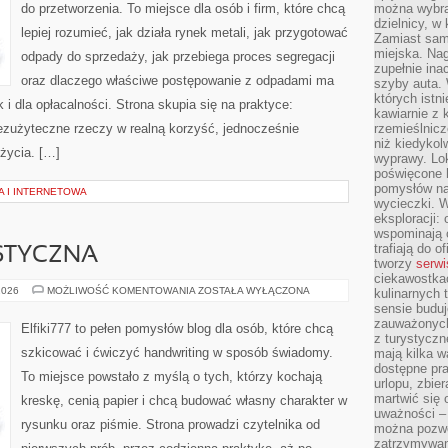
do przetworzenia. To miejsce dla osób i firm, które chcą
można wybra
dzielnicy, w 
lepiej rozumieć, jak działa rynek metali, jak przygotować
Zamiast sam
miejska. Nag
odpady do sprzedaży, jak przebiega proces segregacji
zupełnie ina
oraz dlaczego właściwe postępowanie z odpadami ma
szyby auta. 
których istn
k i dla opłacalności. Strona skupia się na praktyce:
kawiarnie z 
bezużyteczne rzeczy w realną korzyść, jednocześnie
rzemieślnicz
niż kiedykol
życia. […]
wyprawy. Lok
poświęcone h
pomysłów na
A I INTERNETOWA
wycieczki. W
eksploracji: 
wspominają o
trafiają do o
STYCZNA
tworzy
serwi
ciekawostka
EDUKACJA
2026
MOŻLIWOŚĆ KOMENTOWANIA
ZOSTAŁA WYŁĄCZONA
kulinarnych 
ARTYSTYCZNA
sensie buduj
zauważonych 
Elfiki777 to pełen pomysłów blog dla osób, które chcą
z turystyczn
szkicować i ćwiczyć handwriting w sposób świadomy.
mają kilka w
dostępne pra
To miejsce powstało z myślą o tych, którzy kochają
urlopu, zbier
martwić się 
kreskę, cenią papier i chcą budować własny charakter w
uważności – 
rysunku oraz piśmie. Strona prowadzi czytelnika od
można pozwol
zatrzymywani