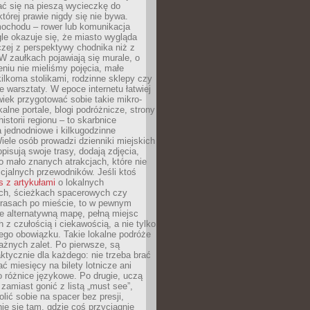
ć się na pieszą wycieczkę do
której prawie nigdy się nie bywa.
ochodu – rower lub komunikacja
le okazuje się, że miasto wygląda
czej z perspektywy chodnika niż z
W zaułkach pojawiają się murale, o
ieniu nie mieliśmy pojęcia, małe
kilkoma stolikami, rodzinne sklepy czy
e warsztaty. W epoce internetu łatwiej
wiek przygotować sobie takie mikro-
alne portale, blogi podróżnicze, strony
istorii regionu – to skarbnice
 jednodniowe i kilkugodzinne
iele osób prowadzi dzienniki miejskich
opisują swoje trasy, dodają zdjęcia,
 mało znanych atrakcjach, które nie
ficjalnych przewodników. Jeśli ktoś
s z artykułami
o lokalnych
ch, ścieżkach spacerowych czy
trasach po mieście, to w pewnym
e alternatywną mapę, pełną miejsc
z czułością i ciekawością, a nie tylko
ego obowiązku. Takie lokalne podróże
ażnych zalet. Po pierwsze, są
ktycznie dla każdego: nie trzeba brać
ać miesięcy na bilety lotnicze ani
o różnice językowe. Po drugie, uczą
zamiast gonić z listą „must see”,
ić sobie na spacer bez presji,
e się tam, gdzie coś przyciągnie