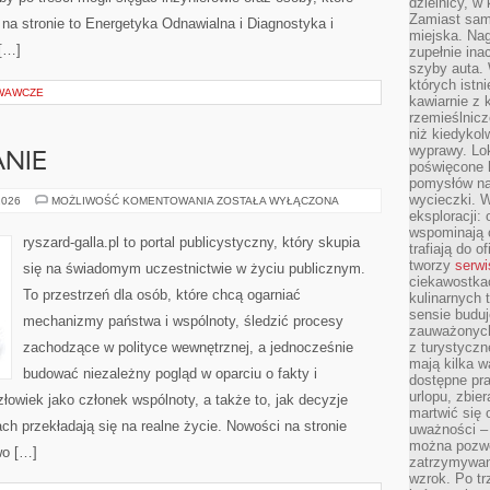
dzielnicy, w 
Zamiast sam
na stronie to Energetyka Odnawialna i Diagnostyka i
miejska. Nag
 […]
zupełnie ina
szyby auta. 
których istn
WAWCZE
kawiarnie z 
rzemieślnicz
niż kiedykol
wyprawy. Lok
NIE
poświęcone h
pomysłów na
wycieczki. W
WYBORY
2026
MOŻLIWOŚĆ KOMENTOWANIA
ZOSTAŁA WYŁĄCZONA
I
eksploracji: 
KAMPANIE
wspominają o
ryszard-galla.pl to portal publicystyczny, który skupia
trafiają do o
tworzy
serwi
się na świadomym uczestnictwie w życiu publicznym.
ciekawostka
To przestrzeń dla osób, które chcą ogarniać
kulinarnych 
sensie buduj
mechanizmy państwa i wspólnoty, śledzić procesy
zauważonych 
zachodzące w polityce wewnętrznej, a jednocześnie
z turystyczn
mają kilka w
budować niezależny pogląd w oparciu o fakty i
dostępne pra
urlopu, zbier
łowiek jako członek wspólnoty, a także to, jak decyzje
martwić się 
h przekładają się na realne życie. Nowości na stronie
uważności – 
można pozwol
wo […]
zatrzymywani
wzrok. Po tr