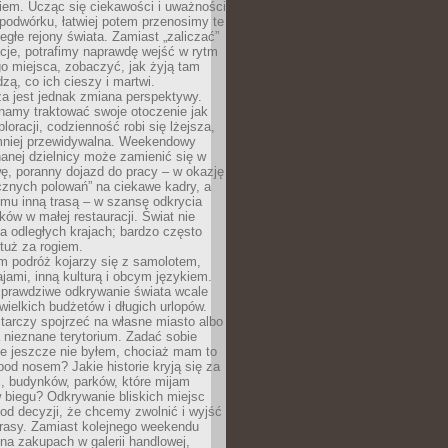
iem. Ucząc się ciekawości i uważności
podwórku, łatwiej potem przenosimy te
egłe rejony świata. Zamiast „zaliczać”
kcje, potrafimy naprawdę wejść w rytm
o miejsca, zobaczyć, jak żyją tam
dzą, co ich cieszy i martwi.
a jest jednak zmiana perspektywy.
namy traktować swoje otoczenie jak
loracji, codzienność robi się lżejsza,
 mniej przewidywalna. Weekendowy
anej dzielnicy może zamienić się w
ę, poranny dojazd do pracy – w okazję
icznych polowań” na ciekawe kadry, a
mu inną trasą – w szansę odkrycia
w w małej restauracji. Świat nie
a odległych krajach; bardzo często
tuż za rogiem.
m podróż kojarzy się z samolotem,
ajami, inną kulturą i obcym językiem.
rawdziwe odkrywanie świata wcale
ielkich budżetów i długich urlopów.
arczy spojrzeć na własne miasto albo
a nieznane terytorium. Zadać sobie
ie jeszcze nie byłem, chociaż mam to
pod nosem? Jakie historie kryją się za
, budynków, parków, które mijam
 biegu? Odkrywanie bliskich miejsc
od decyzji, że chcemy zwolnić i wyjść
trasy. Zamiast kolejnego weekendu
a zakupach w galerii handlowej,