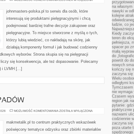
przygotowan
(NIEMCY)
na własnym 
nawyki w odl
johnmasters-polska.pl to serwis dla osób, które
kolejne atra
interesują się produktami pielęgnacyjnymi i chcą
odwiedzaneg
ludzie, co je
podejmować bardziej trafne decyzje zakupowe oraz
Najważniejsz
pielęgnacyjne. To miejsce stworzone z myślą o tych,
Kiedy zaczy
teren do eksp
którzy lubią wiedzieć, co nakładają na skórę, jak
pełniejsza,
spacer po zn
działają komponenty formuł i jak budować codzienny
małą wypraw
dkowych wyborów. Strona skupia się na pielęgnacji
do „fotograf
powrót do do
 liczy się konsekwencja, ale też dopasowanie. Polecamy
nowych smakó
a) i LVMH […]
kończy się n
zaczyna się 
Wielu osobo
odległymi kr
Tymczasem p
nie wymaga w
Czasem wyst
DPADÓW
region jak n
pytanie: gdz
praktycznie 
SEGREGACJA
2026
MOŻLIWOŚĆ KOMENTOWANIA
ZOSTAŁA WYŁĄCZONA
nazwami ulic
ODPADÓW
codziennie w
makmetalik.pl to centrum praktycznych wskazówek
zaczyna się 
poza utarte 
poświęcony tematyce odzysku oraz zbiórki materiałów
spędzonego n