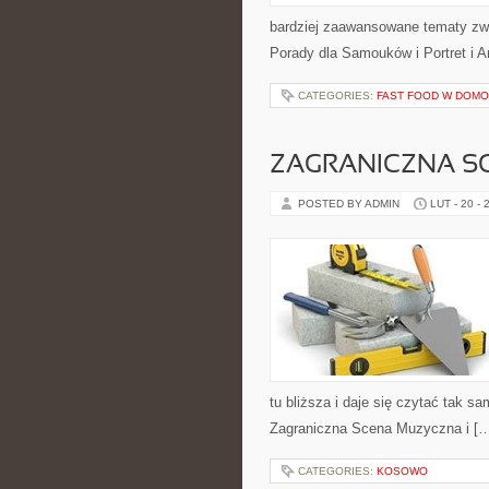
bardziej zaawansowane tematy zwią
Porady dla Samouków i Portret i A
CATEGORIES:
FAST FOOD W DOM
ZAGRANICZNA S
POSTED BY ADMIN
LUT - 20 - 
tu bliższa i daje się czytać tak sa
Zagraniczna Scena Muzyczna i [
CATEGORIES:
KOSOWO