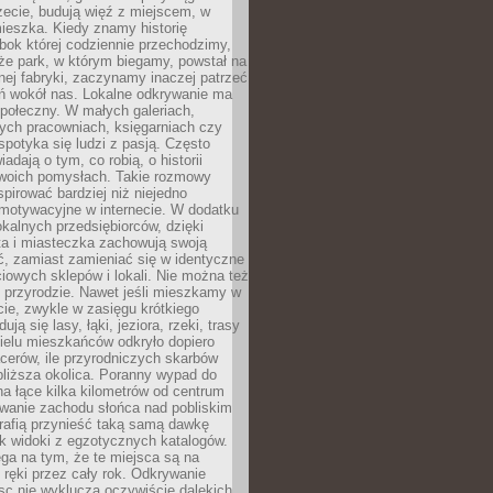
zecie, budują więź z miejscem, w
ieszka. Kiedy znamy historię
bok której codziennie przechodzimy,
że park, w którym biegamy, powstał na
ej fabryki, zaczynamy inaczej patrzeć
eń wokół nas. Lokalne odkrywanie ma
połeczny. W małych galeriach,
ych pracowniach, księgarniach czy
spotyka się ludzi z pasją. Często
adają o tym, co robią, o historii
swoich pomysłach. Takie rozmowy
spirować bardziej niż niejedno
 motywacyjne w internecie. W dodatku
kalnych przedsiębiorców, dzięki
a i miasteczka zachowują swoją
, zamiast zamieniać się w identyczne
iowych sklepów i lokali. Nie można też
 przyrodzie. Nawet jeśli mieszkamy w
ie, zwykle w zasięgu krótkiego
ują się lasy, łąki, jeziora, rzeki, trasy
ielu mieszkańców odkryło dopiero
cerów, ile przyrodniczych skarbów
jbliższa okolica. Poranny wypad do
 na łące kilka kilometrów od centrum
wanie zachodu słońca nad pobliskim
rafią przynieść taką samą dawkę
k widoki z egzotycznych katalogów.
ga na tym, że te miejsca są na
 ręki przez cały rok. Odkrywanie
jsc nie wyklucza oczywiście dalekich