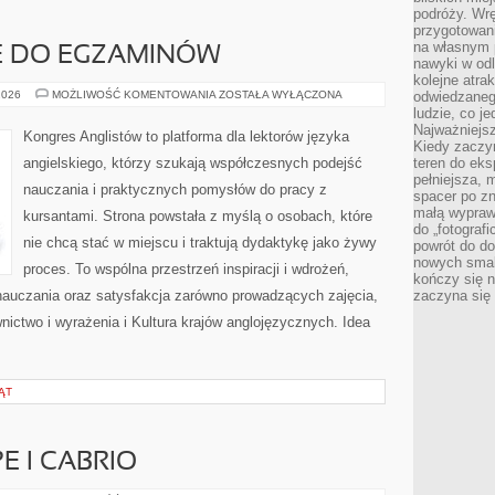
podróży. Wr
przygotowan
na własnym 
 DO EGZAMINÓW
nawyki w odl
kolejne atra
PRZYGOTOWANIE
2026
MOŻLIWOŚĆ KOMENTOWANIA
ZOSTAŁA WYŁĄCZONA
odwiedzaneg
DO
ludzie, co je
EGZAMINÓW
Najważniejsz
Kongres Anglistów to platforma dla lektorów języka
Kiedy zaczy
angielskiego, którzy szukają współczesnych podejść
teren do eksp
pełniejsza,
nauczania i praktycznych pomysłów do pracy z
spacer po zn
małą wypraw
kursantami. Strona powstała z myślą o osobach, które
do „fotograf
nie chcą stać w miejscu i traktują dydaktykę jako żywy
powrót do do
nowych smakó
proces. To wspólna przestrzeń inspiracji i wdrożeń,
kończy się n
nauczania oraz satysfakcja zarówno prowadzących zajęcia,
zaczyna się 
nictwo i wyrażenia i Kultura krajów anglojęzycznych. Idea
ĄT
 I CABRIO