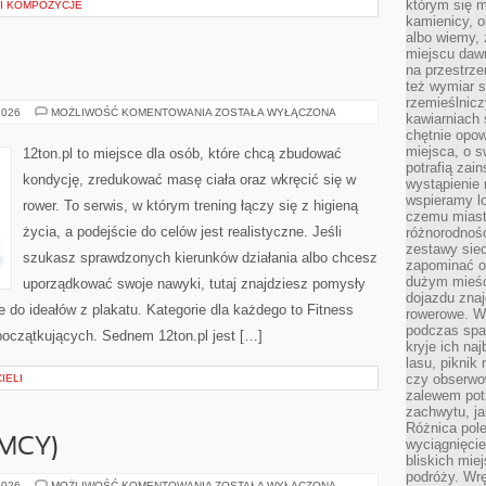
którym się m
I KOMPOZYCJE
kamienicy, o
albo wiemy, 
miejscu dawn
na przestrz
też wymiar s
rzemieślnicz
TRENING
2026
MOŻLIWOŚĆ KOMENTOWANIA
ZOSTAŁA WYŁĄCZONA
kawiarniach 
chętnie opowi
miejsca, o 
12ton.pl to miejsce dla osób, które chcą zbudować
potrafią zain
kondycję, zredukować masę ciała oraz wkręcić się w
wystąpienie
wspieramy lo
rower. To serwis, w którym trening łączy się z higieną
czemu miast
życia, a podejście do celów jest realistyczne. Jeśli
różnorodność
zestawy siec
szukasz sprawdzonych kierunków działania albo chcesz
zapominać o
dużym mieśc
uporządkować swoje nawyki, tutaj znajdziesz pomysły
dojazdu znajd
 do ideałów z plakatu. Kategorie dla każdego to Fitness
rowerowe. W
podczas spa
początkujących. Sednem 12ton.pl jest […]
kryje ich na
lasu, piknik
czy obserwo
IELI
zalewem pot
zachwytu, ja
Różnica pole
EMCY)
wyciągnięcie
bliskich mie
podróży. Wr
BEIERSDORF
2026
MOŻLIWOŚĆ KOMENTOWANIA
ZOSTAŁA WYŁĄCZONA