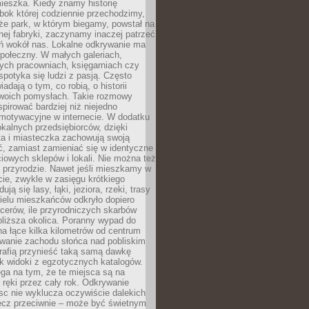
ieszka. Kiedy znamy historię
bok której codziennie przechodzimy,
że park, w którym biegamy, powstał na
ej fabryki, zaczynamy inaczej patrzeć
eń wokół nas. Lokalne odkrywanie ma
połeczny. W małych galeriach,
ych pracowniach, księgarniach czy
spotyka się ludzi z pasją. Często
adają o tym, co robią, o historii
swoich pomysłach. Takie rozmowy
spirować bardziej niż niejedno
 motywacyjne w internecie. W dodatku
kalnych przedsiębiorców, dzięki
a i miasteczka zachowują swoją
, zamiast zamieniać się w identyczne
iowych sklepów i lokali. Nie można też
 przyrodzie. Nawet jeśli mieszkamy w
ie, zwykle w zasięgu krótkiego
ują się lasy, łąki, jeziora, rzeki, trasy
ielu mieszkańców odkryło dopiero
cerów, ile przyrodniczych skarbów
jbliższa okolica. Poranny wypad do
 na łące kilka kilometrów od centrum
wanie zachodu słońca nad pobliskim
rafią przynieść taką samą dawkę
k widoki z egzotycznych katalogów.
ga na tym, że te miejsca są na
 ręki przez cały rok. Odkrywanie
jsc nie wyklucza oczywiście dalekich
ęcz przeciwnie – może być świetnym