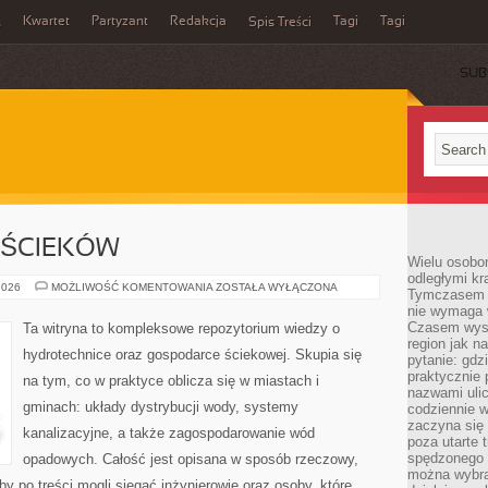
Kwartet
Partyzant
Redakcja
Tagi
Tagi
ń
Spis Treści
SUB
 ŚCIEKÓW
Wielu osobo
odległymi kr
OCZYSZCZALNIE
2026
MOŻLIWOŚĆ KOMENTOWANIA
ZOSTAŁA WYŁĄCZONA
Tymczasem p
ŚCIEKÓW
nie wymaga w
Czasem wyst
Ta witryna to kompleksowe repozytorium wiedzy o
region jak n
hydrotechnice oraz gospodarce ściekowej. Skupia się
pytanie: gdz
praktycznie 
na tym, co w praktyce oblicza się w miastach i
nazwami ulic
gminach: układy dystrybucji wody, systemy
codziennie w
zaczyna się 
kanalizacyjne, a także zagospodarowanie wód
poza utarte 
spędzonego n
opadowych. Całość jest opisana w sposób rzeczowy,
można wybra
by po treści mogli sięgać inżynierowie oraz osoby, które