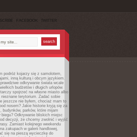
SCRIBE
FACEBOOK
TWITTER
m podróż kojarzy się z samolotem,
ajami, inną kulturą i obcym językiem.
rawdziwe odkrywanie świata wcale
ielkich budżetów i długich urlopów.
arczy spojrzeć na własne miasto albo
a nieznane terytorium. Zadać sobie
ie jeszcze nie byłem, chociaż mam to
pod nosem? Jakie historie kryją się za
, budynków, parków, które mijam
 biegu? Odkrywanie bliskich miejsc
od decyzji, że chcemy zwolnić i wyjść
trasy. Zamiast kolejnego weekendu
a zakupach w galerii handlowej,
ć się na pieszą wycieczkę do