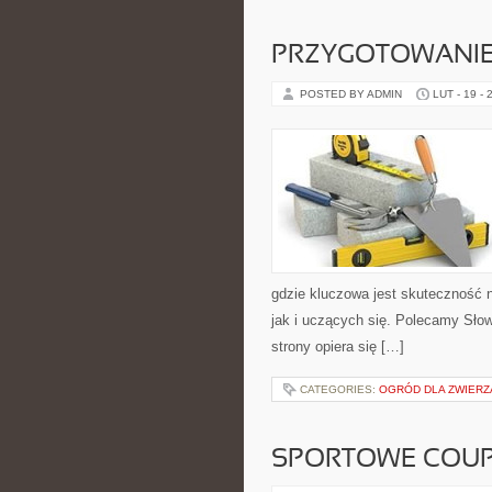
PRZYGOTOWANIE
POSTED BY ADMIN
LUT - 19 - 
gdzie kluczowa jest skuteczność 
jak i uczących się. Polecamy Słow
strony opiera się […]
CATEGORIES:
OGRÓD DLA ZWIERZ
SPORTOWE COUPE