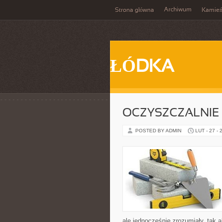
Archiwum
Strona główna
Kamie
ŁÓDKA
OCZYSZCZALNIE
POSTED BY ADMIN
LUT - 27 - 
ale jednocześnie zrozumiały, tak a