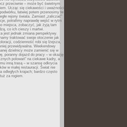
ęcz przeciwnie – może być świetnym
iem. Ucząc się ciekawości i uważności
podwórku, łatwiej potem przenosimy te
egłe rejony świata. Zamiast „zaliczać”
kcje, potrafimy naprawdę wejść w rytm
o miejsca, zobaczyć, jak żyją tam
dzą, co ich cieszy i martwi.
a jest jednak zmiana perspektywy.
namy traktować swoje otoczenie jak
loracji, codzienność robi się lżejsza,
 mniej przewidywalna. Weekendowy
anej dzielnicy może zamienić się w
ę, poranny dojazd do pracy – w okazję
icznych polowań” na ciekawe kadry, a
mu inną trasą – w szansę odkrycia
w w małej restauracji. Świat nie
a odległych krajach; bardzo często
tuż za rogiem.