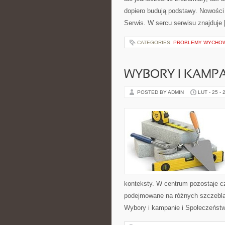
dopiero budują podstawy. Nowości 
Serwis. W sercu serwisu znajduje
CATEGORIES:
PROBLEMY WYCHO
WYBORY I KAMPA
POSTED BY ADMIN
LUT - 25 - 
konteksty. W centrum pozostaje cz
podejmowane na różnych szczeblac
Wybory i kampanie i Społeczeńst