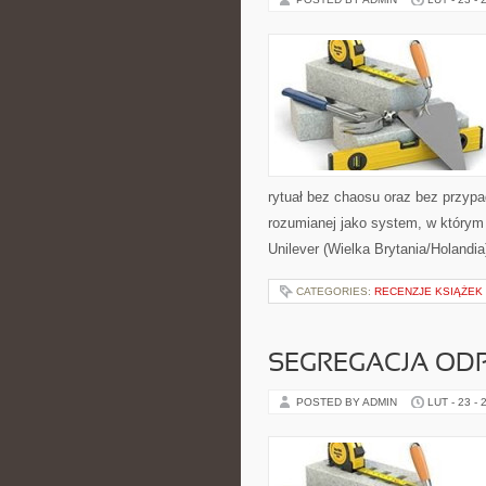
rytuał bez chaosu oraz bez przypa
rozumianej jako system, w którym
Unilever (Wielka Brytania/Holandi
CATEGORIES:
RECENZJE KSIĄŻEK
SEGREGACJA O
POSTED BY ADMIN
LUT - 23 - 