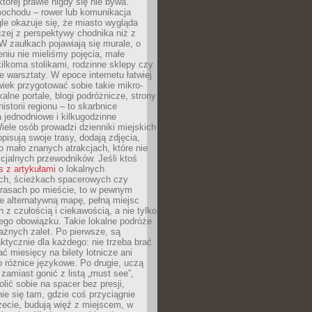
której prawie nigdy się nie bywa.
ochodu – rower lub komunikacja
le okazuje się, że miasto wygląda
czej z perspektywy chodnika niż z
W zaułkach pojawiają się murale, o
ieniu nie mieliśmy pojęcia, małe
kilkoma stolikami, rodzinne sklepy czy
e warsztaty. W epoce internetu łatwiej
wiek przygotować sobie takie mikro-
alne portale, blogi podróżnicze, strony
istorii regionu – to skarbnice
 jednodniowe i kilkugodzinne
iele osób prowadzi dzienniki miejskich
opisują swoje trasy, dodają zdjęcia,
 mało znanych atrakcjach, które nie
ficjalnych przewodników. Jeśli ktoś
s z artykułami
o lokalnych
ch, ścieżkach spacerowych czy
trasach po mieście, to w pewnym
e alternatywną mapę, pełną miejsc
z czułością i ciekawością, a nie tylko
ego obowiązku. Takie lokalne podróże
ażnych zalet. Po pierwsze, są
ktycznie dla każdego: nie trzeba brać
ać miesięcy na bilety lotnicze ani
o różnice językowe. Po drugie, uczą
zamiast gonić z listą „must see”,
ić sobie na spacer bez presji,
e się tam, gdzie coś przyciągnie
zecie, budują więź z miejscem, w