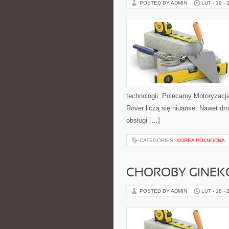
POSTED BY ADMIN
LUT - 19 - 
technologii. Polecamy Motoryzacj
Rover liczą się niuanse. Nawet dr
obsługi […]
CATEGORIES:
KOREA PÓŁNOCNA
CHOROBY GINEK
POSTED BY ADMIN
LUT - 18 - 