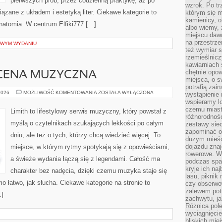
pierwszych prób, przez codzienną praktykę, aż po
wzrok. Po tr
zane z układem i estetyką liter. Ciekawe kategorie to
którym się m
kamienicy, o
natomia. W centrum Elfiki777 […]
albo wiemy, 
miejscu dawn
na przestrz
OWYM WYDANIU
też wymiar s
rzemieślnicz
kawiarniach 
chętnie opowi
CENA MUZYCZNA
miejsca, o 
potrafią zain
ZAGRANICZNA
2026
MOŻLIWOŚĆ KOMENTOWANIA
ZOSTAŁA WYŁĄCZONA
wystąpienie
SCENA
wspieramy lo
MUZYCZNA
czemu miast
Limith to lifestylowy serwis muzyczny, który powstał z
różnorodność
myślą o czytelnikach szukających lekkości po całym
zestawy siec
zapominać o
dniu, ale też o tych, którzy chcą wiedzieć więcej. To
dużym mieśc
dojazdu znajd
miejsce, w którym rytmy spotykają się z opowieściami,
rowerowe. W
a świeże wydania łączą się z legendami. Całość ma
podczas spa
kryje ich na
charakter bez nadęcia, dzięki czemu muzyka staje się
lasu, piknik
mo łatwo, jak słucha. Ciekawe kategorie na stronie to
czy obserwo
zalewem pot
…]
zachwytu, ja
Różnica pole
wyciągnięcie
bliskich mie