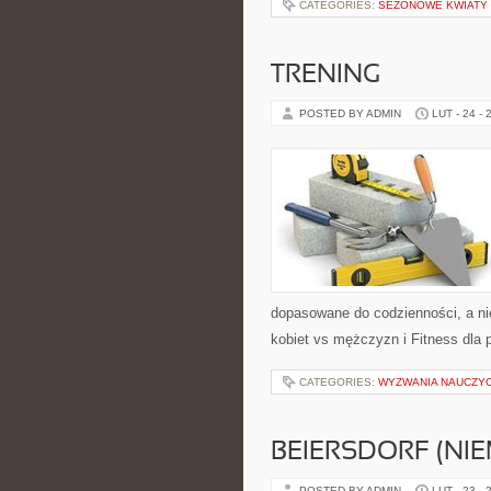
CATEGORIES:
SEZONOWE KWIATY 
TRENING
POSTED BY ADMIN
LUT - 24 - 
dopasowane do codzienności, a nie
kobiet vs mężczyzn i Fitness dla 
CATEGORIES:
WYZWANIA NAUCZYC
BEIERSDORF (NI
POSTED BY ADMIN
LUT - 23 - 