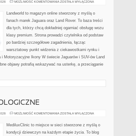
SPORTOWE
2026
MOŻLIWOŚĆ KOMENTOWANIA
ZOSTAŁA WYŁĄCZONA
COUPE
I
CABRIO
Landworld to magazyn online stworzony z myślą o
fanach marek Jaguara oraz Land Rover. To baza treści
dla tych, którzy chcą dokładniej ogarniać obsługę wozu
klasy premium. Strona prowadzi czytelnika od podstaw
po bardziej szczegółowe zagadnienia, łącząc
warsztatowy punkt widzenia z ciekawostkami rynku i
a i Motoryzacyjne Ikony W świecie Jaguarów i SUV-ów Land
obne objawy potrafią wskazywać na usterkę, a przeciąganie
OLOGICZNE
CHOROBY
2026
MOŻLIWOŚĆ KOMENTOWANIA
ZOSTAŁA WYŁĄCZONA
GINEKOLOGICZNE
MediluxClinic to miejsce w sieci stworzone z myślą o
kondycji dziewczyn na każdym etapie życia. To blog