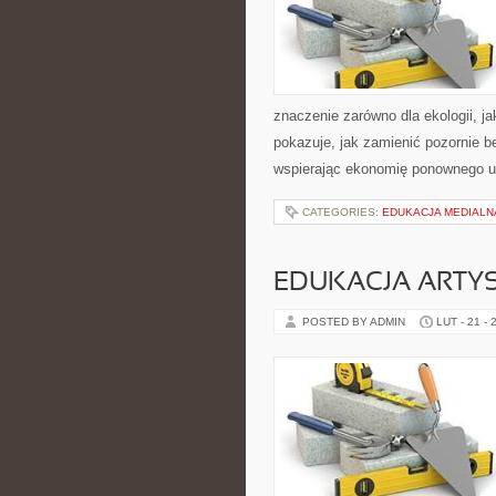
znaczenie zarówno dla ekologii, ja
pokazuje, jak zamienić pozornie 
wspierając ekonomię ponownego u
CATEGORIES:
EDUKACJA MEDIALN
EDUKACJA ARTY
POSTED BY ADMIN
LUT - 21 - 