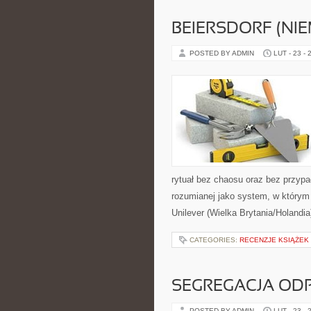
BEIERSDORF (NI
POSTED BY ADMIN
LUT - 23 - 
rytuał bez chaosu oraz bez przypa
rozumianej jako system, w którym
Unilever (Wielka Brytania/Holandi
CATEGORIES:
RECENZJE KSIĄŻEK
SEGREGACJA O
POSTED BY ADMIN
LUT - 23 - 