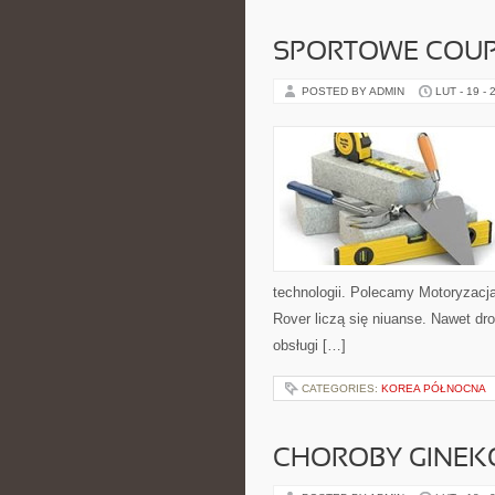
SPORTOWE COUPE
POSTED BY ADMIN
LUT - 19 - 
technologii. Polecamy Motoryzacj
Rover liczą się niuanse. Nawet dr
obsługi […]
CATEGORIES:
KOREA PÓŁNOCNA
CHOROBY GINEK