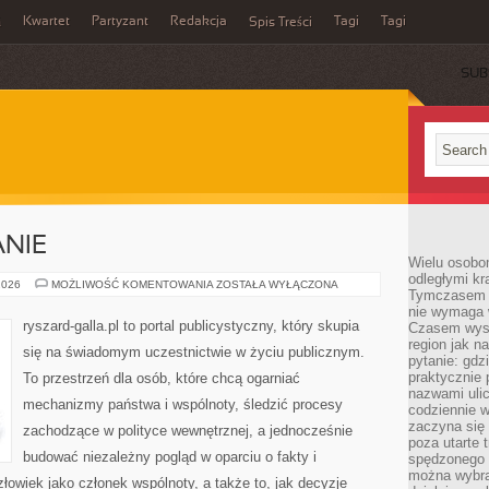
Kwartet
Partyzant
Redakcja
Tagi
Tagi
ń
Spis Treści
SUB
NIE
Wielu osobo
odległymi kr
WYBORY
2026
MOŻLIWOŚĆ KOMENTOWANIA
ZOSTAŁA WYŁĄCZONA
Tymczasem p
I
KAMPANIE
nie wymaga w
ryszard-galla.pl to portal publicystyczny, który skupia
Czasem wyst
region jak n
się na świadomym uczestnictwie w życiu publicznym.
pytanie: gdz
praktycznie 
To przestrzeń dla osób, które chcą ogarniać
nazwami ulic
mechanizmy państwa i wspólnoty, śledzić procesy
codziennie w
zaczyna się 
zachodzące w polityce wewnętrznej, a jednocześnie
poza utarte 
budować niezależny pogląd w oparciu o fakty i
spędzonego n
można wybra
łowiek jako członek wspólnoty, a także to, jak decyzje