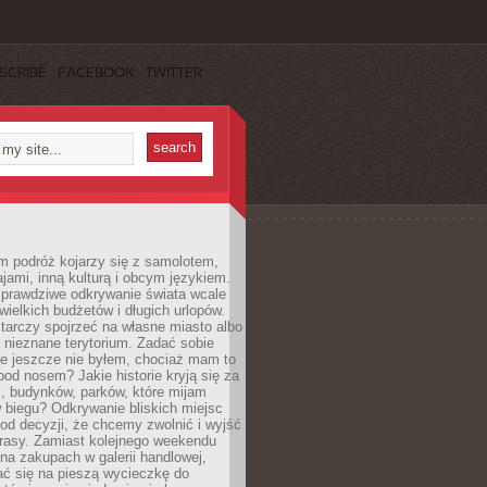
SCRIBE
FACEBOOK
TWITTER
m podróż kojarzy się z samolotem,
ajami, inną kulturą i obcym językiem.
rawdziwe odkrywanie świata wcale
ielkich budżetów i długich urlopów.
arczy spojrzeć na własne miasto albo
a nieznane terytorium. Zadać sobie
ie jeszcze nie byłem, chociaż mam to
pod nosem? Jakie historie kryją się za
, budynków, parków, które mijam
 biegu? Odkrywanie bliskich miejsc
od decyzji, że chcemy zwolnić i wyjść
trasy. Zamiast kolejnego weekendu
a zakupach w galerii handlowej,
ć się na pieszą wycieczkę do