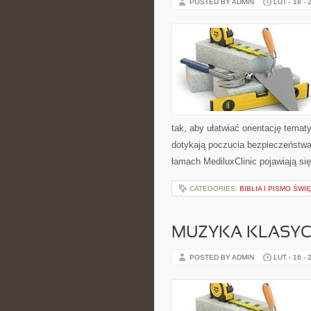
POSTED BY ADMIN
LUT - 18 - 
tak, aby ułatwiać orientację tema
dotykają poczucia bezpieczeństwa
łamach MediluxClinic pojawiają si
CATEGORIES:
BIBLIA I PISMO ŚWI
MUZYKA KLASY
POSTED BY ADMIN
LUT - 16 - 