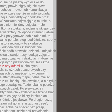
ć się na pieszą wycieczkę do
której prawie nigdy się nie bywa.
ochodu – rower lub komunikacja
le okazuje się, że miasto wygląda
czej z perspektywy chodnika niż z
W zaułkach pojawiają się murale, o
ieniu nie mieliśmy pojęcia, małe
kilkoma stolikami, rodzinne sklepy czy
e warsztaty. W epoce internetu łatwiej
wiek przygotować sobie takie mikro-
alne portale, blogi podróżnicze, strony
istorii regionu – to skarbnice
 jednodniowe i kilkugodzinne
iele osób prowadzi dzienniki miejskich
opisują swoje trasy, dodają zdjęcia,
 mało znanych atrakcjach, które nie
ficjalnych przewodników. Jeśli ktoś
s z artykułami
o lokalnych
ch, ścieżkach spacerowych czy
trasach po mieście, to w pewnym
e alternatywną mapę, pełną miejsc
z czułością i ciekawością, a nie tylko
ego obowiązku. Takie lokalne podróże
ażnych zalet. Po pierwsze, są
ktycznie dla każdego: nie trzeba brać
ać miesięcy na bilety lotnicze ani
o różnice językowe. Po drugie, uczą
zamiast gonić z listą „must see”,
ić sobie na spacer bez presji,
e się tam, gdzie coś przyciągnie