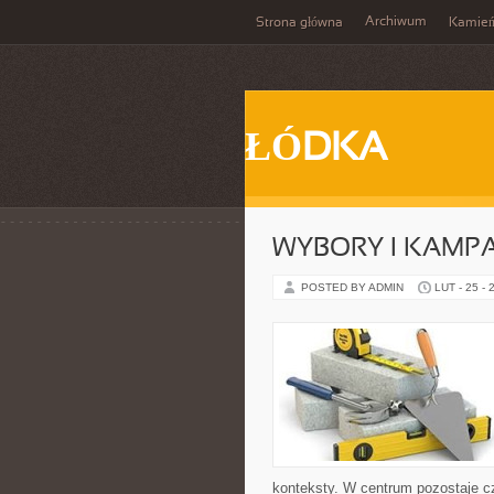
Archiwum
Strona główna
Kamie
ŁÓDKA
WYBORY I KAMPA
POSTED BY ADMIN
LUT - 25 - 
konteksty. W centrum pozostaje cz