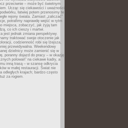
ęcz przeciwnie – może być świetnym
iem. Ucząc się ciekawości i uważności
podwórku, łatwiej potem przenosimy te
egłe rejony świata. Zamiast „zaliczać”
kcje, potrafimy naprawdę wejść w rytm
o miejsca, zobaczyć, jak żyją tam
dzą, co ich cieszy i martwi.
a jest jednak zmiana perspektywy.
namy traktować swoje otoczenie jak
loracji, codzienność robi się lżejsza,
 mniej przewidywalna. Weekendowy
anej dzielnicy może zamienić się w
ę, poranny dojazd do pracy – w okazję
icznych polowań” na ciekawe kadry, a
mu inną trasą – w szansę odkrycia
w w małej restauracji. Świat nie
a odległych krajach; bardzo często
tuż za rogiem.