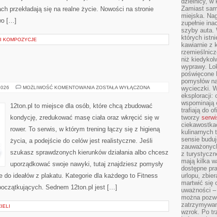
dzielnicy, w 
Zamiast sam
h przekładają się na realne życie. Nowości na stronie
miejska. Nag
wo […]
zupełnie ina
szyby auta. 
których istn
I KOMPOZYCJE
kawiarnie z 
rzemieślnicz
niż kiedykol
wyprawy. Lok
poświęcone h
pomysłów na
TRENING
2026
MOŻLIWOŚĆ KOMENTOWANIA
ZOSTAŁA WYŁĄCZONA
wycieczki. W
eksploracji: 
wspominają o
12ton.pl to miejsce dla osób, które chcą zbudować
trafiają do o
kondycję, zredukować masę ciała oraz wkręcić się w
tworzy
serwi
ciekawostka
rower. To serwis, w którym trening łączy się z higieną
kulinarnych 
sensie buduj
życia, a podejście do celów jest realistyczne. Jeśli
zauważonych 
szukasz sprawdzonych kierunków działania albo chcesz
z turystyczn
mają kilka w
uporządkować swoje nawyki, tutaj znajdziesz pomysły
dostępne pra
 do ideałów z plakatu. Kategorie dla każdego to Fitness
urlopu, zbier
martwić się 
początkujących. Sednem 12ton.pl jest […]
uważności – 
można pozwol
zatrzymywani
IELI
wzrok. Po tr