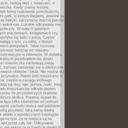
zecie, budują więź z miejscem, w
ieszka. Kiedy znamy historię
bok której codziennie przechodzimy,
że park, w którym biegamy, powstał na
ej fabryki, zaczynamy inaczej patrzeć
eń wokół nas. Lokalne odkrywanie ma
połeczny. W małych galeriach,
ych pracowniach, księgarniach czy
spotyka się ludzi z pasją. Często
adają o tym, co robią, o historii
swoich pomysłach. Takie rozmowy
spirować bardziej niż niejedno
 motywacyjne w internecie. W dodatku
kalnych przedsiębiorców, dzięki
a i miasteczka zachowują swoją
, zamiast zamieniać się w identyczne
iowych sklepów i lokali. Nie można też
 przyrodzie. Nawet jeśli mieszkamy w
ie, zwykle w zasięgu krótkiego
ują się lasy, łąki, jeziora, rzeki, trasy
ielu mieszkańców odkryło dopiero
cerów, ile przyrodniczych skarbów
jbliższa okolica. Poranny wypad do
 na łące kilka kilometrów od centrum
wanie zachodu słońca nad pobliskim
rafią przynieść taką samą dawkę
k widoki z egzotycznych katalogów.
ga na tym, że te miejsca są na
 ręki przez cały rok. Odkrywanie
jsc nie wyklucza oczywiście dalekich