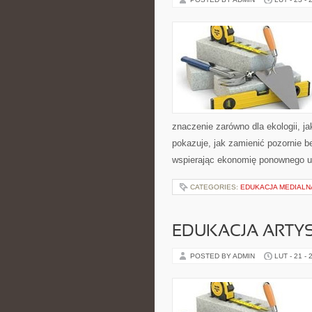
znaczenie zarówno dla ekologii, ja
pokazuje, jak zamienić pozornie 
wspierając ekonomię ponownego u
CATEGORIES:
EDUKACJA MEDIALN
EDUKACJA ARTY
POSTED BY ADMIN
LUT - 21 - 