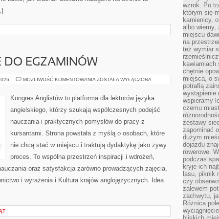
wzrok. Po tr
…]
którym się m
kamienicy, o
albo wiemy, 
miejscu dawn
na przestrz
też wymiar s
rzemieślnicz
 DO EGZAMINÓW
kawiarniach 
chętnie opowi
miejsca, o 
PRZYGOTOWANIE
2026
MOŻLIWOŚĆ KOMENTOWANIA
ZOSTAŁA WYŁĄCZONA
DO
potrafią zain
EGZAMINÓW
wystąpienie
Kongres Anglistów to platforma dla lektorów języka
wspieramy lo
czemu miast
angielskiego, którzy szukają współczesnych podejść
różnorodność
nauczania i praktycznych pomysłów do pracy z
zestawy siec
zapominać o
kursantami. Strona powstała z myślą o osobach, które
dużym mieśc
dojazdu znajd
nie chcą stać w miejscu i traktują dydaktykę jako żywy
rowerowe. W
proces. To wspólna przestrzeń inspiracji i wdrożeń,
podczas spa
kryje ich na
nauczania oraz satysfakcja zarówno prowadzących zajęcia,
lasu, piknik
nictwo i wyrażenia i Kultura krajów anglojęzycznych. Idea
czy obserwo
zalewem pot
zachwytu, ja
Różnica pole
wyciągnięcie
ĄT
bliskich mie