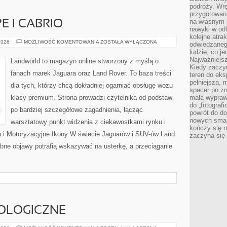
podróży. Wr
przygotowan
na własnym 
 I CABRIO
nawyki w odl
kolejne atra
SPORTOWE
2026
MOŻLIWOŚĆ KOMENTOWANIA
ZOSTAŁA WYŁĄCZONA
odwiedzaneg
COUPE
ludzie, co je
I
CABRIO
Najważniejsz
Landworld to magazyn online stworzony z myślą o
Kiedy zaczy
fanach marek Jaguara oraz Land Rover. To baza treści
teren do eksp
pełniejsza,
dla tych, którzy chcą dokładniej ogarniać obsługę wozu
spacer po zn
klasy premium. Strona prowadzi czytelnika od podstaw
małą wypraw
do „fotograf
po bardziej szczegółowe zagadnienia, łącząc
powrót do do
nowych smakó
warsztatowy punkt widzenia z ciekawostkami rynku i
kończy się n
a i Motoryzacyjne Ikony W świecie Jaguarów i SUV-ów Land
zaczyna się 
obne objawy potrafią wskazywać na usterkę, a przeciąganie
OLOGICZNE