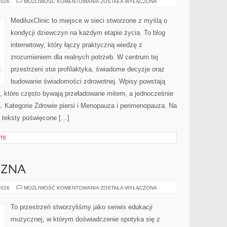
CHOROBY
2026
MOŻLIWOŚĆ KOMENTOWANIA
ZOSTAŁA WYŁĄCZONA
GINEKOLOGICZNE
MediluxClinic to miejsce w sieci stworzone z myślą o
kondycji dziewczyn na każdym etapie życia. To blog
internetowy, który łączy praktyczną wiedzę z
zrozumieniem dla realnych potrzeb. W centrum tej
przestrzeni stoi profilaktyka, świadome decyzje oraz
budowanie świadomości zdrowotnej. Wpisy powstają
ty, które często bywają przeładowane mitem, a jednocześnie
. Kategorie Zdrowie piersi i Menopauza i perimenopauza. Na
ę teksty poświęcone […]
ĘTE
CZNA
MUZYKA
2026
MOŻLIWOŚĆ KOMENTOWANIA
ZOSTAŁA WYŁĄCZONA
KLASYCZNA
To przestrzeń stworzyliśmy jako serwis edukacji
muzycznej, w którym doświadczenie spotyka się z