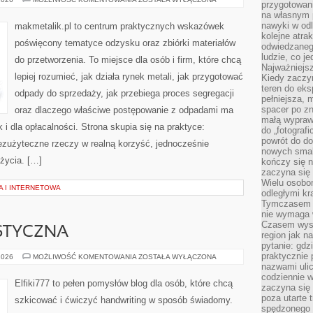
przygotowan
ODPADÓW
na własnym 
nawyki w odl
makmetalik.pl to centrum praktycznych wskazówek
kolejne atra
poświęcony tematyce odzysku oraz zbiórki materiałów
odwiedzaneg
ludzie, co je
do przetworzenia. To miejsce dla osób i firm, które chcą
Najważniejsz
lepiej rozumieć, jak działa rynek metali, jak przygotować
Kiedy zaczy
teren do eksp
odpady do sprzedaży, jak przebiega proces segregacji
pełniejsza,
spacer po zn
oraz dlaczego właściwe postępowanie z odpadami ma
małą wypraw
k i dla opłacalności. Strona skupia się na praktyce:
do „fotograf
powrót do do
bezużyteczne rzeczy w realną korzyść, jednocześnie
nowych smakó
życia. […]
kończy się n
zaczyna się 
Wielu osobo
A I INTERNETOWA
odległymi kr
Tymczasem p
nie wymaga w
Czasem wyst
STYCZNA
region jak n
pytanie: gdz
praktycznie 
EDUKACJA
2026
MOŻLIWOŚĆ KOMENTOWANIA
ZOSTAŁA WYŁĄCZONA
ARTYSTYCZNA
nazwami ulic
codziennie w
Elfiki777 to pełen pomysłów blog dla osób, które chcą
zaczyna się 
poza utarte 
szkicować i ćwiczyć handwriting w sposób świadomy.
spędzonego n