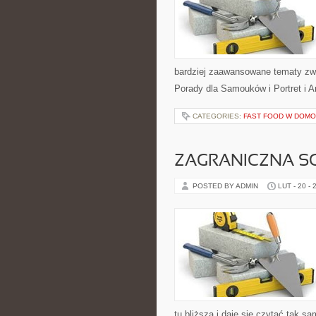
bardziej zaawansowane tematy zwią
Porady dla Samouków i Portret i A
CATEGORIES:
FAST FOOD W DOM
ZAGRANICZNA S
POSTED BY ADMIN
LUT - 20 - 
tu bliższa i daje się czytać tak sa