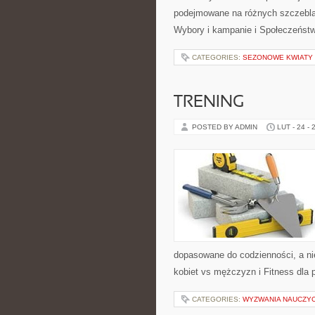
podejmowane na różnych szczeblac
Wybory i kampanie i Społeczeńst
CATEGORIES:
SEZONOWE KWIATY 
TRENING
POSTED BY ADMIN
LUT - 24 - 
dopasowane do codzienności, a nie
kobiet vs mężczyzn i Fitness dla 
CATEGORIES:
WYZWANIA NAUCZYC