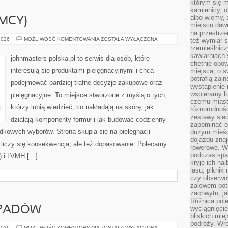
którym się m
kamienicy, o
albo wiemy, 
EMCY)
miejscu dawn
na przestrz
BEIERSDORF
2026
MOŻLIWOŚĆ KOMENTOWANIA
ZOSTAŁA WYŁĄCZONA
też wymiar s
(NIEMCY)
rzemieślnicz
kawiarniach 
johnmasters-polska.pl to serwis dla osób, które
chętnie opowi
interesują się produktami pielęgnacyjnymi i chcą
miejsca, o 
potrafią zain
podejmować bardziej trafne decyzje zakupowe oraz
wystąpienie
wspieramy lo
pielęgnacyjne. To miejsce stworzone z myślą o tych,
czemu miast
którzy lubią wiedzieć, co nakładają na skórę, jak
różnorodność
zestawy siec
działają komponenty formuł i jak budować codzienny
zapominać o
dkowych wyborów. Strona skupia się na pielęgnacji
dużym mieśc
dojazdu znajd
 liczy się konsekwencja, ale też dopasowanie. Polecamy
rowerowe. W
podczas spa
a) i LVMH […]
kryje ich na
lasu, piknik
czy obserwo
zalewem pot
zachwytu, ja
Różnica pole
DPADÓW
wyciągnięcie
bliskich mie
podróży. Wr
SEGREGACJA
2026
MOŻLIWOŚĆ KOMENTOWANIA
ZOSTAŁA WYŁĄCZONA