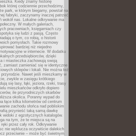
ieszka. Kiedy znamy historię
bok której codziennie przechodzimy,
że park, w którym biegamy, powstał na
ej fabryki, zaczynamy inaczej patrzeć
eń wokół nas. Lokalne odkrywanie ma
połeczny. W małych galeriach,
ych pracowniach, księgarniach czy
spotyka się ludzi z pasją. Często
adają o tym, co robią, o historii
swoich pomysłach. Takie rozmowy
spirować bardziej niż niejedno
 motywacyjne w internecie. W dodatku
kalnych przedsiębiorców, dzięki
a i miasteczka zachowują swoją
, zamiast zamieniać się w identyczne
iowych sklepów i lokali. Nie można też
 przyrodzie. Nawet jeśli mieszkamy w
ie, zwykle w zasięgu krótkiego
ują się lasy, łąki, jeziora, rzeki, trasy
ielu mieszkańców odkryło dopiero
cerów, ile przyrodniczych skarbów
jbliższa okolica. Poranny wypad do
 na łące kilka kilometrów od centrum
wanie zachodu słońca nad pobliskim
rafią przynieść taką samą dawkę
k widoki z egzotycznych katalogów.
ga na tym, że te miejsca są na
 ręki przez cały rok. Odkrywanie
jsc nie wyklucza oczywiście dalekich
ęcz przeciwnie – może być świetnym