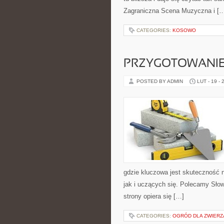
Zagraniczna Scena Muzyczna i [
CATEGORIES:
KOSOWO
PRZYGOTOWANIE
POSTED BY ADMIN
LUT - 19 - 
gdzie kluczowa jest skuteczność 
jak i uczących się. Polecamy Słow
strony opiera się […]
CATEGORIES:
OGRÓD DLA ZWIERZ