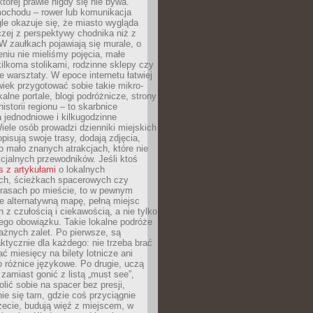
której prawie nigdy się nie bywa.
ochodu – rower lub komunikacja
le okazuje się, że miasto wygląda
czej z perspektywy chodnika niż z
W zaułkach pojawiają się murale, o
ieniu nie mieliśmy pojęcia, małe
kilkoma stolikami, rodzinne sklepy czy
e warsztaty. W epoce internetu łatwiej
wiek przygotować sobie takie mikro-
alne portale, blogi podróżnicze, strony
istorii regionu – to skarbnice
 jednodniowe i kilkugodzinne
iele osób prowadzi dzienniki miejskich
opisują swoje trasy, dodają zdjęcia,
 mało znanych atrakcjach, które nie
ficjalnych przewodników. Jeśli ktoś
s z artykułami
o lokalnych
ch, ścieżkach spacerowych czy
trasach po mieście, to w pewnym
e alternatywną mapę, pełną miejsc
z czułością i ciekawością, a nie tylko
ego obowiązku. Takie lokalne podróże
ażnych zalet. Po pierwsze, są
ktycznie dla każdego: nie trzeba brać
ać miesięcy na bilety lotnicze ani
o różnice językowe. Po drugie, uczą
zamiast gonić z listą „must see”,
ić sobie na spacer bez presji,
e się tam, gdzie coś przyciągnie
zecie, budują więź z miejscem, w