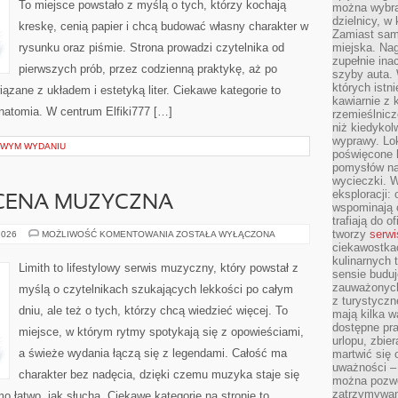
To miejsce powstało z myślą o tych, którzy kochają
można wybra
dzielnicy, w 
kreskę, cenią papier i chcą budować własny charakter w
Zamiast sam
rysunku oraz piśmie. Strona prowadzi czytelnika od
miejska. Nag
zupełnie ina
pierwszych prób, przez codzienną praktykę, aż po
szyby auta. 
których istn
zane z układem i estetyką liter. Ciekawe kategorie to
kawiarnie z 
natomia. W centrum Elfiki777 […]
rzemieślnicz
niż kiedykol
wyprawy. Lok
OWYM WYDANIU
poświęcone h
pomysłów na
wycieczki. W
eksploracji: 
CENA MUZYCZNA
wspominają o
trafiają do o
tworzy
serwi
ZAGRANICZNA
2026
MOŻLIWOŚĆ KOMENTOWANIA
ZOSTAŁA WYŁĄCZONA
SCENA
ciekawostka
MUZYCZNA
kulinarnych 
Limith to lifestylowy serwis muzyczny, który powstał z
sensie buduj
zauważonych 
myślą o czytelnikach szukających lekkości po całym
z turystyczn
dniu, ale też o tych, którzy chcą wiedzieć więcej. To
mają kilka w
dostępne pra
miejsce, w którym rytmy spotykają się z opowieściami,
urlopu, zbier
a świeże wydania łączą się z legendami. Całość ma
martwić się 
uważności – 
charakter bez nadęcia, dzięki czemu muzyka staje się
można pozwol
zatrzymywani
mo łatwo, jak słucha. Ciekawe kategorie na stronie to