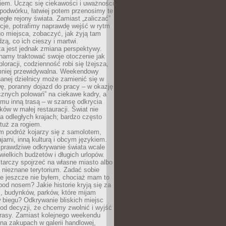
iem. Ucząc się ciekawości i uważności
podwórku, łatwiej potem przenosimy te
egłe rejony świata. Zamiast „zaliczać”
kcje, potrafimy naprawdę wejść w rytm
o miejsca, zobaczyć, jak żyją tam
dzą, co ich cieszy i martwi.
a jest jednak zmiana perspektywy.
namy traktować swoje otoczenie jak
loracji, codzienność robi się lżejsza,
 mniej przewidywalna. Weekendowy
anej dzielnicy może zamienić się w
ę, poranny dojazd do pracy – w okazję
icznych polowań” na ciekawe kadry, a
mu inną trasą – w szansę odkrycia
w w małej restauracji. Świat nie
a odległych krajach; bardzo często
tuż za rogiem.
m podróż kojarzy się z samolotem,
ajami, inną kulturą i obcym językiem.
rawdziwe odkrywanie świata wcale
ielkich budżetów i długich urlopów.
arczy spojrzeć na własne miasto albo
a nieznane terytorium. Zadać sobie
ie jeszcze nie byłem, chociaż mam to
pod nosem? Jakie historie kryją się za
, budynków, parków, które mijam
 biegu? Odkrywanie bliskich miejsc
od decyzji, że chcemy zwolnić i wyjść
trasy. Zamiast kolejnego weekendu
a zakupach w galerii handlowej,