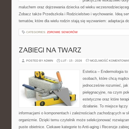
praktyczne wskazówki doty
maluchem oraz dojrzewania dziecka od wieku wczesnodziecięcego
Zobacz także Przedszkola i Rodzicielstwo i wychowanie. Ideą ser
tematów, które dla wielu rodzin stają się wyzwaniem: adaptacja d
CATEGORIES:
ZDROWIE SENIORÓW
ZABIEGI NA TWARZ
POSTED BY ADMIN
LUT - 15 - 2026
MOŻLIWOŚĆ KOMENTOWA
Estetica – Endermologia to
osobach, które chcą mądrze
jednocześnie rozumieć, jak 
pielęgnacyjne, na czym po
estetyczne oraz które terap
działanie. To miejsce łączy
informacjami o komponentach i zależnościach zachodzących w sk
organizmie. Dzięki temu czytelnik może selekcjonować rozwiązan
puste obietnice. Ciekawe kategorie to Anti-aging i Recenzje zabie