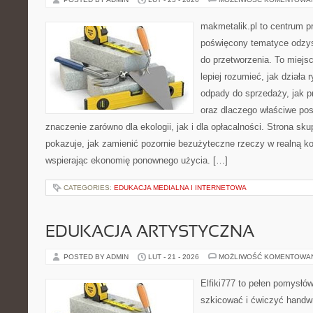
makmetalik.pl to centrum 
poświęcony tematyce odzys
do przetworzenia. To miejsc
lepiej rozumieć, jak działa 
odpady do sprzedaży, jak p
oraz dlaczego właściwe po
znaczenie zarówno dla ekologii, jak i dla opłacalności. Strona sku
pokazuje, jak zamienić pozornie bezużyteczne rzeczy w realną k
wspierając ekonomię ponownego użycia. […]
CATEGORIES:
EDUKACJA MEDIALNA I INTERNETOWA
EDUKACJA ARTYSTYCZNA
POSTED BY ADMIN
LUT - 21 - 2026
MOŻLIWOŚĆ KOMENTOWA
Elfiki777 to pełen pomysłów
szkicować i ćwiczyć handw