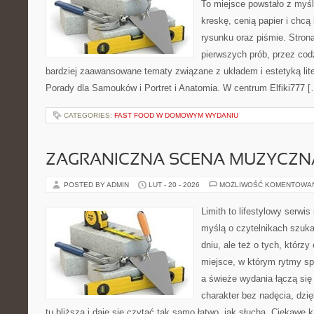
To miejsce powstało z myśl
kreskę, cenią papier i chc
rysunku oraz piśmie. Stron
pierwszych prób, przez cod
bardziej zaawansowane tematy związane z układem i estetyką lite
Porady dla Samouków i Portret i Anatomia. W centrum Elfiki777 [
CATEGORIES:
FAST FOOD W DOMOWYM WYDANIU
ZAGRANICZNA SCENA MUZYCZN
POSTED BY ADMIN
LUT - 20 - 2026
MOŻLIWOŚĆ KOMENTOWA
Limith to lifestylowy serwi
myślą o czytelnikach szuka
dniu, ale też o tych, którzy
miejsce, w którym rytmy sp
a świeże wydania łączą się
charakter bez nadęcia, dzi
tu bliższa i daje się czytać tak samo łatwo, jak słucha. Ciekawe k