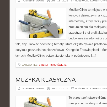
POSTED BY ADMIN
LUT - 18 - 2026
MOŻLIWOŚĆ KOMENTOWA
MediluxClinic to miejsce w 
kondycji dziewczyn na każd
internetowy, który łączy pr
zrozumieniem dla realnych 
przestrzeni stoi profilakty
budowanie świadomości zdr
tak, aby ułatwiać orientację tematy, które często bywają przeład
dotykają poczucia bezpieczeństwa. Kategorie Zdrowie piersi i M
łamach MediluxClinic pojawiają się teksty poświęcone […]
CATEGORIES:
BIBLIA I PISMO ŚWIĘTE
MUZYKA KLASYCZNA
POSTED BY ADMIN
LUT - 16 - 2026
MOŻLIWOŚĆ KOMENTOWA
To przestrzeń stworzyliśmy 
muzycznej, w którym doświ