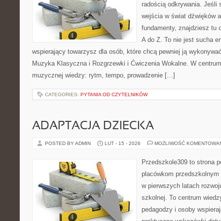
radością odkrywania. Jeśli 
wejścia w świat dźwięków 
fundamenty, znajdziesz tu
A do Z. To nie jest sucha e
wspierający towarzysz dla osób, które chcą pewniej ją wykonywać
Muzyka Klasyczna i Rozgrzewki i Ćwiczenia Wokalne. W centrum
muzycznej wiedzy: rytm, tempo, prowadzenie […]
CATEGORIES:
PYTANIA OD CZYTELNIKÓW
ADAPTACJA DZIECKA
POSTED BY ADMIN
LUT - 15 - 2026
MOŻLIWOŚĆ KOMENTOWA
Przedszkole309 to strona p
placówkom przedszkolnym o
w pierwszych latach rozwoj
szkolnej. To centrum wiedz
pedagodzy i osoby wspieraj