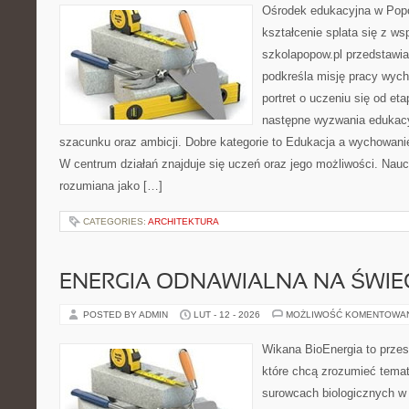
Ośrodek edukacyjna w Popo
kształcenie splata się z ws
szkolapopow.pl przedstawia
podkreśla misję pracy wyc
portret o uczeniu się od e
następne wyzwania edukac
szacunku oraz ambicji. Dobre kategorie to Edukacja a wychowani
W centrum działań znajduje się uczeń oraz jego możliwości. Nauc
rozumiana jako […]
CATEGORIES:
ARCHITEKTURA
ENERGIA ODNAWIALNA NA ŚWIE
POSTED BY ADMIN
LUT - 12 - 2026
MOŻLIWOŚĆ KOMENTOWA
Wikana BioEnergia to przes
które chcą zrozumieć temat 
surowcach biologicznych w