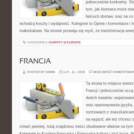
jednocześnie konkretny. St
tym, jak biomasa może stać
łańcuch dostaw, oraz na co
wchodzą koszty i wydajność. Kategorie to Opinie i komentarze i I
małoskalowe. Na stronie przewija się myśl, że transformacja ener
CATEGORIES:
KARPATY W EUROPIE
FRANCJA
POSTED BY ADMIN
LUT - 11 - 2026
MOŻLIWOŚĆ KOMENTOWA
Ta strona to miejsce stworz
Francji i jednocześnie uczą
dwóch światów: wojażowani
oraz opanowywania języka, 
rozmowach z mieszkańcami
na wyjazd, ale też chcesz o
mówić pewniej, tutaj znajdziesz treści zbudowane właśnie na ty
Kategorie to Kuchnia francuska i Francuska kultura i styl życia. 