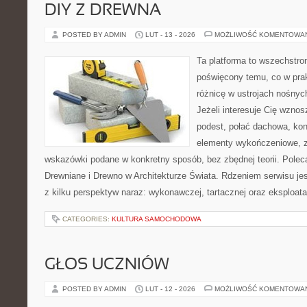
DIY Z DREWNA
POSTED BY ADMIN
LUT - 13 - 2026
MOŻLIWOŚĆ KOMENTOWA
Ta platforma to wszechstro
poświęcony temu, co w prak
różnicę w ustrojach nośnyc
Jeżeli interesuje Cię wzno
podest, połać dachowa, ko
elementy wykończeniowe, z
wskazówki podane w konkretny sposób, bez zbędnej teorii. Pole
Drewniane i Drewno w Architekturze Świata. Rdzeniem serwisu je
z kilku perspektyw naraz: wykonawczej, tartacznej oraz eksploata
CATEGORIES:
KULTURA SAMOCHODOWA
GŁOS UCZNIÓW
POSTED BY ADMIN
LUT - 12 - 2026
MOŻLIWOŚĆ KOMENTOWA