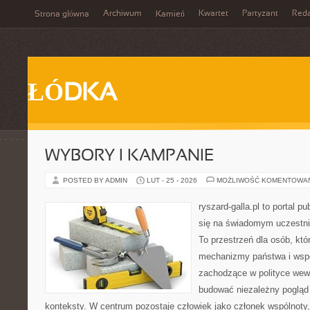
Archiwum
Kwartet
Partyzant
Reda
Strona główna
Kamień
ŁÓDKA
WYBORY I KAMPANIE
POSTED BY ADMIN
LUT - 25 - 2026
MOŻLIWOŚĆ KOMENTOWA
ryszard-galla.pl to portal p
się na świadomym uczestni
To przestrzeń dla osób, któ
mechanizmy państwa i wspó
zachodzące w polityce wewn
budować niezależny pogląd 
konteksty. W centrum pozostaje człowiek jako członek wspólnoty, 