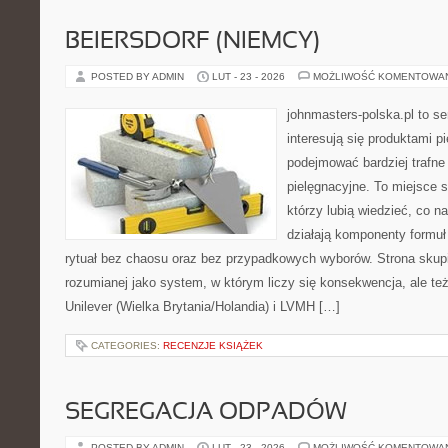
BEIERSDORF (NIEMCY)
POSTED BY ADMIN
LUT - 23 - 2026
MOŻLIWOŚĆ KOMENTOWA
johnmasters-polska.pl to se
interesują się produktami p
podejmować bardziej trafn
pielęgnacyjne. To miejsce 
którzy lubią wiedzieć, co na
działają komponenty formuł
rytuał bez chaosu oraz bez przypadkowych wyborów. Strona skupia
rozumianej jako system, w którym liczy się konsekwencja, ale t
Unilever (Wielka Brytania/Holandia) i LVMH […]
CATEGORIES:
RECENZJE KSIĄŻEK
SEGREGACJA ODPADÓW
POSTED BY ADMIN
LUT - 23 - 2026
MOŻLIWOŚĆ KOMENTOWA