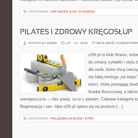
CATEGORIES:
CAR HACKS & DIY W GARAŻU
PILATES I ZDROWY KRĘGOSŁUP
POSTED BY ADMIN
LUT - 10 - 2026
MOŻLIWOŚĆ KOMENTOWA
o2fit.pl to klub fitness, kt
do zmiany sylwetki i stylu 
dla osób, które chcą ćwicz
nie lubią treningu „na ślepo
treści, które pomagają zb
tkankę tłuszczową, a także
samopoczucie — bez presji, za to z planem. Ciekawe kategorie to 
Regeneracja i sen. Idea o2fit.pl opiera się na prostym […]
CATEGORIES:
PIELĘGNACJA DŁONI I STÓP