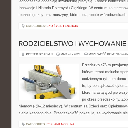
jednocześnie doceniają inżynierską precyzję. Zobacz koniecznie 
Innowacje i Historia Przemysłu Ciężkiego. W centrum zainteresowa
technologiczny oraz maszyny, które robią robotę w środowiskach
CATEGORIES:
EKO ŻYCIE I ENERGIA
RODZICIELSTWO I WYCHOWANIE
POSTED BY ADMIN
MAR - 6 - 2026
MOŻLIWOŚĆ KOMENTOWAN
Przedszkole76 to przyjazny 
którym temat malucha spoty
codziennym rytmem domu. T
to, by porządkować dylema
które narastają od pierwsz
po okres przedszkolny. Zob
Niemowlę (0–12 miesięcy). W centrum są Dzieci oraz Opiekunowie,
siebie każdego dnia. Przedszkole76 pokazuje, że wychowanie nie
CATEGORIES:
REKLAMA MOBILNA