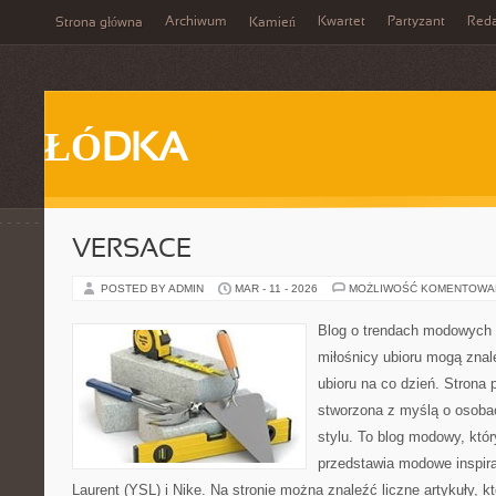
Archiwum
Kwartet
Partyzant
Reda
Strona główna
Kamień
ŁÓDKA
VERSACE
POSTED BY ADMIN
MAR - 11 - 2026
MOŻLIWOŚĆ KOMENTOWA
Blog o trendach modowych 
miłośnicy ubioru mogą znal
ubioru na co dzień. Strona 
stworzona z myślą o osobac
stylu. To blog modowy, któ
przedstawia modowe inspir
Laurent (YSL) i Nike. Na stronie można znaleźć liczne artykuły, 