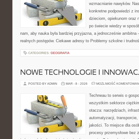
wzmacnianie nawyków. Nas
konkretne podpowiedzi z in
dzieciom, opiekunom oraz 
po świecie wiedzy w sposó
nam, aby nauka była bardziej przyjazna, a jednocześnie ambitna –
realnych postępów. Ciekawe adresy to Problemy szkolne i trudno
CATEGORIES:
GEOGRAFIA
NOWE TECHNOLOGIE I INNOWAC
POSTED BY ADMIN
MAR - 8 - 2026
MOŻLIWOŚĆ KOMENTOWAN
Techneau to serwis o gospo
wszystkim sektorze ciężkim
otacza: narzędziach, infras
automatyzacji, transporcie, 
jakości. To miejsce dla osó
procesy przemysłowe bez z