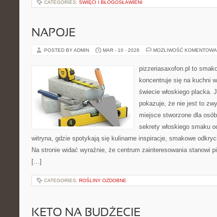
CATEGORIES:
ŚWIĘCI I BŁOGOSŁAWIENI
NAPOJE
POSTED BY ADMIN
MAR - 10 - 2026
MOŻLIWOŚĆ KOMENTOWA
pizzeriasaxofon.pl to smako
koncentruje się na kuchni w
świecie włoskiego placka. 
pokazuje, że nie jest to zw
miejsce stworzone dla osó
sekrety włoskiego smaku od
witryna, gdzie spotykają się kulinarne inspiracje, smakowe odkryci
Na stronie widać wyraźnie, że centrum zainteresowania stanowi pi
[…]
CATEGORIES:
ROŚLINY OZDOBNE
KETO NA BUDŻECIE