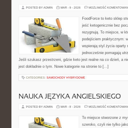
POSTED BY ADMIN
MAR - 9 - 2026
MOŻLIWOŚĆ KOMENTOWAN
FoodForce to keto sklep st
jeść ketogenicznie bez poc
rezygnują. To miejsce, w kt
podejściem praktycznym: wy
wspierają styl życia oparty
jednocześnie pomagają utrz
Jeśli szukasz przestrzeni, gdzie keto jest realne na co dzień, a ni
jest dokładnie o tym. Nowe kategorie na stronie to […]
CATEGORIES:
SAMOCHODY HYBRYDOWE
NAUKA JĘZYKA ANGIELSKIEGO
POSTED BY ADMIN
MAR - 8 - 2026
MOŻLIWOŚĆ KOMENTOWAN
To miejsce stworzone z myś
szeroko, czyli nie tylko jak