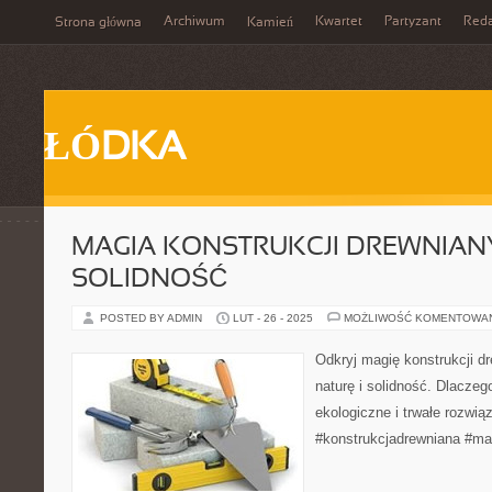
Archiwum
Kwartet
Partyzant
Reda
Strona główna
Kamień
ŁÓDKA
MAGIA KONSTRUKCJI DREWNIANY
SOLIDNOŚĆ
POSTED BY ADMIN
LUT - 26 - 2025
MOŻLIWOŚĆ KOMENTOWA
Odkryj magię konstrukcji dr
naturę i solidność. Dlaczeg
ekologiczne i trwałe rozwią
#konstrukcjadrewniana #ma