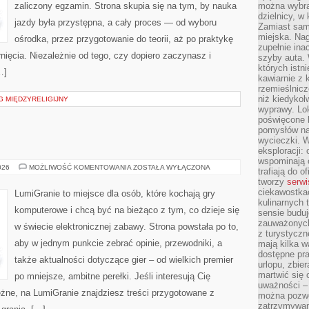
zaliczony egzamin. Strona skupia się na tym, by nauka
można wybra
dzielnicy, w 
jazdy była przystępna, a cały proces — od wyboru
Zamiast sam
miejska. Nag
ośrodka, przez przygotowanie do teorii, aż po praktykę
zupełnie ina
nięcia. Niezależnie od tego, czy dopiero zaczynasz i
szyby auta. 
których istn
…]
kawiarnie z 
rzemieślnicz
niż kiedykol
G MIĘDZYRELIGIJNY
wyprawy. Lok
poświęcone h
pomysłów na
wycieczki. W
eksploracji: 
wspominają o
CIEKAWOSTKI
026
MOŻLIWOŚĆ KOMENTOWANIA
ZOSTAŁA WYŁĄCZONA
trafiają do o
tworzy
serwi
ciekawostka
LumiGranie to miejsce dla osób, które kochają gry
kulinarnych 
komputerowe i chcą być na bieżąco z tym, co dzieje się
sensie buduj
zauważonych 
w świecie elektronicznej zabawy. Strona powstała po to,
z turystyczn
aby w jednym punkcie zebrać opinie, przewodniki, a
mają kilka w
dostępne pra
także aktualności dotyczące gier – od wielkich premier
urlopu, zbier
martwić się 
po mniejsze, ambitne perełki. Jeśli interesują Cię
uważności – 
leżne, na LumiGranie znajdziesz treści przygotowane z
można pozwol
zatrzymywani