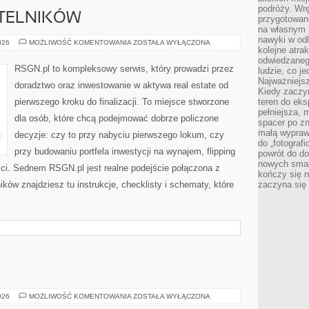
podróży. Wr
YTELNIKÓW
przygotowan
na własnym 
nawyki w odl
PYTANIA
026
MOŻLIWOŚĆ KOMENTOWANIA
ZOSTAŁA WYŁĄCZONA
kolejne atra
OD
CZYTELNIKÓW
odwiedzaneg
RSGN.pl to kompleksowy serwis, który prowadzi przez
ludzie, co je
Najważniejsz
doradztwo oraz inwestowanie w aktywa real estate od
Kiedy zaczy
pierwszego kroku do finalizacji. To miejsce stworzone
teren do eksp
pełniejsza,
dla osób, które chcą podejmować dobrze policzone
spacer po zn
małą wypraw
decyzje: czy to przy nabyciu pierwszego lokum, czy
do „fotograf
przy budowaniu portfela inwestycji na wynajem, flipping
powrót do do
nowych smakó
ści. Sednem RSGN.pl jest realne podejście połączona z
kończy się n
ków znajdziesz tu instrukcje, checklisty i schematy, które
zaczyna się 
ZUPY
026
MOŻLIWOŚĆ KOMENTOWANIA
ZOSTAŁA WYŁĄCZONA