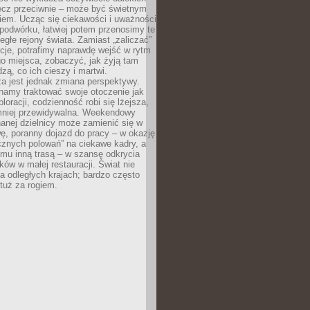
ęcz przeciwnie – może być świetnym
iem. Ucząc się ciekawości i uważności
podwórku, łatwiej potem przenosimy te
egłe rejony świata. Zamiast „zaliczać”
kcje, potrafimy naprawdę wejść w rytm
o miejsca, zobaczyć, jak żyją tam
dzą, co ich cieszy i martwi.
a jest jednak zmiana perspektywy.
namy traktować swoje otoczenie jak
loracji, codzienność robi się lżejsza,
 mniej przewidywalna. Weekendowy
anej dzielnicy może zamienić się w
ę, poranny dojazd do pracy – w okazję
icznych polowań” na ciekawe kadry, a
mu inną trasą – w szansę odkrycia
w w małej restauracji. Świat nie
a odległych krajach; bardzo często
tuż za rogiem.