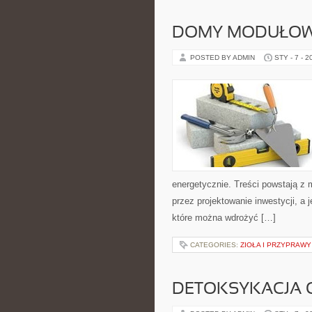
DOMY MODUŁOW
POSTED BY ADMIN
STY - 7 - 2
energetycznie. Treści powstają z 
przez projektowanie inwestycji, a 
które można wdrożyć […]
CATEGORIES:
ZIOŁA I PRZYPRAW
DETOKSYKACJA 