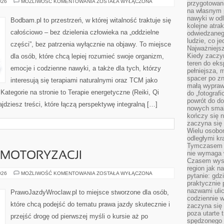
DETOKSYKACJA
026
MOŻLIWOŚĆ KOMENTOWANIA
ZOSTAŁA WYŁĄCZONA
przygotowan
ORGANIZMU
na własnym 
nawyki w odl
Bodbam.pl to przestrzeń, w której witalność traktuje się
kolejne atra
całościowo – bez dzielenia człowieka na „oddzielne
odwiedzaneg
ludzie, co je
części”, bez patrzenia wyłącznie na objawy. To miejsce
Najważniejsz
Kiedy zaczy
dla osób, które chcą lepiej rozumieć swoje organizm,
teren do eksp
emocje i codzienne nawyki, a także dla tych, którzy
pełniejsza,
spacer po zn
interesują się terapiami naturalnymi oraz TCM jako
małą wypraw
ategorie na stronie to Terapie energetyczne (Reiki, Qi
do „fotograf
powrót do do
jdziesz treści, które łączą perspektywę integralną […]
nowych smakó
kończy się n
zaczyna się 
Wielu osobo
odległymi kr
Tymczasem p
nie wymaga w
 MOTORYZACJI
Czasem wyst
region jak n
TECHNOLOGIE
026
MOŻLIWOŚĆ KOMENTOWANIA
ZOSTAŁA WYŁĄCZONA
pytanie: gdz
W
praktycznie 
MOTORYZACJI
nazwami ulic
PrawoJazdyWroclaw.pl to miejsce stworzone dla osób,
codziennie w
które chcą podejść do tematu prawa jazdy skutecznie i
zaczyna się 
poza utarte 
przejść drogę od pierwszej myśli o kursie aż po
spędzonego n