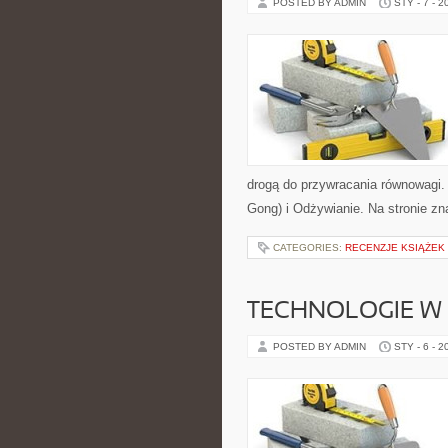
POSTED BY ADMIN
STY - 7 - 2
drogą do przywracania równowagi. K
Gong) i Odżywianie. Na stronie zna
CATEGORIES:
RECENZJE KSIĄŻEK
TECHNOLOGIE W
POSTED BY ADMIN
STY - 6 - 2