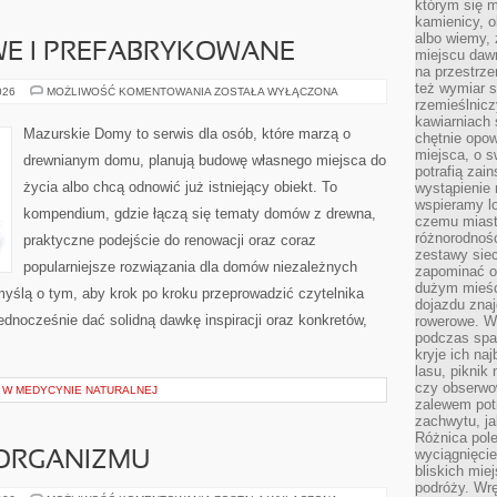
którym się m
kamienicy, o
albo wiemy, 
E I PREFABRYKOWANE
miejscu dawn
na przestrz
też wymiar s
DOMY
026
MOŻLIWOŚĆ KOMENTOWANIA
ZOSTAŁA WYŁĄCZONA
MODUŁOWE
rzemieślnicz
I
kawiarniach 
PREFABRYKOWANE
Mazurskie Domy to serwis dla osób, które marzą o
chętnie opowi
miejsca, o 
drewnianym domu, planują budowę własnego miejsca do
potrafią zain
życia albo chcą odnowić już istniejący obiekt. To
wystąpienie
wspieramy lo
kompendium, gdzie łączą się tematy domów z drewna,
czemu miast
różnorodność
praktyczne podejście do renowacji oraz coraz
zestawy siec
popularniejsze rozwiązania dla domów niezależnych
zapominać o
dużym mieśc
myślą o tym, aby krok po kroku przeprowadzić czytelnika
dojazdu znajd
jednocześnie dać solidną dawkę inspiracji oraz konkretów,
rowerowe. W
podczas spa
kryje ich na
lasu, piknik
czy obserwo
Y W MEDYCYNIE NATURALNEJ
zalewem pot
zachwytu, ja
Różnica pole
wyciągnięcie
ORGANIZMU
bliskich mie
podróży. Wr