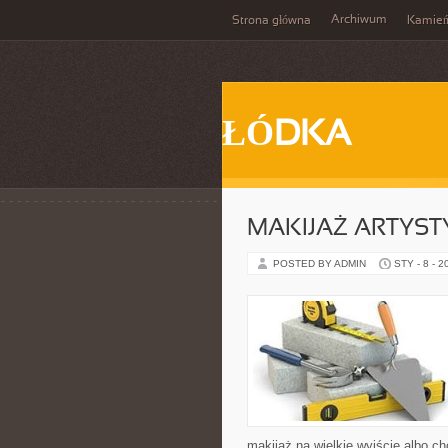
Archiwum
Strona główna
Kamie
ŁÓDKA
MAKIJAŻ ARTYS
POSTED BY ADMIN
STY - 8 - 2
makijaż na wielkie wyjście albo ch