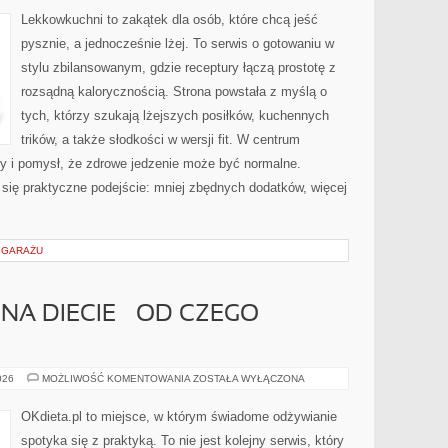
Lekkowkuchni to zakątek dla osób, które chcą jeść
pysznie, a jednocześnie lżej. To serwis o gotowaniu w
stylu zbilansowanym, gdzie receptury łączą prostotę z
rozsądną kalorycznością. Strona powstała z myślą o
tych, którzy szukają lżejszych posiłków, kuchennych
trików, a także słodkości w wersji fit. W centrum
 i pomysł, że zdrowe jedzenie może być normalne.
się praktyczne podejście: mniej zbędnych dodatków, więcej
W GARAŻU
NA DIECIE – OD CZEGO
PIERWSZE
026
MOŻLIWOŚĆ KOMENTOWANIA
ZOSTAŁA WYŁĄCZONA
KROKI
NA
DIECIE
OKdieta.pl to miejsce, w którym świadome odżywianie
–
OD
spotyka się z praktyką. To nie jest kolejny serwis, który
CZEGO