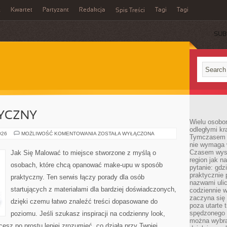
Kwartet
Partyzant
Redakcja
Tagi
Tagi
ń
Spis Treści
SUB
TYCZNY
Wielu osobo
odległymi kr
MAKIJAŻ
026
MOŻLIWOŚĆ KOMENTOWANIA
ZOSTAŁA WYŁĄCZONA
Tymczasem p
ARTYSTYCZNY
nie wymaga w
Czasem wyst
Jak Się Malować to miejsce stworzone z myślą o
region jak n
osobach, które chcą opanować make-upu w sposób
pytanie: gdz
praktycznie 
praktyczny. Ten serwis łączy porady dla osób
nazwami ulic
startujących z materiałami dla bardziej doświadczonych,
codziennie w
zaczyna się 
dzięki czemu łatwo znaleźć treści dopasowane do
poza utarte 
spędzonego n
poziomu. Jeśli szukasz inspiracji na codzienny look,
można wybra
cesz po prostu lepiej zrozumieć, co działa przy Twojej