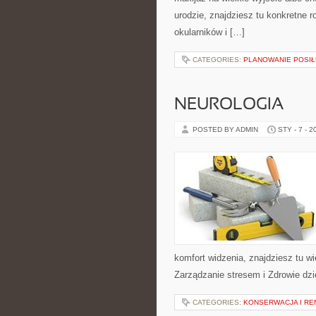
urodzie, znajdziesz tu konkretne 
okularników i […]
CATEGORIES:
PLANOWANIE POSI
NEUROLOGIA
POSTED BY ADMIN
STY - 7 - 2
komfort widzenia, znajdziesz tu w
Zarządzanie stresem i Zdrowie dzie
CATEGORIES:
KONSERWACJA I R