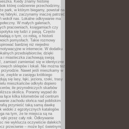
ieszka. Kiedy znamy historię
bok której codziennie przechodzimy,
że park, w którym biegamy, powstał na
ej fabryki, zaczynamy inaczej patrzeć
eń wokół nas. Lokalne odkrywanie ma
połeczny. W małych galeriach,
ych pracowniach, księgarniach czy
spotyka się ludzi z pasją. Często
adają o tym, co robią, o historii
swoich pomysłach. Takie rozmowy
spirować bardziej niż niejedno
 motywacyjne w internecie. W dodatku
kalnych przedsiębiorców, dzięki
a i miasteczka zachowują swoją
, zamiast zamieniać się w identyczne
iowych sklepów i lokali. Nie można też
 przyrodzie. Nawet jeśli mieszkamy w
ie, zwykle w zasięgu krótkiego
ują się lasy, łąki, jeziora, rzeki, trasy
ielu mieszkańców odkryło dopiero
cerów, ile przyrodniczych skarbów
jbliższa okolica. Poranny wypad do
 na łące kilka kilometrów od centrum
wanie zachodu słońca nad pobliskim
rafią przynieść taką samą dawkę
k widoki z egzotycznych katalogów.
ga na tym, że te miejsca są na
 ręki przez cały rok. Odkrywanie
jsc nie wyklucza oczywiście dalekich
ęcz przeciwnie – może być świetnym