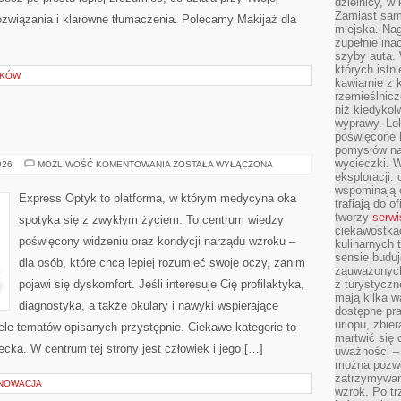
dzielnicy, w 
Zamiast sam
rozwiązania i klarowne tłumaczenia. Polecamy Makijaż dla
miejska. Nag
zupełnie ina
szyby auta. 
których istn
ŁKÓW
kawiarnie z 
rzemieślnicz
niż kiedykol
wyprawy. Lok
poświęcone h
pomysłów na
wycieczki. W
NEUROLOGIA
026
MOŻLIWOŚĆ KOMENTOWANIA
ZOSTAŁA WYŁĄCZONA
eksploracji: 
wspominają o
Express Optyk to platforma, w którym medycyna oka
trafiają do o
tworzy
serwi
spotyka się z zwykłym życiem. To centrum wiedzy
ciekawostka
poświęcony widzeniu oraz kondycji narządu wzroku –
kulinarnych 
sensie buduj
dla osób, które chcą lepiej rozumieć swoje oczy, zanim
zauważonych 
pojawi się dyskomfort. Jeśli interesuje Cię profilaktyka,
z turystyczn
mają kilka w
diagnostyka, a także okulary i nawyki wspierające
dostępne pra
urlopu, zbier
iele tematów opisanych przystępnie. Ciekawe kategorie to
martwić się 
cka. W centrum tej strony jest człowiek i jego […]
uważności – 
można pozwol
zatrzymywani
ENOWACJA
wzrok. Po tr