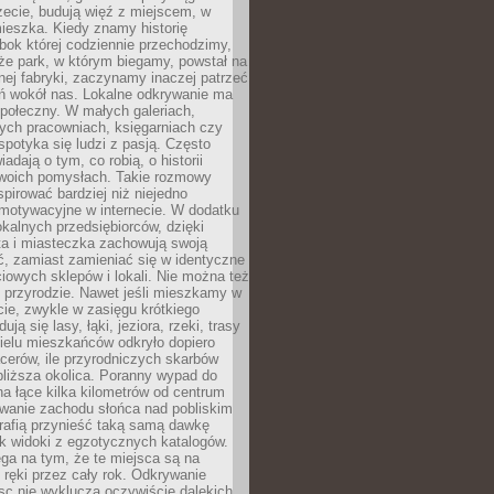
zecie, budują więź z miejscem, w
ieszka. Kiedy znamy historię
bok której codziennie przechodzimy,
że park, w którym biegamy, powstał na
ej fabryki, zaczynamy inaczej patrzeć
eń wokół nas. Lokalne odkrywanie ma
połeczny. W małych galeriach,
ych pracowniach, księgarniach czy
spotyka się ludzi z pasją. Często
adają o tym, co robią, o historii
swoich pomysłach. Takie rozmowy
spirować bardziej niż niejedno
 motywacyjne w internecie. W dodatku
kalnych przedsiębiorców, dzięki
a i miasteczka zachowują swoją
, zamiast zamieniać się w identyczne
iowych sklepów i lokali. Nie można też
 przyrodzie. Nawet jeśli mieszkamy w
ie, zwykle w zasięgu krótkiego
ują się lasy, łąki, jeziora, rzeki, trasy
ielu mieszkańców odkryło dopiero
cerów, ile przyrodniczych skarbów
jbliższa okolica. Poranny wypad do
 na łące kilka kilometrów od centrum
wanie zachodu słońca nad pobliskim
rafią przynieść taką samą dawkę
k widoki z egzotycznych katalogów.
ga na tym, że te miejsca są na
 ręki przez cały rok. Odkrywanie
jsc nie wyklucza oczywiście dalekich