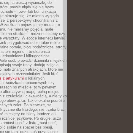
ć się na pieszą wycieczkę do
której prawie nigdy się nie bywa.
ochodu – rower lub komunikacja
le okazuje się, że miasto wygląda
czej z perspektywy chodnika niż z
W zaułkach pojawiają się murale, o
ieniu nie mieliśmy pojęcia, małe
kilkoma stolikami, rodzinne sklepy czy
e warsztaty. W epoce internetu łatwiej
wiek przygotować sobie takie mikro-
alne portale, blogi podróżnicze, strony
istorii regionu – to skarbnice
 jednodniowe i kilkugodzinne
iele osób prowadzi dzienniki miejskich
opisują swoje trasy, dodają zdjęcia,
 mało znanych atrakcjach, które nie
ficjalnych przewodników. Jeśli ktoś
s z artykułami
o lokalnych
ch, ścieżkach spacerowych czy
trasach po mieście, to w pewnym
e alternatywną mapę, pełną miejsc
z czułością i ciekawością, a nie tylko
ego obowiązku. Takie lokalne podróże
ażnych zalet. Po pierwsze, są
ktycznie dla każdego: nie trzeba brać
ać miesięcy na bilety lotnicze ani
o różnice językowe. Po drugie, uczą
zamiast gonić z listą „must see”,
ić sobie na spacer bez presji,
e się tam, gdzie coś przyciągnie