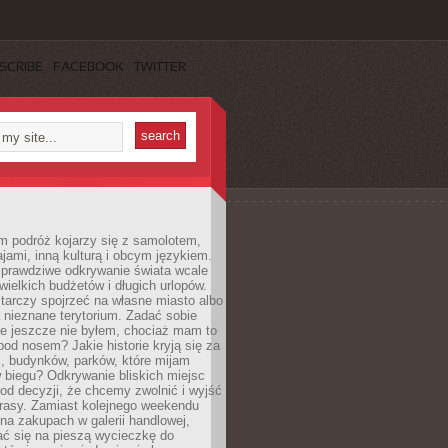
SCRIBE
FACEBOOK
TWITTER
m podróż kojarzy się z samolotem,
ajami, inną kulturą i obcym językiem.
rawdziwe odkrywanie świata wcale
ielkich budżetów i długich urlopów.
arczy spojrzeć na własne miasto albo
a nieznane terytorium. Zadać sobie
ie jeszcze nie byłem, chociaż mam to
pod nosem? Jakie historie kryją się za
, budynków, parków, które mijam
 biegu? Odkrywanie bliskich miejsc
od decyzji, że chcemy zwolnić i wyjść
trasy. Zamiast kolejnego weekendu
a zakupach w galerii handlowej,
ć się na pieszą wycieczkę do