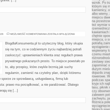
 grania. […]
wzrok. Po tr
którym się m
kamienicy, o
albo wiemy, 
miejscu dawn
na przestrz
też wymiar s
rzemieślnicz
kawiarniach 
PRAWO
026
MOŻLIWOŚĆ KOMENTOWANIA
ZOSTAŁA WYŁĄCZONA
chętnie opowi
KARNE
miejsca, o 
potrafią zain
BlogdlaKonsumenta.pl to użyteczny blog, który skupia
wystąpienie
się na tym, co w codziennym życiu najbardziej potrafi
wspieramy lo
czemu miast
zaskoczyć: uprawnieniach klienta oraz regułach prawa
różnorodność
prywatnego pokazanych prosto. To miejsce powstało po
zestawy siec
zapominać o
to, aby przepisy, które zwykle brzmią jak suchy
dużym mieśc
dojazdu znajd
regulamin, zamienić na czytelny plan, dzięki któremu
rowerowe. W
w sporze ze sprzedawcą, usługodawcą, firmą lub
podczas spa
kryje ich na
osta: prawo ma porządkować, a nie paraliżować. Dlatego
lasu, piknik
erają się […]
czy obserwo
zalewem pot
zachwytu, ja
Różnica pole
wyciągnięcie
bliskich mie