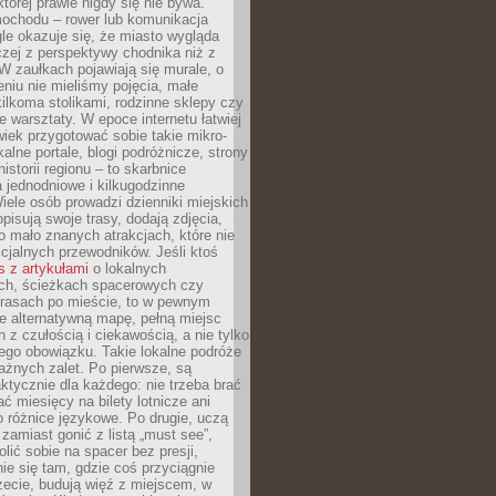
której prawie nigdy się nie bywa.
ochodu – rower lub komunikacja
le okazuje się, że miasto wygląda
czej z perspektywy chodnika niż z
W zaułkach pojawiają się murale, o
ieniu nie mieliśmy pojęcia, małe
kilkoma stolikami, rodzinne sklepy czy
e warsztaty. W epoce internetu łatwiej
wiek przygotować sobie takie mikro-
alne portale, blogi podróżnicze, strony
istorii regionu – to skarbnice
 jednodniowe i kilkugodzinne
iele osób prowadzi dzienniki miejskich
opisują swoje trasy, dodają zdjęcia,
 mało znanych atrakcjach, które nie
ficjalnych przewodników. Jeśli ktoś
s z artykułami
o lokalnych
ch, ścieżkach spacerowych czy
trasach po mieście, to w pewnym
e alternatywną mapę, pełną miejsc
z czułością i ciekawością, a nie tylko
ego obowiązku. Takie lokalne podróże
ażnych zalet. Po pierwsze, są
ktycznie dla każdego: nie trzeba brać
ać miesięcy na bilety lotnicze ani
o różnice językowe. Po drugie, uczą
zamiast gonić z listą „must see”,
ić sobie na spacer bez presji,
e się tam, gdzie coś przyciągnie
zecie, budują więź z miejscem, w