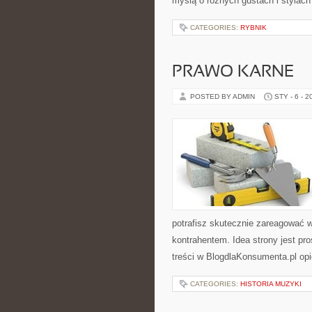
myślą o różnych gustach i stylach
CATEGORIES:
RYBNIK
PRAWO KARNE
POSTED BY ADMIN
STY - 6 - 2
potrafisz skutecznie zareagować 
kontrahentem. Idea strony jest pr
treści w BlogdlaKonsumenta.pl opi
CATEGORIES:
HISTORIA MUZYKI