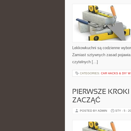
Lekkowkuchni są codzienne wybory
Zamiast sztywnych zasad pojawia 
czytelnych […]
CATEGORIES:
CAR HACKS & DIY 
PIERWSZE KROKI 
ZACZĄĆ
POSTED BY ADMIN
STY - 5 - 2