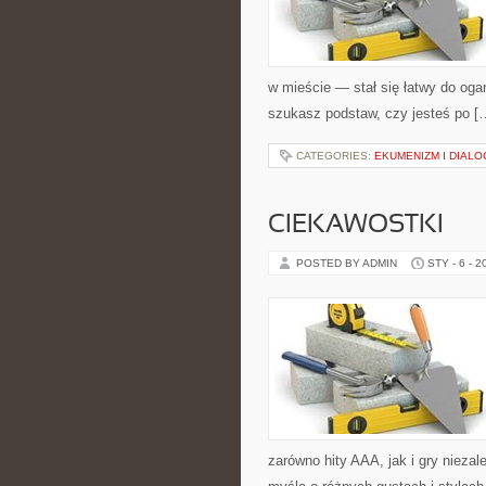
w mieście — stał się łatwy do ogar
szukasz podstaw, czy jesteś po [
CATEGORIES:
EKUMENIZM I DIALO
CIEKAWOSTKI
POSTED BY ADMIN
STY - 6 - 2
zarówno hity AAA, jak i gry nieza