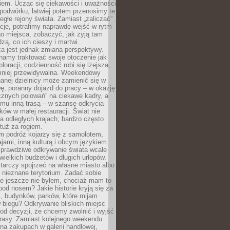
iem. Ucząc się ciekawości i uważności
podwórku, łatwiej potem przenosimy te
egłe rejony świata. Zamiast „zaliczać”
kcje, potrafimy naprawdę wejść w rytm
o miejsca, zobaczyć, jak żyją tam
dzą, co ich cieszy i martwi.
a jest jednak zmiana perspektywy.
namy traktować swoje otoczenie jak
loracji, codzienność robi się lżejsza,
 mniej przewidywalna. Weekendowy
anej dzielnicy może zamienić się w
ę, poranny dojazd do pracy – w okazję
icznych polowań” na ciekawe kadry, a
mu inną trasą – w szansę odkrycia
w w małej restauracji. Świat nie
a odległych krajach; bardzo często
tuż za rogiem.
m podróż kojarzy się z samolotem,
ajami, inną kulturą i obcym językiem.
rawdziwe odkrywanie świata wcale
ielkich budżetów i długich urlopów.
arczy spojrzeć na własne miasto albo
a nieznane terytorium. Zadać sobie
ie jeszcze nie byłem, chociaż mam to
pod nosem? Jakie historie kryją się za
, budynków, parków, które mijam
 biegu? Odkrywanie bliskich miejsc
od decyzji, że chcemy zwolnić i wyjść
trasy. Zamiast kolejnego weekendu
a zakupach w galerii handlowej,