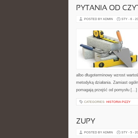
PYTANIA OD CZ
POSTED BY ADMIN
STY - 6 - 2
albo długoterminowy wzrost warto
metodyką działania. Zamiast ogólni
pomagają przejść od pomysłu […]
CATEGORIES:
HISTORIA PIZZY
ZUPY
POSTED BY ADMIN
STY - 5 - 2