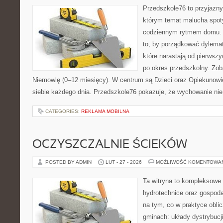
Przedszkole76 to przyjazny 
którym temat malucha spoty
codziennym rytmem domu. T
to, by porządkować dylema
które narastają od pierwsz
po okres przedszkolny. Zob
Niemowlę (0–12 miesięcy). W centrum są Dzieci oraz Opiekunowie,
siebie każdego dnia. Przedszkole76 pokazuje, że wychowanie nie
CATEGORIES:
REKLAMA MOBILNA
OCZYSZCZALNIE ŚCIEKÓW
POSTED BY ADMIN
LUT - 27 - 2026
MOŻLIWOŚĆ KOMENTOWA
Ta witryna to kompleksowe 
hydrotechnice oraz gospoda
na tym, co w praktyce oblic
gminach: układy dystrybucj