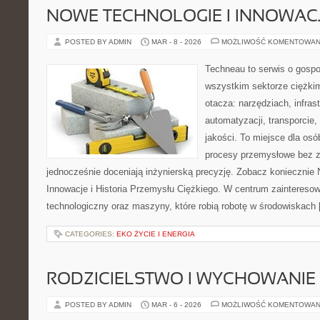
NOWE TECHNOLOGIE I INNOWAC
POSTED BY ADMIN
MAR - 8 - 2026
MOŻLIWOŚĆ KOMENTOWAN
Techneau to serwis o gospo
wszystkim sektorze ciężkim
otacza: narzędziach, infras
automatyzacji, transporcie, 
jakości. To miejsce dla osó
procesy przemysłowe bez z
jednocześnie doceniają inżynierską precyzję. Zobacz koniecznie 
Innowacje i Historia Przemysłu Ciężkiego. W centrum zainteresowa
technologiczny oraz maszyny, które robią robotę w środowiskach
CATEGORIES:
EKO ŻYCIE I ENERGIA
RODZICIELSTWO I WYCHOWANIE
POSTED BY ADMIN
MAR - 6 - 2026
MOŻLIWOŚĆ KOMENTOWAN