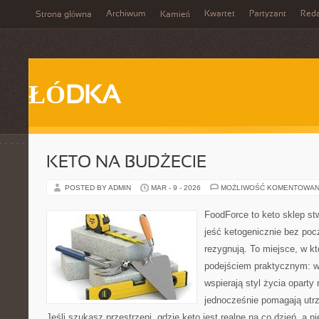
Archiwum
Kwartet
Partyzant
Reda
Strona główna
Kamień
ŁÓDKA
KETO NA BUDŻECIE
POSTED BY ADMIN
MAR - 9 - 2026
MOŻLIWOŚĆ KOMENTOWAN
FoodForce to keto sklep st
jeść ketogenicznie bez poc
rezygnują. To miejsce, w kt
podejściem praktycznym: wy
wspierają styl życia oparty
jednocześnie pomagają utrz
Jeśli szukasz przestrzeni, gdzie keto jest realne na co dzień, a ni