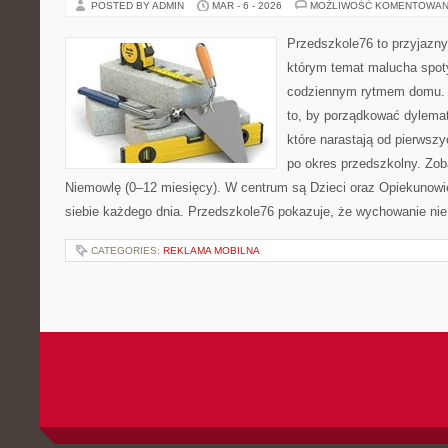
POSTED BY ADMIN
MAR - 6 - 2026
MOŻLIWOŚĆ KOMENTOWAN
Przedszkole76 to przyjazny 
którym temat malucha spoty
codziennym rytmem domu. T
to, by porządkować dylema
które narastają od pierwsz
po okres przedszkolny. Zob
Niemowlę (0–12 miesięcy). W centrum są Dzieci oraz Opiekunowie,
siebie każdego dnia. Przedszkole76 pokazuje, że wychowanie nie
CATEGORIES:
REKLAMA MOBILNA