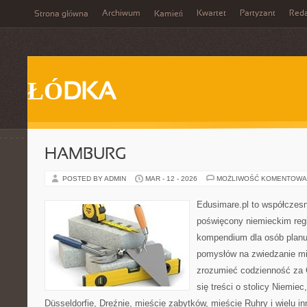
Archiwum
Kwartet
Partyzant
Reda
Strona główna
Kamień
ŁÓDKA
HAMBURG
POSTED BY ADMIN
MAR - 12 - 2026
MOŻLIWOŚĆ KOMENTOWA
Edusimare.pl to współczesn
poświęcony niemieckim regi
kompendium dla osób planu
pomysłów na zwiedzanie mia
zrozumieć codzienność za O
się treści o stolicy Niemie
Düsseldorfie, Dreźnie, mieście zabytków, mieście Ruhry i wielu i