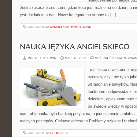
jednocześnie pomagają utrz
Jeśli szukasz przestrzeni, gdzie keto jest realne na co dzień, a ni
jest dokładnie o tym. Nowe kategorie na stronie to […]
CATEGORIES:
SAMOCHODY HYBRYDOWE
NAUKA JĘZYKA ANGIELSKIEGO
POSTED BY ADMIN
MAR - 8 - 2026
MOŻLIWOŚĆ KOMENTOWAN
To miejsce stworzone z myś
szeroko, czyli nie tylko jak
wzmacnianie nawyków. Nas
konkretne podpowiedzi z in
dzieciom, opiekunom oraz 
po świecie wiedzy w sposó
nam, aby nauka była bardziej przyjazna, a jednocześnie ambitna –
realnych postępów. Ciekawe adresy to Problemy szkolne i trudno
CATEGORIES:
GEOGRAFIA