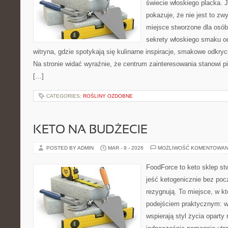
świecie włoskiego placka. 
pokazuje, że nie jest to zw
miejsce stworzone dla osó
sekrety włoskiego smaku od
witryna, gdzie spotykają się kulinarne inspiracje, smakowe odkryci
Na stronie widać wyraźnie, że centrum zainteresowania stanowi pi
[…]
CATEGORIES:
ROŚLINY OZDOBNE
KETO NA BUDŻECIE
POSTED BY ADMIN
MAR - 9 - 2026
MOŻLIWOŚĆ KOMENTOWAN
FoodForce to keto sklep st
jeść ketogenicznie bez poc
rezygnują. To miejsce, w kt
podejściem praktycznym: wy
wspierają styl życia oparty