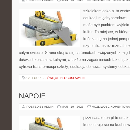
szkolakamionka.pl to wart
edukacji międzynarodowej, 
może być punktem wyjścia
kultur. To miejsce, w który
kończą się na jednej persp
czytelnika przez rozmaite 
całym świecie. Strona skupia się na tematach związanych z mi
doświadczeniami szkolnymi, a także na zagadnieniach takich jak 
cyfrowa transformacja szkoły, edukacja domowa, systemy edukac
CATEGORIES:
ŚWIĘCI I BŁOGOSŁAWIENI
NAPOJE
POSTED BY ADMIN
MAR - 10 - 2026
MOŻLIWOŚĆ KOMENTOWA
pizzeriasaxofon.pl to smako
koncentruje się na kuchni w