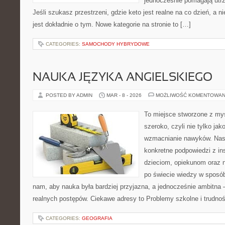
jednocześnie pomagają utrz
Jeśli szukasz przestrzeni, gdzie keto jest realne na co dzień, a ni
jest dokładnie o tym. Nowe kategorie na stronie to […]
CATEGORIES:
SAMOCHODY HYBRYDOWE
NAUKA JĘZYKA ANGIELSKIEGO
POSTED BY ADMIN
MAR - 8 - 2026
MOŻLIWOŚĆ KOMENTOWAN
To miejsce stworzone z myś
szeroko, czyli nie tylko jak
wzmacnianie nawyków. Nas
konkretne podpowiedzi z in
dzieciom, opiekunom oraz 
po świecie wiedzy w sposó
nam, aby nauka była bardziej przyjazna, a jednocześnie ambitna –
realnych postępów. Ciekawe adresy to Problemy szkolne i trudno
CATEGORIES:
GEOGRAFIA