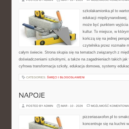
szkolakamionka.pl to wart
edukacji międzynarodowej, 
może być punktem wyjścia
kultur. To miejsce, w który
kończą się na jednej persp
czytelnika przez rozmaite 
całym świecie. Strona skupia się na tematach związanych z mi
doświadczeniami szkolnymi, a także na zagadnieniach takich jak 
cyfrowa transformacja szkoły, edukacja domowa, systemy edukac
CATEGORIES:
ŚWIĘCI I BŁOGOSŁAWIENI
NAPOJE
POSTED BY ADMIN
MAR - 10 - 2026
MOŻLIWOŚĆ KOMENTOWA
pizzeriasaxofon.pl to smako
koncentruje się na kuchni w