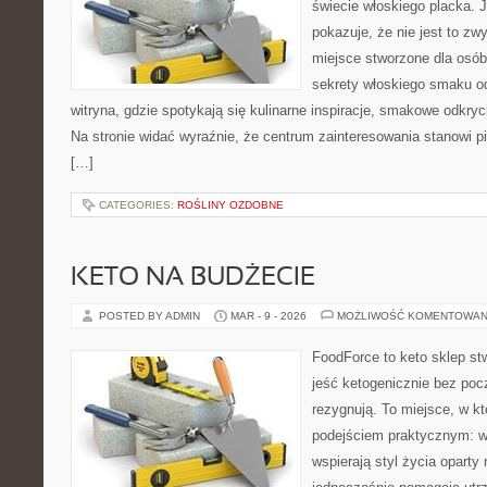
świecie włoskiego placka. 
pokazuje, że nie jest to zw
miejsce stworzone dla osó
sekrety włoskiego smaku od
witryna, gdzie spotykają się kulinarne inspiracje, smakowe odkryci
Na stronie widać wyraźnie, że centrum zainteresowania stanowi pi
[…]
CATEGORIES:
ROŚLINY OZDOBNE
KETO NA BUDŻECIE
POSTED BY ADMIN
MAR - 9 - 2026
MOŻLIWOŚĆ KOMENTOWAN
FoodForce to keto sklep st
jeść ketogenicznie bez poc
rezygnują. To miejsce, w kt
podejściem praktycznym: wy
wspierają styl życia oparty