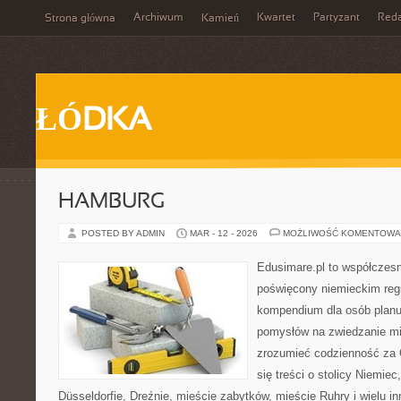
Archiwum
Kwartet
Partyzant
Reda
Strona główna
Kamień
ŁÓDKA
HAMBURG
POSTED BY ADMIN
MAR - 12 - 2026
MOŻLIWOŚĆ KOMENTOWA
Edusimare.pl to współczesn
poświęcony niemieckim regi
kompendium dla osób planu
pomysłów na zwiedzanie mia
zrozumieć codzienność za O
się treści o stolicy Niemie
Düsseldorfie, Dreźnie, mieście zabytków, mieście Ruhry i wielu i