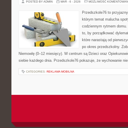
POSTED BY ADMIN
MAR - 6 - 2026
MOŻLIWOŚĆ KOMENTOWAN
Przedszkole76 to przyjazny 
którym temat malucha spoty
codziennym rytmem domu. T
to, by porządkować dylema
które narastają od pierwsz
po okres przedszkolny. Zob
Niemowlę (0–12 miesięcy). W centrum są Dzieci oraz Opiekunowie,
siebie każdego dnia. Przedszkole76 pokazuje, że wychowanie nie
CATEGORIES:
REKLAMA MOBILNA