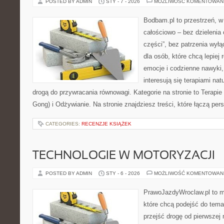
POSTED BY ADMIN
STY - 7 - 2026
MOŻLIWOŚĆ KOMENTOWAN
Bodbam.pl to przestrzeń, w k
całościowo – bez dzielenia 
części”, bez patrzenia wyłą
dla osób, które chcą lepiej
emocje i codzienne nawyki, 
interesują się terapiami na
drogą do przywracania równowagi. Kategorie na stronie to Terapie
Gong) i Odżywianie. Na stronie znajdziesz treści, które łączą per
CATEGORIES:
RECENZJE KSIĄŻEK
TECHNOLOGIE W MOTORYZACJI
POSTED BY ADMIN
STY - 6 - 2026
MOŻLIWOŚĆ KOMENTOWAN
PrawoJazdyWroclaw.pl to m
które chcą podejść do tema
przejść drogę od pierwszej 