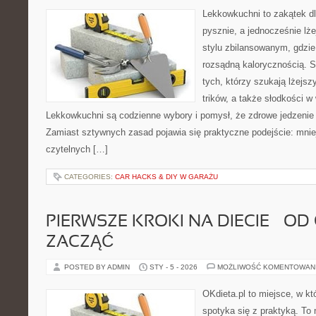
Lekkowkuchni to zakątek dl
pysznie, a jednocześnie lże
stylu zbilansowanym, gdzie 
rozsądną kalorycznością. S
tych, którzy szukają lżejs
trików, a także słodkości w 
Lekkowkuchni są codzienne wybory i pomysł, że zdrowe jedzenie
Zamiast sztywnych zasad pojawia się praktyczne podejście: mnie
czytelnych […]
CATEGORIES:
CAR HACKS & DIY W GARAŻU
PIERWSZE KROKI NA DIECIE – OD
ZACZĄĆ
POSTED BY ADMIN
STY - 5 - 2026
MOŻLIWOŚĆ KOMENTOWAN
OKdieta.pl to miejsce, w 
spotyka się z praktyką. To n