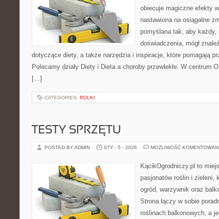
obiecuje magiczne efekty w 
nastawiona na osiągalne zm
pomyślana tak, aby każdy, 
doświadczenia, mógł znale
dotyczące diety, a także narzędzia i inspiracje, które pomagają pr
Polecamy działy Diety i Dieta a choroby przewlekłe. W centrum OK
[…]
CATEGORIES:
ROLKI
TESTY SPRZĘTU
POSTED BY ADMIN
STY - 5 - 2026
MOŻLIWOŚĆ KOMENTOWAN
KącikOgrodniczy.pl to miej
pasjonatów roślin i zieleni,
ogród, warzywnik oraz balk
Strona łączy w sobie porad
roślinach balkonowych, a je