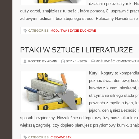
działania przez cały rok. N
duży ogród, znajdziesz tu treści, które pomogą Ci usprawnić prac
zdrowymi roślinami bez zbędnego stresu. Polecamy Nawadnianie i
CATEGORIES:
MODLITWA I ŻYCIE DUCHOWE
PTAKI W SZTUCE I LITERATURZE
POSTED BY ADMIN
STY - 4 - 2026
MOŻLIWOŚĆ KOMENTOWAN
Kury i Koguty to kompendiu
poznać świat domowej hodow
kroków z kurami nioskami, 
utrzymanie silnego stada pr
powstała z myślą o tych, k
jajach, cenią niezależność
sposób bezpieczny. Niezależnie od tego, czy trzymasz kilka kur
większą zagrodę, czy dopiero planujesz przydomowy kurnik, znaj
CATEGORIES:
CIEKAWOSTKI