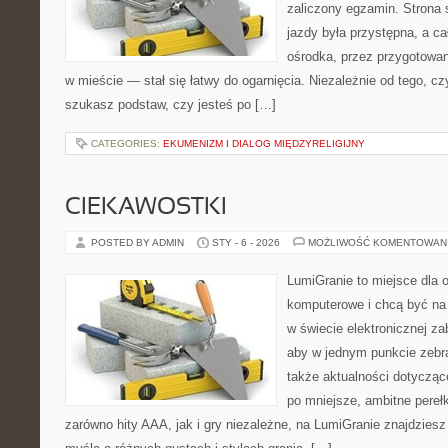
zaliczony egzamin. Strona 
jazdy była przystępna, a c
ośrodka, przez przygotowani
w mieście — stał się łatwy do ogarnięcia. Niezależnie od tego, c
szukasz podstaw, czy jesteś po […]
CATEGORIES:
EKUMENIZM I DIALOG MIĘDZYRELIGIJNY
CIEKAWOSTKI
POSTED BY ADMIN
STY - 6 - 2026
MOŻLIWOŚĆ KOMENTOWAN
LumiGranie to miejsce dla o
komputerowe i chcą być na 
w świecie elektronicznej za
aby w jednym punkcie zebra
także aktualności dotyczące
po mniejsze, ambitne perełki
zarówno hity AAA, jak i gry niezależne, na LumiGranie znajdziesz