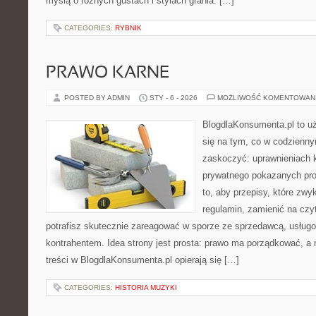
myślą o różnych gustach i stylach grania. […]
CATEGORIES:
RYBNIK
PRAWO KARNE
POSTED BY ADMIN
STY - 6 - 2026
MOŻLIWOŚĆ KOMENTOWAN
BlogdlaKonsumenta.pl to uż
się na tym, co w codziennym
zaskoczyć: uprawnieniach k
prywatnego pokazanych pro
to, aby przepisy, które zwy
regulamin, zamienić na czyt
potrafisz skutecznie zareagować w sporze ze sprzedawcą, usługo
kontrahentem. Idea strony jest prosta: prawo ma porządkować, a 
treści w BlogdlaKonsumenta.pl opierają się […]
CATEGORIES:
HISTORIA MUZYKI