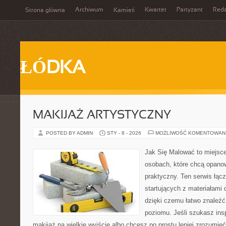
Archiwum
Kwartet
Partyzant
Reda
Strona główna
Kamień
ŁÓDKA
MAKIJAŻ ARTYSTYCZNY
POSTED BY ADMIN
STY - 8 - 2026
MOŻLIWOŚĆ KOMENTOWAN
Jak Się Malować to miejsc
osobach, które chcą opan
praktyczny. Ten serwis łąc
startujących z materiałami 
dzięki czemu łatwo znaleźć
poziomu. Jeśli szukasz insp
makijaż na wielkie wyjście albo chcesz po prostu lepiej zrozumieć