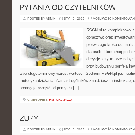
PYTANIA OD CZYTELNIKÓW
POSTED BY ADMIN
STY - 6 - 2026
MOŻLIWOŚĆ KOMENTOWAN
RSGN.pl to kompleksowy se
doradztwo oraz inwestowani
pierwszego kroku do finaliz
dla osób, które chcą podej
decyzje: czy to przy nabyc
przy budowaniu portfela inw
albo długoterminowy wzrost wartości. Sednem RSGN.pl jest realn
metodyką działania. Zamiast ogólników znajdziesz tu instrukcje, c
pomagają przejść od pomysłu […]
CATEGORIES:
HISTORIA PIZZY
ZUPY
POSTED BY ADMIN
STY - 5 - 2026
MOŻLIWOŚĆ KOMENTOWAN