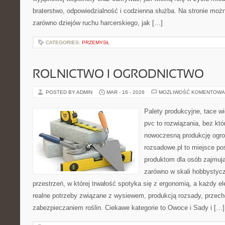
braterstwo, odpowiedzialność i codzienna służba. Na stronie moż
zarówno dziejów ruchu harcerskiego, jak […]
CATEGORIES:
PRZEMYSŁ
ROLNICTWO I OGRODNICTWO
POSTED BY ADMIN
MAR - 16 - 2026
MOŻLIWOŚĆ KOMENTOWA
Palety produkcyjne, tace wi
pvc to rozwiązania, bez któ
nowoczesną produkcję ogrod
rozsadowe.pl to miejsce p
produktom dla osób zajmuj
zarówno w skali hobbystyczn
przestrzeń, w której trwałość spotyka się z ergonomią, a każdy e
realne potrzeby związane z wysiewem, produkcją rozsady, przec
zabezpieczaniem roślin. Ciekawe kategorie to Owoce i Sady i […]