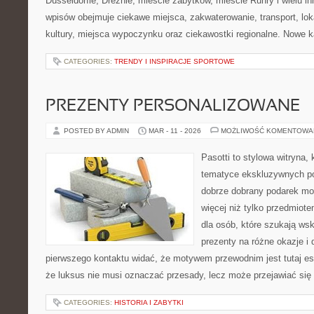
Düsseldorfie, Dreźnie, mieście zabytków, mieście Ruhry i wielu i
wpisów obejmuje ciekawe miejsca, zakwaterowanie, transport, lok
kultury, miejsca wypoczynku oraz ciekawostki regionalne. Nowe k
CATEGORIES:
TRENDY I INSPIRACJE SPORTOWE
PREZENTY PERSONALIZOWANE
POSTED BY ADMIN
MAR - 11 - 2026
MOŻLIWOŚĆ KOMENTOWA
Pasotti to stylowa witryna, 
tematyce ekskluzywnych po
dobrze dobrany podarek m
więcej niż tylko przedmiot
dla osób, które szukają 
prezenty na różne okazje i 
pierwszego kontaktu widać, że motywem przewodnim jest tutaj es
że luksus nie musi oznaczać przesady, lecz może przejawiać się 
CATEGORIES:
HISTORIA I ZABYTKI