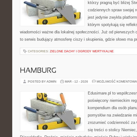
którzy pragną być bliżej St
codziennych spraw swojej r
jest jedynie zwykła platforma
którym spotykają się refleks
wiadomości ważne dla lokalnej społeczności. Już od pierwszych 
to serwis budujący atmosferę ciszy i skupienia, gdzie słowo ma p
CATEGORIES:
ZIELONE DACHY I OGRODY WERTYKALNE
HAMBURG
POSTED BY ADMIN
MAR - 12 - 2026
MOŻLIWOŚĆ KOMENTOWA
Edusimare.pl to współczesn
poświęcony niemieckim regi
kompendium dla osób planu
pomysłów na zwiedzanie mia
zrozumieć codzienność za O
się treści o stolicy Niemie