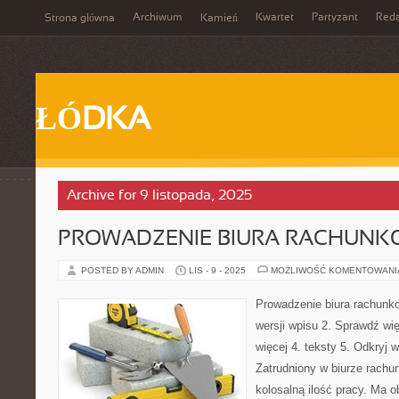
Archiwum
Kwartet
Partyzant
Reda
Strona główna
Kamień
ŁÓDKA
Archive for 9 listopada, 2025
PROWADZENIE BIURA RACHUN
POSTED BY ADMIN
LIS - 9 - 2025
MOŻLIWOŚĆ KOMENTOWAN
Prowadzenie biura rachunko
wersji wpisu 2. Sprawdź wię
więcej 4. teksty 5. Odkryj 
Zatrudniony w biurze rach
kolosalną ilość pracy. Ma 