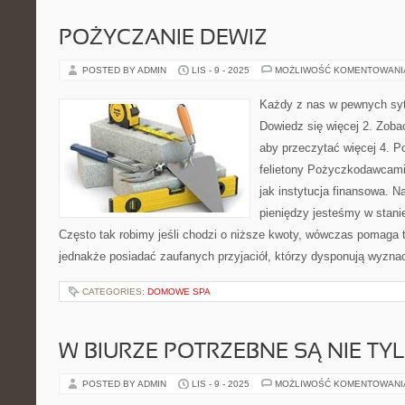
POŻYCZANIE DEWIZ
POSTED BY ADMIN
LIS - 9 - 2025
MOŻLIWOŚĆ KOMENTOWAN
Każdy z nas w pewnych syt
Dowiedz się więcej 2. Zobac
aby przeczytać więcej 4. P
felietony Pożyczkodawcami 
jak instytucja finansowa. Na
pieniędzy jesteśmy w stani
Często tak robimy jeśli chodzi o niższe kwoty, wówczas pomaga
jednakże posiadać zaufanych przyjaciół, którzy dysponują wyzn
CATEGORIES:
DOMOWE SPA
W BIURZE POTRZEBNE SĄ NIE TY
POSTED BY ADMIN
LIS - 9 - 2025
MOŻLIWOŚĆ KOMENTOWAN