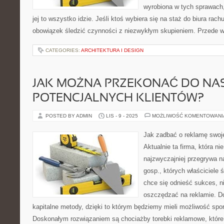
wyrobiona w tych sprawach
jej to wszystko idzie. Jeśli ktoś wybiera się na staż do biura r
obowiązek śledzić czynności z niezwykłym skupieniem. Przede 
CATEGORIES:
ARCHITEKTURA I DESIGN
JAK MOŻNA PRZEKONAĆ DO NA
POTENCJALNYCH KLIENTÓW?
POSTED BY ADMIN
LIS - 9 - 2025
MOŻLIWOŚĆ KOMENTOWAN
Jak zadbać o reklamę swoj
Aktualnie ta firma, która ni
najzwyczajniej przegrywa n
gosp., których właściciele ś
chce się odnieść sukces, n
oszczędzać na reklamie. Do
kapitalne metody, dzięki to którym będziemy mieli możliwość spo
Doskonałym rozwiązaniem są chociażby torebki reklamowe, któ